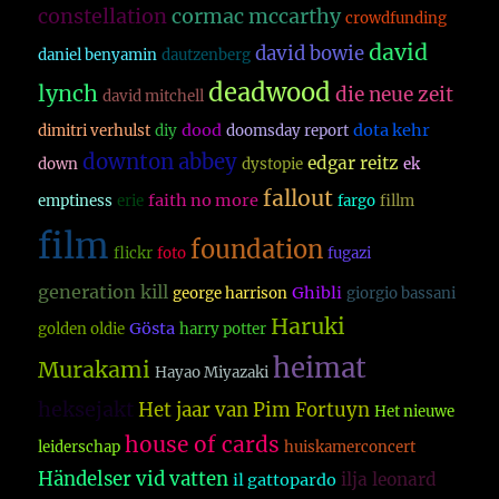
constellation
cormac mccarthy
crowdfunding
david
david bowie
daniel benyamin
dautzenberg
deadwood
lynch
die neue zeit
david mitchell
dood
dota kehr
dimitri verhulst
diy
doomsday report
downton abbey
edgar reitz
down
dystopie
ek
fallout
faith no more
emptiness
erie
fargo
fillm
film
foundation
flickr
foto
fugazi
generation kill
Ghibli
george harrison
giorgio bassani
Haruki
Gösta
golden oldie
harry potter
heimat
Murakami
Hayao Miyazaki
heksejakt
Het jaar van Pim Fortuyn
Het nieuwe
house of cards
leiderschap
huiskamerconcert
Händelser vid vatten
ilja leonard
il gattopardo