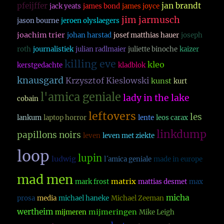
pfeijffer
jan brandt
jack yeats
james bond
james joyce
jim jarmusch
jason bourne
jeroen olyslaegers
joachim trier
johan harstad
josef matthias hauer
joseph
roth
journalistiek
julian radlmaier
juliette binoche
kaizer
killing eve
kleo
kerstgedachte
kladblok
knausgard
Krzysztof Kieslowski
kunst
kurt
l'amica geniale
lady in the lake
cobain
leftovers
les
lankum
laptop horror
lente
leos carax
linkdump
papillons noirs
leven
leven met ziekte
loop
lupin
ludwig
l´amica geniale
made in europe
mad men
matrix
mark frost
mattias desmet
max
micha
prosa
media
michael haneke
Michael Zeeman
wertheim
mijmeringen
mijmeren
Mike Leigh