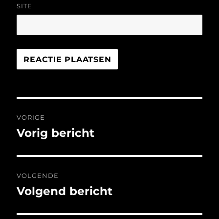
SITE
Bericht
VORIGE
navigatie
Vorig bericht
Vorig
bericht:
VOLGENDE
Volgend bericht
Volgend
bericht: