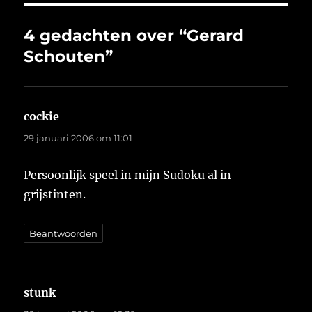
4 gedachten over “Gerard
Schouten”
cockie
schreef:
29 januari 2006 om 11:01
Persoonlijk speel in mijn Sudoku al in
grijstinten.
Beantwoorden
stunk
schreef: