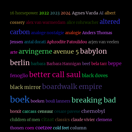
Agnes Varda
16 horsepower
2022
2023
2024
AI
albert
altered
cossery
alex van warmerdam
alice rohrwacher
carbon
analoge nostalgie
analogie
Anders Thomas
Jensen
antal dorati
Aphrodite Patoulidou
arjen van veelen
babylon
arvingerne
avenue 5
arte
berlin
beppe
barbara
Barbara Hannigan
beef
bela tarr
better call saul
fenoglio
black doves
boardwalk empire
black mirror
boek
breaking bad
boeken
bouli lanners
chernobyl
brexit
carcass
censuur
cesare pavese
citaat
children of men
classics
claude vivier
clemens
coetzee
column
thonen
coen
cold feet