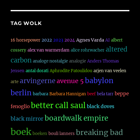
TAG WOLK
Agnes Varda
16 horsepower
2022
2023
2024
AI
albert
altered
cossery
alex van warmerdam
alice rohrwacher
carbon
analoge nostalgie
analogie
Anders Thomas
Jensen
antal dorati
Aphrodite Patoulidou
arjen van veelen
babylon
arvingerne
avenue 5
arte
berlin
beppe
barbara
Barbara Hannigan
beef
bela tarr
better call saul
fenoglio
black doves
boardwalk empire
black mirror
boek
breaking bad
boeken
bouli lanners