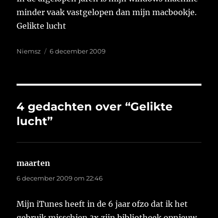
minder vaak vastgelopen dan mijn macbookje.
Gelikte lucht
Auteur
Geplaatst
Niemsz
6 december 2009
op
4 gedachten over “Gelikte
lucht”
maarten
schreef:
6 december 2009 om 22:46
Mijn iTunes heeft in de 6 jaar ofzo dat ik het
gebruik misschien 3x zijn bibliotheek opnieuw