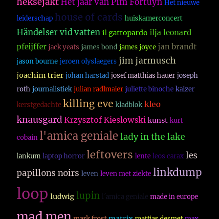
heksejakt
Het jaar van Pim Fortuyn
Het nieuwe
house of cards
leiderschap
huiskamerconcert
Händelser vid vatten
ilja leonard
il gattopardo
pfeijffer
jan brandt
jack yeats
james bond
james joyce
jim jarmusch
jason bourne
jeroen olyslaegers
joachim trier
johan harstad
josef matthias hauer
joseph
roth
journalistiek
julian radlmaier
juliette binoche
kaizer
killing eve
kleo
kerstgedachte
kladblok
knausgard
Krzysztof Kieslowski
kunst
kurt
l'amica geniale
lady in the lake
cobain
leftovers
les
lankum
laptop horror
lente
leos carax
linkdump
papillons noirs
leven
leven met ziekte
loop
lupin
ludwig
l´amica geniale
made in europe
mad men
matrix
mark frost
mattias desmet
max