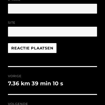
SITE
Bericht
VORIGE
navigatie
7.36 km 39 min 10 s
Vorig
bericht:
VOLGENDE