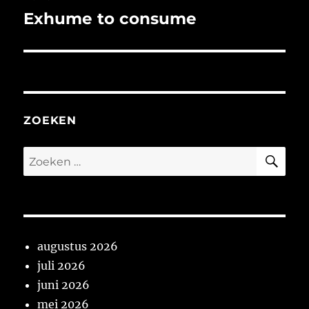
Exhume to consume
Volgend
bericht:
ZOEKEN
ZO
Zoeken
naar:
augustus 2026
juli 2026
juni 2026
mei 2026