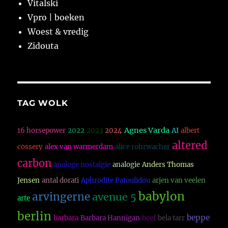
Vitalski
Vpro | boeken
Woest & vredig
Zidouta
TAG WOLK
Agnes Varda
16 horsepower
2022
2023
2024
AI
albert
altered
cossery
alex van warmerdam
alice rohrwacher
carbon
analoge nostalgie
analogie
Anders Thomas
Jensen
antal dorati
Aphrodite Patoulidou
arjen van veelen
babylon
arvingerne
avenue 5
arte
berlin
beppe
barbara
Barbara Hannigan
beef
bela tarr