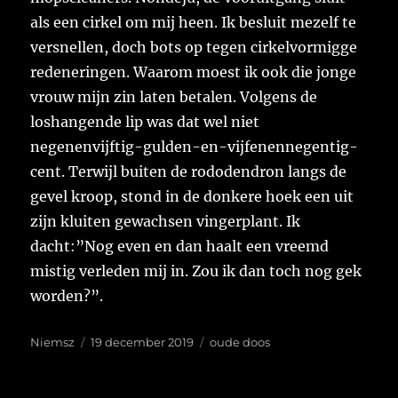
als een cirkel om mij heen. Ik besluit mezelf te
versnellen, doch bots op tegen cirkelvormigge
redeneringen. Waarom moest ik ook die jonge
vrouw mijn zin laten betalen. Volgens de
loshangende lip was dat wel niet
negenenvijftig-gulden-en-vijfenennegentig-
cent. Terwijl buiten de rododendron langs de
gevel kroop, stond in de donkere hoek een uit
zijn kluiten gewachsen vingerplant. Ik
dacht:”Nog even en dan haalt een vreemd
mistig verleden mij in. Zou ik dan toch nog gek
worden?”.
Auteur
Geplaatst
Tags
Niemsz
19 december 2019
oude doos
op