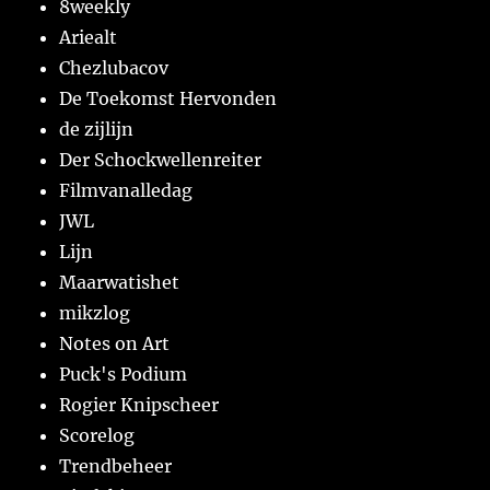
8weekly
Ariealt
Chezlubacov
De Toekomst Hervonden
de zijlijn
Der Schockwellenreiter
Filmvanalledag
JWL
Lijn
Maarwatishet
mikzlog
Notes on Art
Puck's Podium
Rogier Knipscheer
Scorelog
Trendbeheer