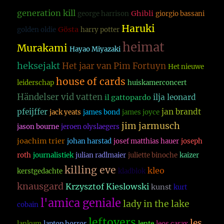
generation kill
Ghibli
george harrison
giorgio bassani
Haruki
Gösta
golden oldie
harry potter
heimat
Murakami
Hayao Miyazaki
heksejakt
Het jaar van Pim Fortuyn
Het nieuwe
house of cards
leiderschap
huiskamerconcert
Händelser vid vatten
ilja leonard
il gattopardo
pfeijffer
jan brandt
jack yeats
james bond
james joyce
jim jarmusch
jason bourne
jeroen olyslaegers
joachim trier
johan harstad
josef matthias hauer
joseph
roth
journalistiek
julian radlmaier
juliette binoche
kaizer
killing eve
kleo
kerstgedachte
kladblok
knausgard
Krzysztof Kieslowski
kunst
kurt
l'amica geniale
lady in the lake
cobain
leftovers
les
lankum
laptop horror
lente
leos carax