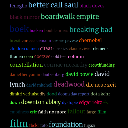
better call saul
fenoglio
black doves
boardwalk empire
black mirror
boek
breaking bad
boeken
bouli lanners
chernobyl
brexit
carcass
censuur
cesare pavese
citaat
children of men
classics
claude vivier
clemens
coetzee
column
thonen
coen
cold feet
constellation
cormac mccarthy
crowdfunding
david
david bowie
daniel benyamin
dautzenberg
deadwood
lynch
die neue zeit
david mitchell
dood
dota kehr
dimitri verhulst
diy
doomsday report
downton abbey
edgar reitz
down
dystopie
ek
fallout
faith no more
emptiness
erie
fargo
fillm
film
foundation
flickr
foto
fugazi