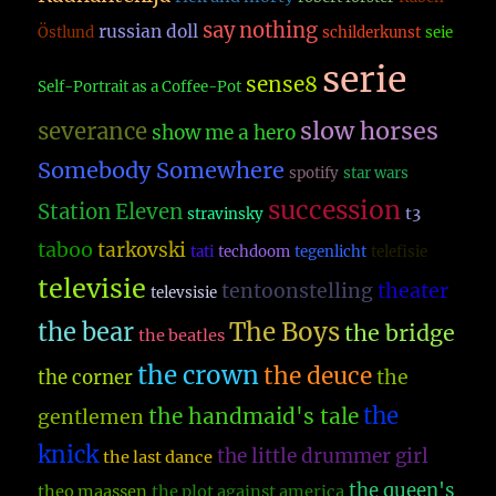
say nothing
russian doll
Östlund
schilderkunst
seie
serie
sense8
Self-Portrait as a Coffee-Pot
slow horses
severance
show me a hero
Somebody Somewhere
spotify
star wars
succession
Station Eleven
t3
stravinsky
taboo
tarkovski
tati
techdoom
tegenlicht
telefisie
televisie
theater
tentoonstelling
televsisie
The Boys
the bear
the bridge
the beatles
the crown
the deuce
the
the corner
the
the handmaid's tale
gentlemen
knick
the little drummer girl
the last dance
the queen's
theo maassen
the plot against america