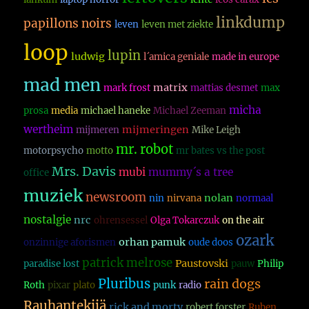
linkdump
papillons noirs
leven
leven met ziekte
loop
lupin
ludwig
l´amica geniale
made in europe
mad men
matrix
mark frost
mattias desmet
max
micha
prosa
media
michael haneke
Michael Zeeman
wertheim
mijmeringen
mijmeren
Mike Leigh
mr. robot
motorpsycho
motto
mr bates vs the post
Mrs. Davis
mubi
mummy´s a tree
office
muziek
newsroom
nolan
nin
nirvana
normaal
nostalgie
nrc
ohrensessel
Olga Tokarczuk
on the air
ozark
orhan pamuk
onzinnige aforismen
oude doos
patrick melrose
Paustovski
paradise lost
pauw
Philip
Pluribus
rain dogs
Roth
pixar
plato
punk
radio
Rauhantekijä
rick and morty
robert forster
Ruben