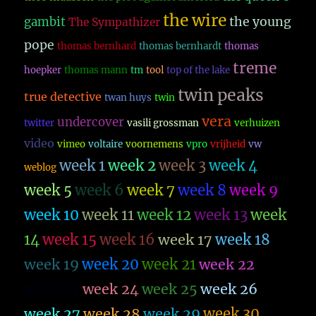
the wire
the young
gambit
The Sympathizer
pope
thomas bernhard
thomas bernhardt
thomas
treme
hoepker
thomas mann
tm
tool
top of the lake
twin peaks
true detective
twan huys
twin
vera
undercover
twitter
vasili grossman
verhuizen
video
vimeo
voltaire
voornemens
vpro
vrijheid
vw
week 1
week 2
week 3
week 4
weblog
week 5
week 6
week 7
week 8
week 9
week 10
week 11
week 12
week 13
week
14
week 15
week 16
week 17
week 18
week 19
week 20
week 21
week 22
week 23
week 26
week 24
week 25
week 27
week 28
week 29
week 30