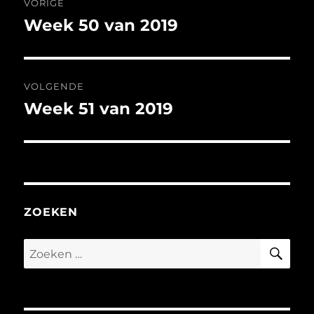
VORIGE
navigatie
Week 50 van 2019
Vorig
bericht:
VOLGENDE
Week 51 van 2019
Volgend
bericht:
ZOEKEN
ZO
Zoeken
naar: