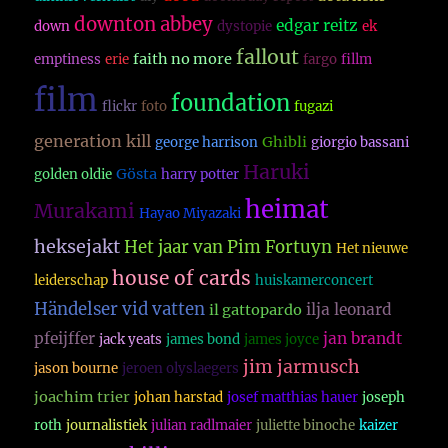
downton abbey
edgar reitz
down
dystopie
ek
fallout
faith no more
emptiness
erie
fargo
fillm
film
foundation
flickr
foto
fugazi
generation kill
Ghibli
george harrison
giorgio bassani
Haruki
Gösta
golden oldie
harry potter
heimat
Murakami
Hayao Miyazaki
heksejakt
Het jaar van Pim Fortuyn
Het nieuwe
house of cards
leiderschap
huiskamerconcert
Händelser vid vatten
ilja leonard
il gattopardo
pfeijffer
jan brandt
jack yeats
james bond
james joyce
jim jarmusch
jason bourne
jeroen olyslaegers
joachim trier
johan harstad
josef matthias hauer
joseph
roth
journalistiek
julian radlmaier
juliette binoche
kaizer