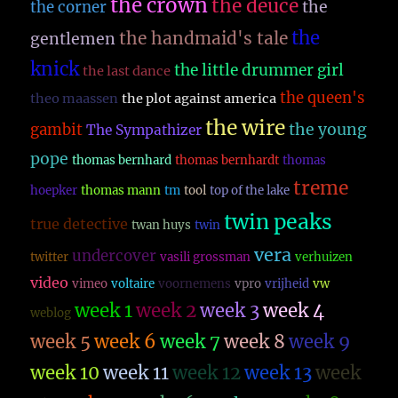
the crown
the deuce
the
the corner
the
the handmaid's tale
gentlemen
knick
the little drummer girl
the last dance
the queen's
theo maassen
the plot against america
the wire
the young
gambit
The Sympathizer
pope
thomas bernhard
thomas bernhardt
thomas
treme
hoepker
thomas mann
tm
tool
top of the lake
twin peaks
true detective
twan huys
twin
vera
undercover
twitter
vasili grossman
verhuizen
video
vimeo
voltaire
voornemens
vpro
vrijheid
vw
week 1
week 2
week 3
week 4
weblog
week 5
week 6
week 7
week 8
week 9
week 10
week 11
week 12
week 13
week