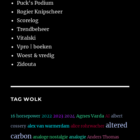
Puck's Podium
Rogier Knipscheer
Scorelog
Trendbeheer
Vitalski
Vpro | boeken
Woest & vredig
Zidouta
TAG WOLK
Agnes Varda
16 horsepower
2022
2023
2024
AI
albert
altered
cossery
alex van warmerdam
alice rohrwacher
carbon
analoge nostalgie
analogie
Anders Thomas