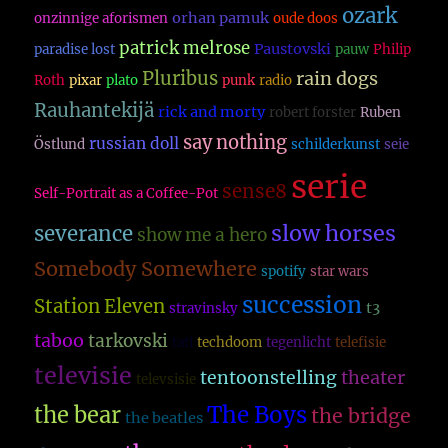
ozark
orhan pamuk
onzinnige aforismen
oude doos
patrick melrose
Paustovski
paradise lost
pauw
Philip
Pluribus
rain dogs
Roth
pixar
plato
punk
radio
Rauhantekijä
rick and morty
robert forster
Ruben
say nothing
russian doll
Östlund
schilderkunst
seie
serie
sense8
Self-Portrait as a Coffee-Pot
slow horses
severance
show me a hero
Somebody Somewhere
spotify
star wars
succession
Station Eleven
t3
stravinsky
taboo
tarkovski
tati
techdoom
tegenlicht
telefisie
televisie
theater
tentoonstelling
televsisie
The Boys
the bear
the bridge
the beatles