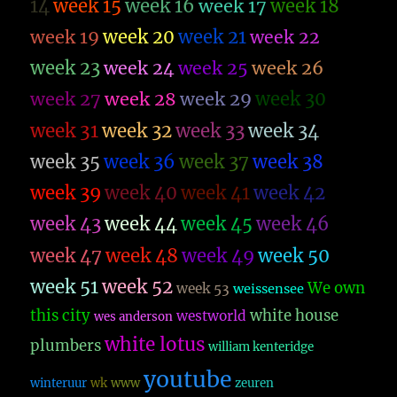
14
week 15
week 16
week 17
week 18
week 19
week 20
week 21
week 22
week 23
week 26
week 24
week 25
week 27
week 28
week 29
week 30
week 31
week 32
week 33
week 34
week 35
week 36
week 37
week 38
week 39
week 40
week 41
week 42
week 43
week 44
week 45
week 46
week 47
week 48
week 49
week 50
week 51
week 52
We own
week 53
weissensee
this city
white house
westworld
wes anderson
white lotus
plumbers
william kenteridge
youtube
winteruur
wk
www
zeuren