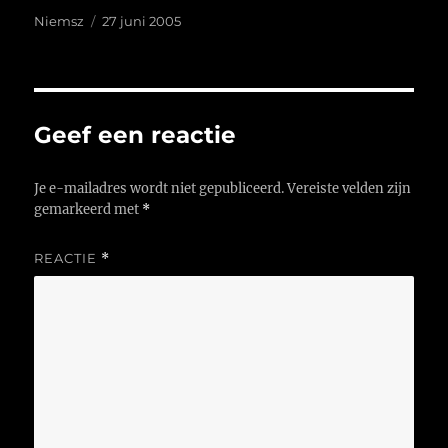
Auteur
Geplaatst
Niemsz
27 juni 2005
op
Geef een reactie
Je e-mailadres wordt niet gepubliceerd.
Vereiste velden zijn
gemarkeerd met
*
REACTIE
*