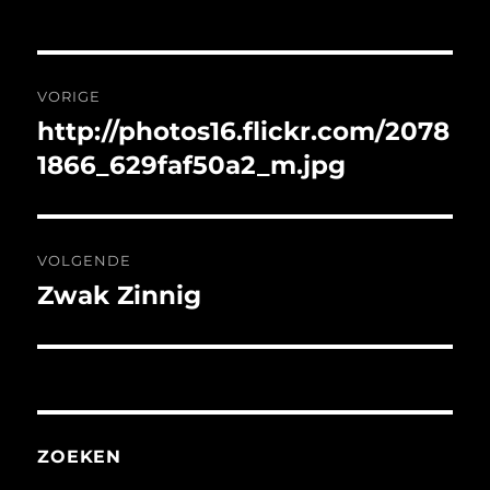
Bericht
VORIGE
navigatie
http://photos16.flickr.com/2078
Vorig
bericht:
1866_629faf50a2_m.jpg
VOLGENDE
Zwak Zinnig
Volgend
bericht:
ZOEKEN