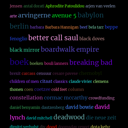
Jensen
antal dorati
Aphrodite Patoulidou
arjen van veelen
babylon
arvingerne
avenue 5
arte
berlin
beppe
barbara
Barbara Hannigan
beef
bela tarr
better call saul
fenoglio
black doves
boardwalk empire
black mirror
boek
breaking bad
boeken
bouli lanners
chernobyl
brexit
carcass
censuur
cesare pavese
citaat
children of men
classics
claude vivier
clemens
coetzee
column
thonen
coen
cold feet
constellation
cormac mccarthy
crowdfunding
david
david bowie
daniel benyamin
dautzenberg
deadwood
lynch
die neue zeit
david mitchell
dood
dota kehr
dimitri verhulst
diy
doomsday report