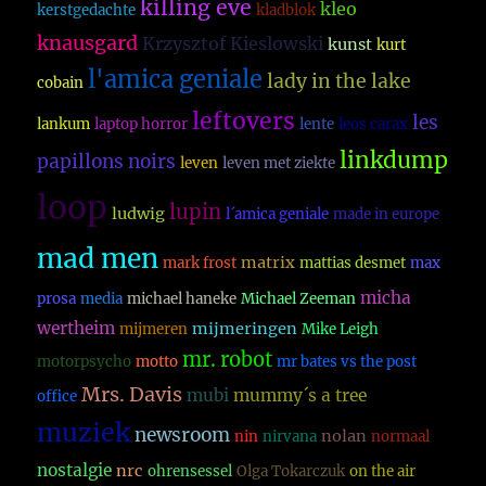
killing eve
kleo
kerstgedachte
kladblok
knausgard
Krzysztof Kieslowski
kunst
kurt
l'amica geniale
lady in the lake
cobain
leftovers
les
lankum
laptop horror
lente
leos carax
linkdump
papillons noirs
leven
leven met ziekte
loop
lupin
ludwig
l´amica geniale
made in europe
mad men
matrix
mark frost
mattias desmet
max
micha
prosa
media
michael haneke
Michael Zeeman
wertheim
mijmeringen
mijmeren
Mike Leigh
mr. robot
motorpsycho
motto
mr bates vs the post
Mrs. Davis
mubi
mummy´s a tree
office
muziek
newsroom
nolan
nin
nirvana
normaal
nostalgie
nrc
ohrensessel
Olga Tokarczuk
on the air