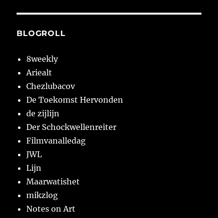
BLOGROLL
8weekly
Ariealt
Chezlubacov
De Toekomst Hervonden
de zijlijn
Der Schockwellenreiter
Filmvanalledag
JWL
Lijn
Maarwatishet
mikzlog
Notes on Art