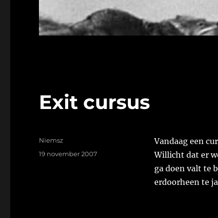
Exit cursus
Auteur
Niemsz
Vandaag een cur
Geplaatst
19 november 2007
Willicht dat er 
op
ga doen valt te 
erdoorheen te ja