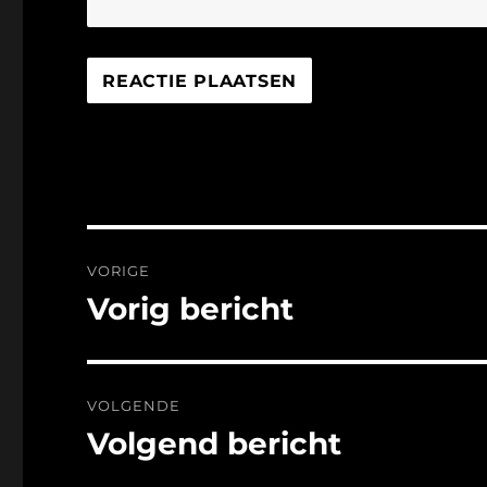
Bericht
VORIGE
navigatie
Vorig bericht
Vorig
bericht:
VOLGENDE
Volgend bericht
Volgend
bericht: