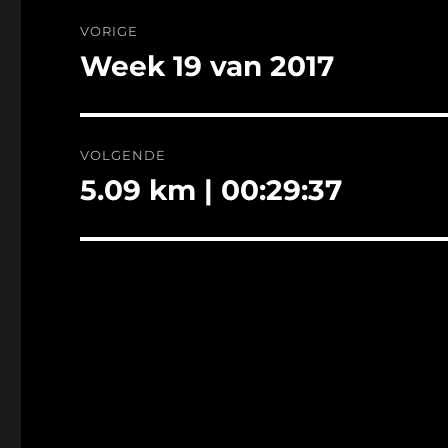
Bericht
VORIGE
navigatie
Week 19 van 2017
Vorig
bericht:
VOLGENDE
5.09 km | 00:29:37
Volgend
bericht: