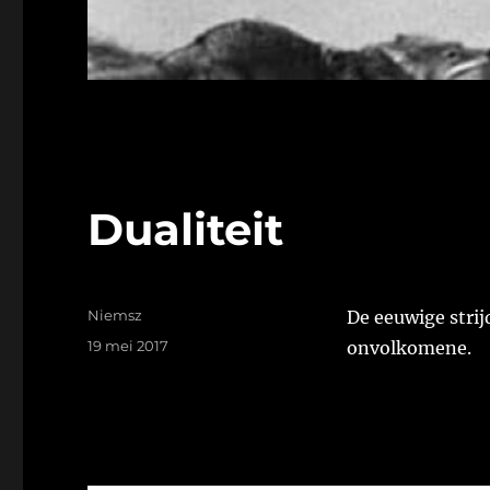
Dualiteit
Auteur
Niemsz
De eeuwige strij
Geplaatst
19 mei 2017
onvolkomene.
op