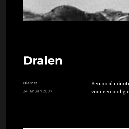
Dralen
Auteur
Niemsz
Ben nu al minut
Geplaatst
24 januari 2007
voor een nodig u
op