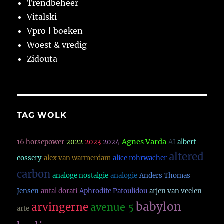
Trendbeheer
Vitalski
Vpro | boeken
Woest & vredig
Zidouta
TAG WOLK
Agnes Varda
16 horsepower
2022
2023
2024
AI
albert
altered
cossery
alex van warmerdam
alice rohrwacher
carbon
analoge nostalgie
analogie
Anders Thomas
Jensen
antal dorati
Aphrodite Patoulidou
arjen van veelen
babylon
arvingerne
avenue 5
arte