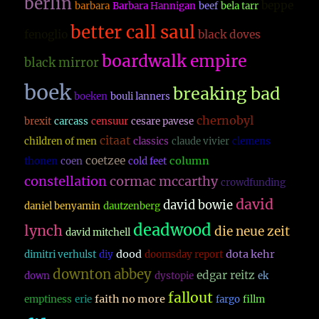
berlin
beppe
barbara
Barbara Hannigan
beef
bela tarr
better call saul
fenoglio
black doves
boardwalk empire
black mirror
boek
breaking bad
boeken
bouli lanners
chernobyl
brexit
carcass
censuur
cesare pavese
citaat
children of men
classics
claude vivier
clemens
coetzee
column
thonen
coen
cold feet
constellation
cormac mccarthy
crowdfunding
david
david bowie
daniel benyamin
dautzenberg
deadwood
lynch
die neue zeit
david mitchell
dood
dota kehr
dimitri verhulst
diy
doomsday report
downton abbey
edgar reitz
down
dystopie
ek
fallout
faith no more
emptiness
erie
fargo
fillm