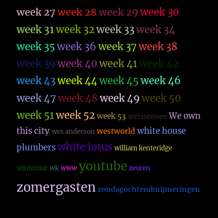
week 27
week 28
week 29
week 30
week 31
week 32
week 33
week 34
week 35
week 36
week 37
week 38
week 39
week 40
week 41
week 42
week 43
week 44
week 45
week 46
week 47
week 48
week 49
week 50
week 51
week 52
We own
week 53
weissensee
this city
white house
westworld
wes anderson
white lotus
plumbers
william kenteridge
youtube
winteruur
wk
www
zeuren
zomergasten
zondagochtendmijmeringen