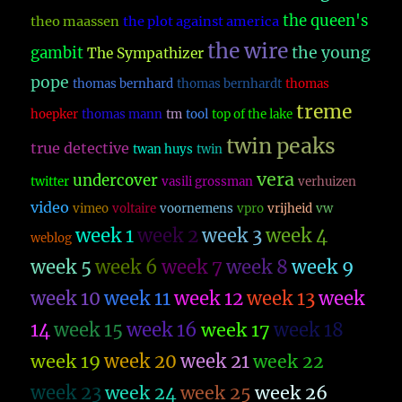
the queen's
theo maassen
the plot against america
the wire
the young
gambit
The Sympathizer
pope
thomas bernhard
thomas bernhardt
thomas
treme
hoepker
thomas mann
tm
tool
top of the lake
twin peaks
true detective
twan huys
twin
vera
undercover
twitter
vasili grossman
verhuizen
video
vimeo
voltaire
voornemens
vpro
vrijheid
vw
week 1
week 2
week 3
week 4
weblog
week 5
week 6
week 7
week 8
week 9
week 10
week 11
week 12
week 13
week
14
week 15
week 16
week 17
week 18
week 19
week 20
week 21
week 22
week 23
week 26
week 24
week 25