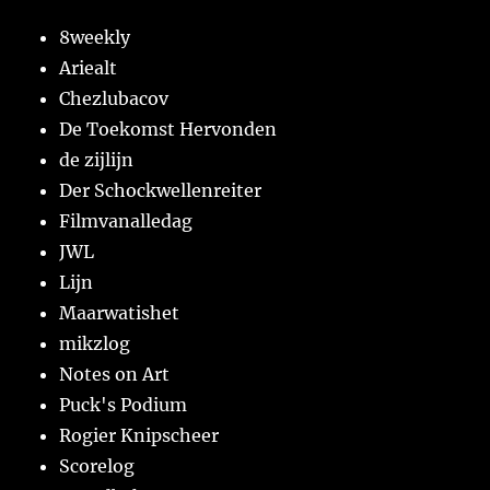
8weekly
Ariealt
Chezlubacov
De Toekomst Hervonden
de zijlijn
Der Schockwellenreiter
Filmvanalledag
JWL
Lijn
Maarwatishet
mikzlog
Notes on Art
Puck's Podium
Rogier Knipscheer
Scorelog