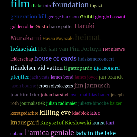
film
foundation
flickr
foto
fugazi
generation kill
Ghibli
george harrison
giorgio bassani
Haruki
Gösta
golden oldie
harry potter
heimat
Murakami
Hayao Miyazaki
heksejakt
Het jaar van Pim Fortuyn
Het nieuwe
house of cards
leiderschap
huiskamerconcert
Händelser vid vatten
ilja leonard
il gattopardo
pfeijffer
jan brandt
jack yeats
james bond
james joyce
jim jarmusch
jason bourne
jeroen olyslaegers
joachim trier
johan harstad
josef matthias hauer
joseph
roth
journalistiek
julian radlmaier
juliette binoche
kaizer
killing eve
kleo
kerstgedachte
kladblok
knausgard
Krzysztof Kieslowski
kunst
kurt
l'amica geniale
lady in the lake
cobain