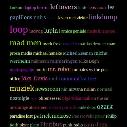
leftovers
les
lankum
laptop horror
lente
leos carax
linkdump
papillons noirs
leven
leven met ziekte
loop
lupin
ludwig
l´amica geniale
made in europe
mad men
matrix
mark frost
mattias desmet
max
micha
prosa
media
michael haneke
Michael Zeeman
wertheim
mijmeringen
mijmeren
Mike Leigh
mr. robot
motorpsycho
motto
mr bates vs the post
Mrs. Davis
mubi
mummy´s a tree
office
muziek
newsroom
nolan
nin
nirvana
normaal
nostalgie
nrc
ohrensessel
Olga Tokarczuk
on the air
ozark
orhan pamuk
onzinnige aforismen
oude doos
patrick melrose
Paustovski
paradise lost
pauw
Philip
Pluribus
rain dogs
Roth
pixar
plato
punk
radio