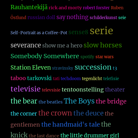
Rauhantekijä
rick and morty
robert forster
Ruben
say nothing
russian doll
Östlund
schilderkunst
seie
serie
sense8
Self-Portrait as a Coffee-Pot
slow horses
severance
show me a hero
Somebody Somewhere
spotify
star wars
succession
Station Eleven
t3
stravinsky
taboo
tarkovski
tati
techdoom
tegenlicht
telefisie
televisie
theater
tentoonstelling
televsisie
The Boys
the bear
the bridge
the beatles
the crown
the deuce
the
the corner
the
the handmaid's tale
gentlemen
knick
the little drummer girl
the last dance