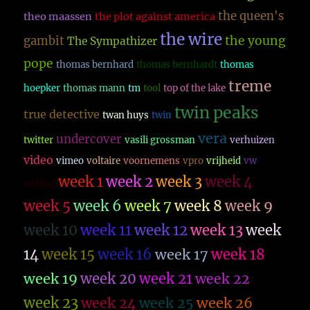
the queen's
theo maassen
the plot against america
the wire
the young
gambit
The Sympathizer
pope
thomas bernhard
thomas bernhardt
thomas
treme
hoepker
thomas mann
tm
tool
top of the lake
twin peaks
true detective
twan huys
twin
vera
undercover
twitter
vasili grossman
verhuizen
video
vimeo
voltaire
voornemens
vpro
vrijheid
vw
week 1
week 2
week 3
week 4
weblog
week 5
week 6
week 7
week 8
week 9
week 10
week 11
week 12
week 13
week
14
week 15
week 16
week 17
week 18
week 19
week 20
week 21
week 22
week 23
week 26
week 24
week 25