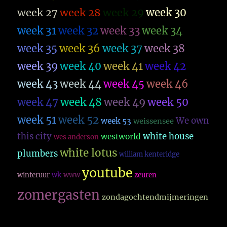
week 27
week 28
week 29
week 30
week 31
week 32
week 33
week 34
week 35
week 36
week 37
week 38
week 39
week 40
week 41
week 42
week 43
week 44
week 45
week 46
week 47
week 48
week 49
week 50
week 51
week 52
We own
week 53
weissensee
this city
white house
westworld
wes anderson
white lotus
plumbers
william kenteridge
youtube
winteruur
wk
www
zeuren
zomergasten
zondagochtendmijmeringen