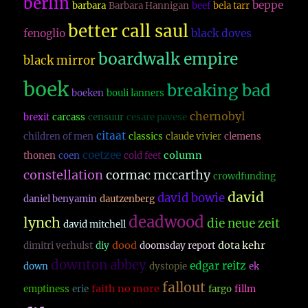
berlin
beppe
barbara
Barbara Hannigan
beef
bela tarr
better call saul
fenoglio
black doves
boardwalk empire
black mirror
boek
breaking bad
boeken
bouli lanners
chernobyl
brexit
carcass
censuur
cesare pavese
citaat
children of men
classics
claude vivier
clemens
coetzee
column
thonen
coen
cold feet
constellation
cormac mccarthy
crowdfunding
david
david bowie
daniel benyamin
dautzenberg
deadwood
lynch
die neue zeit
david mitchell
dood
dota kehr
dimitri verhulst
diy
doomsday report
downton abbey
edgar reitz
down
dystopie
ek
fallout
faith no more
emptiness
erie
fargo
fillm