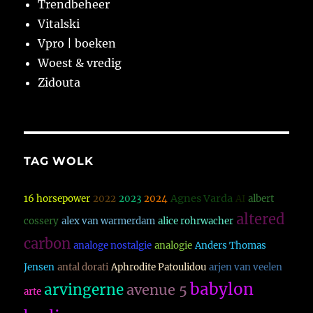
Trendbeheer
Vitalski
Vpro | boeken
Woest & vredig
Zidouta
TAG WOLK
Agnes Varda
16 horsepower
2022
2023
2024
AI
albert
altered
cossery
alex van warmerdam
alice rohrwacher
carbon
analoge nostalgie
analogie
Anders Thomas
Jensen
antal dorati
Aphrodite Patoulidou
arjen van veelen
babylon
arvingerne
avenue 5
arte