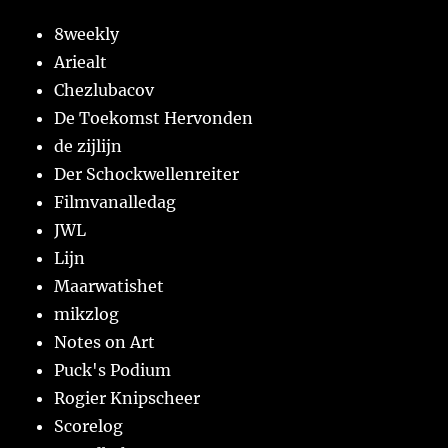
8weekly
Ariealt
Chezlubacov
De Toekomst Hervonden
de zijlijn
Der Schockwellenreiter
Filmvanalledag
JWL
Lijn
Maarwatishet
mikzlog
Notes on Art
Puck's Podium
Rogier Knipscheer
Scorelog