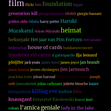
film
foundation
flickr
foto
fugazi
generation kill
Ghibli
george harrison
giorgio bassani
Haruki
Gösta
golden oldie
harry potter
heimat
Murakami
Hayao Miyazaki
heksejakt
Het jaar van Pim Fortuyn
Het nieuwe
house of cards
leiderschap
huiskamerconcert
Händelser vid vatten
ilja leonard
il gattopardo
pfeijffer
jan brandt
jack yeats
james bond
james joyce
jim jarmusch
jason bourne
jeroen olyslaegers
joachim trier
johan harstad
josef matthias hauer
joseph
roth
journalistiek
julian radlmaier
juliette binoche
kaizer
killing eve
kleo
kerstgedachte
kladblok
knausgard
Krzysztof Kieslowski
kunst
kurt
l'amica geniale
lady in the lake
cobain