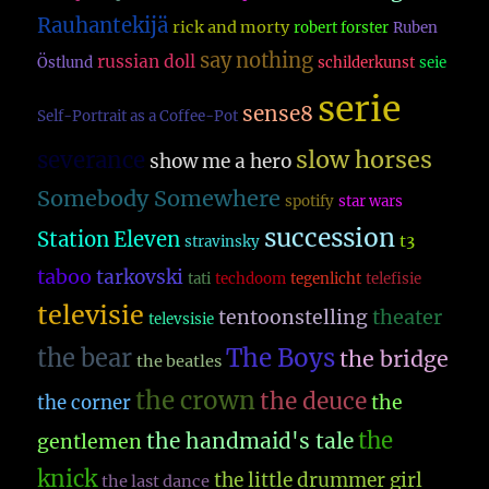
Rauhantekijä
rick and morty
robert forster
Ruben
say nothing
russian doll
Östlund
schilderkunst
seie
serie
sense8
Self-Portrait as a Coffee-Pot
slow horses
severance
show me a hero
Somebody Somewhere
spotify
star wars
succession
Station Eleven
t3
stravinsky
taboo
tarkovski
tati
techdoom
tegenlicht
telefisie
televisie
theater
tentoonstelling
televsisie
The Boys
the bear
the bridge
the beatles
the crown
the deuce
the
the corner
the
the handmaid's tale
gentlemen
knick
the little drummer girl
the last dance