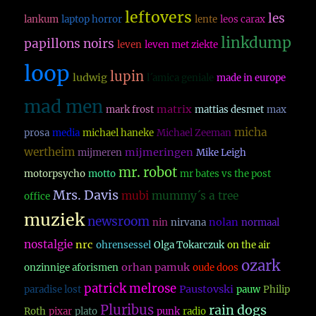
leftovers
les
lankum
laptop horror
lente
leos carax
linkdump
papillons noirs
leven
leven met ziekte
loop
lupin
ludwig
l´amica geniale
made in europe
mad men
matrix
mark frost
mattias desmet
max
micha
prosa
media
michael haneke
Michael Zeeman
wertheim
mijmeringen
mijmeren
Mike Leigh
mr. robot
motorpsycho
motto
mr bates vs the post
Mrs. Davis
mubi
mummy´s a tree
office
muziek
newsroom
nolan
nin
nirvana
normaal
nostalgie
nrc
ohrensessel
Olga Tokarczuk
on the air
ozark
orhan pamuk
onzinnige aforismen
oude doos
patrick melrose
Paustovski
paradise lost
pauw
Philip
Pluribus
rain dogs
Roth
pixar
plato
punk
radio