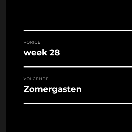
Bericht
VORIGE
navigatie
week 28
Vorig
bericht:
VOLGENDE
Zomergasten
Volgend
bericht: