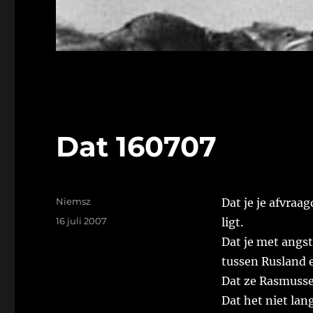
Dat 160707
Auteur
Niemsz
Dat je je afvraa
Geplaatst
16 juli 2007
ligt.
op
Dat je met angs
tussen Rusland 
Dat ze Rasmusse
Dat het niet lan