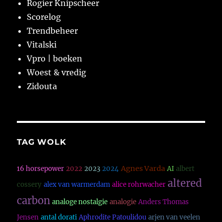
Rogier Knipscheer
Scorelog
Trendbeheer
Vitalski
Vpro | boeken
Woest & vredig
Zidouta
TAG WOLK
Agnes Varda
16 horsepower
2022
2023
2024
AI
albert
altered
cossery
alex van warmerdam
alice rohrwacher
carbon
analoge nostalgie
analogie
Anders Thomas
Jensen
antal dorati
Aphrodite Patoulidou
arjen van veelen