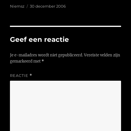
Auteur
Geplaatst
Niemsz
30 december 2006
op
Geef een reactie
Je e-mailadres wordt niet gepubliceerd.
Vereiste velden zijn
gemarkeerd met
*
REACTIE
*