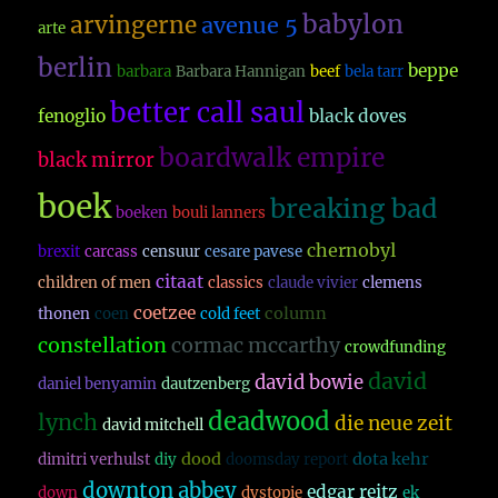
babylon
arvingerne
avenue 5
arte
berlin
beppe
barbara
Barbara Hannigan
beef
bela tarr
better call saul
fenoglio
black doves
boardwalk empire
black mirror
boek
breaking bad
boeken
bouli lanners
chernobyl
brexit
carcass
censuur
cesare pavese
citaat
children of men
classics
claude vivier
clemens
coetzee
column
thonen
coen
cold feet
constellation
cormac mccarthy
crowdfunding
david
david bowie
daniel benyamin
dautzenberg
deadwood
lynch
die neue zeit
david mitchell
dood
dota kehr
dimitri verhulst
diy
doomsday report
downton abbey
edgar reitz
down
dystopie
ek