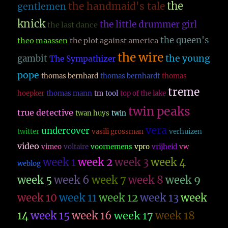
the
the handmaid's tale
gentlemen
knick
the little drummer girl
the last dance
the queen's
theo maassen
the plot against america
the wire
the young
gambit
The Sympathizer
pope
thomas bernhard
thomas bernhardt
thomas
treme
hoepker
thomas mann
tm
tool
top of the lake
twin peaks
true detective
twan huys
twin
vera
undercover
twitter
vasili grossman
verhuizen
video
vimeo
voltaire
voornemens
vpro
vrijheid
vw
week 1
week 2
week 3
week 4
weblog
week 5
week 6
week 7
week 8
week 9
week 10
week 11
week 12
week 13
week
14
week 15
week 16
week 17
week 18