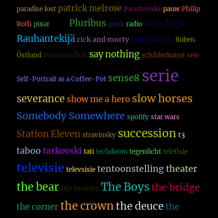
patrick melrose
Paustovski
paradise lost
pauw
Philip
Pluribus
rain dogs
Roth
pixar
plato
punk
radio
Rauhantekijä
rick and morty
robert forster
Ruben
say nothing
russian doll
Östlund
schilderkunst
seie
serie
sense8
Self-Portrait as a Coffee-Pot
slow horses
severance
show me a hero
Somebody Somewhere
spotify
star wars
succession
Station Eleven
t3
stravinsky
taboo
tarkovski
tati
techdoom
tegenlicht
telefisie
televisie
theater
tentoonstelling
televsisie
The Boys
the bear
the bridge
the beatles
the crown
the deuce
the
the corner