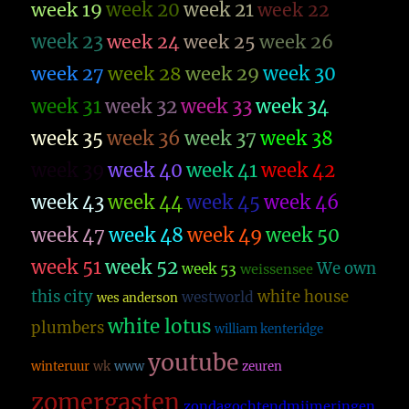
week 19
week 20
week 21
week 22
week 23
week 26
week 24
week 25
week 27
week 28
week 29
week 30
week 31
week 32
week 33
week 34
week 35
week 36
week 37
week 38
week 39
week 40
week 41
week 42
week 43
week 44
week 45
week 46
week 47
week 48
week 49
week 50
week 51
week 52
We own
week 53
weissensee
this city
white house
westworld
wes anderson
white lotus
plumbers
william kenteridge
youtube
winteruur
wk
www
zeuren
zomergasten
zondagochtendmijmeringen