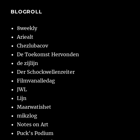
BLOGROLL
8weekly
Ariealt
Chezlubacov
De Toekomst Hervonden
de zijlijn
Der Schockwellenreiter
Filmvanalledag
JWL
Lijn
Maarwatishet
mikzlog
Notes on Art
Puck's Podium