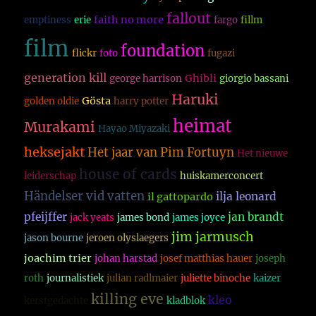
fallout
faith no more
emptiness
erie
fargo
fillm
film
foundation
flickr
foto
fugazi
generation kill
Ghibli
george harrison
giorgio bassani
Haruki
Gösta
golden oldie
harry potter
heimat
Murakami
Hayao Miyazaki
heksejakt
Het jaar van Pim Fortuyn
Het nieuwe
house of cards
leiderschap
huiskamerconcert
Händelser vid vatten
ilja leonard
il gattopardo
pfeijffer
jan brandt
jack yeats
james bond
james joyce
jim jarmusch
jason bourne
jeroen olyslaegers
joachim trier
johan harstad
josef matthias hauer
joseph
roth
journalistiek
julian radlmaier
juliette binoche
kaizer
killing eve
kleo
kerstgedachte
kladblok