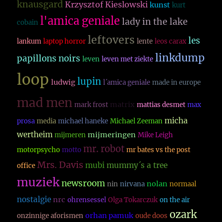
knausgard
Krzysztof Kieslowski
kunst
kurt
l'amica geniale
lady in the lake
cobain
leftovers
les
lankum
laptop horror
lente
leos carax
linkdump
papillons noirs
leven
leven met ziekte
loop
lupin
ludwig
l´amica geniale
made in europe
mad men
matrix
mark frost
mattias desmet
max
micha
prosa
media
michael haneke
Michael Zeeman
wertheim
mijmeringen
mijmeren
Mike Leigh
mr. robot
motorpsycho
motto
mr bates vs the post
Mrs. Davis
mubi
mummy´s a tree
office
muziek
newsroom
nolan
nin
nirvana
normaal
nostalgie
nrc
ohrensessel
Olga Tokarczuk
on the air
ozark
orhan pamuk
onzinnige aforismen
oude doos