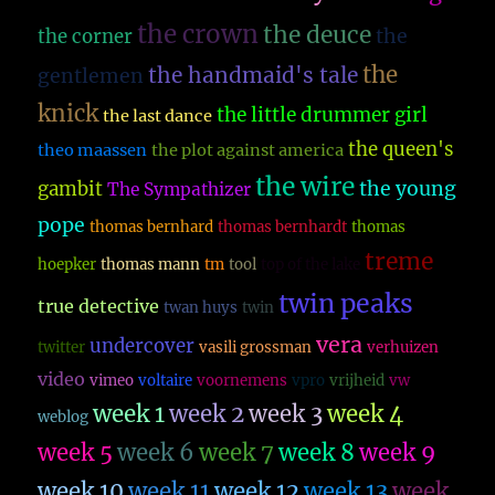
the crown
the deuce
the
the corner
the
the handmaid's tale
gentlemen
knick
the little drummer girl
the last dance
the queen's
theo maassen
the plot against america
the wire
the young
gambit
The Sympathizer
pope
thomas bernhard
thomas bernhardt
thomas
treme
hoepker
thomas mann
tm
tool
top of the lake
twin peaks
true detective
twan huys
twin
vera
undercover
twitter
vasili grossman
verhuizen
video
vimeo
voltaire
voornemens
vpro
vrijheid
vw
week 1
week 2
week 3
week 4
weblog
week 5
week 6
week 7
week 8
week 9
week 10
week 11
week 12
week 13
week