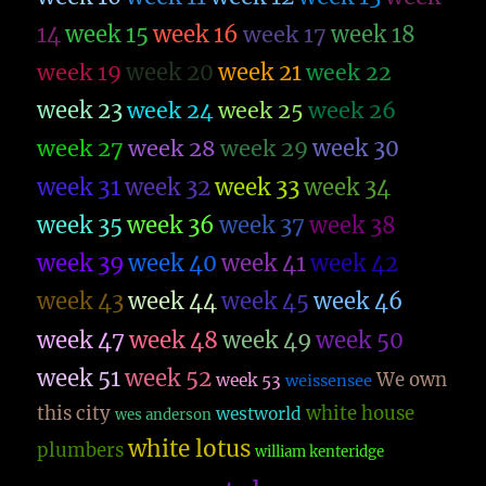
14
week 15
week 16
week 17
week 18
week 19
week 20
week 21
week 22
week 23
week 26
week 24
week 25
week 27
week 28
week 29
week 30
week 31
week 32
week 33
week 34
week 35
week 36
week 37
week 38
week 39
week 40
week 41
week 42
week 43
week 44
week 45
week 46
week 47
week 48
week 49
week 50
week 51
week 52
We own
week 53
weissensee
this city
white house
westworld
wes anderson
white lotus
plumbers
william kenteridge