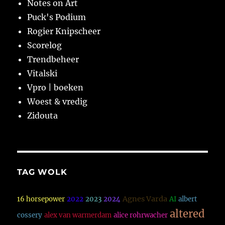
Notes on Art
Puck's Podium
Rogier Knipscheer
Scorelog
Trendbeheer
Vitalski
Vpro | boeken
Woest & vredig
Zidouta
TAG WOLK
Agnes Varda
16 horsepower
2022
2023
2024
AI
albert
altered
cossery
alex van warmerdam
alice rohrwacher