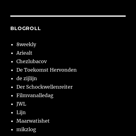
BLOGROLL
8weekly
Ariealt
Chezlubacov
De Toekomst Hervonden
de zijlijn
Der Schockwellenreiter
Filmvanalledag
JWL
Lijn
Maarwatishet
mikzlog