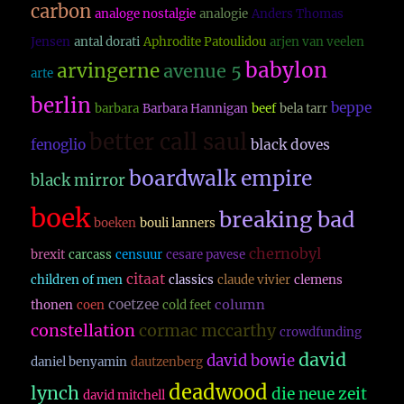
carbon
analoge nostalgie
analogie
Anders Thomas
Jensen
antal dorati
Aphrodite Patoulidou
arjen van veelen
babylon
arvingerne
avenue 5
arte
berlin
beppe
barbara
Barbara Hannigan
beef
bela tarr
better call saul
fenoglio
black doves
boardwalk empire
black mirror
boek
breaking bad
boeken
bouli lanners
chernobyl
brexit
carcass
censuur
cesare pavese
citaat
children of men
classics
claude vivier
clemens
coetzee
column
thonen
coen
cold feet
constellation
cormac mccarthy
crowdfunding
david
david bowie
daniel benyamin
dautzenberg
deadwood
lynch
die neue zeit
david mitchell