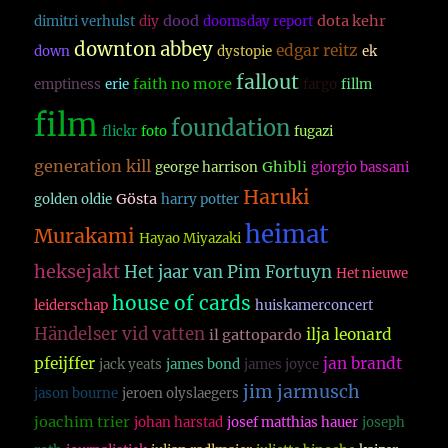
dood
dota kehr
dimitri verhulst
diy
doomsday report
downton abbey
edgar reitz
down
dystopie
ek
fallout
faith no more
emptiness
erie
fargo
fillm
film
foundation
flickr
foto
fugazi
generation kill
Ghibli
george harrison
giorgio bassani
Haruki
Gösta
golden oldie
harry potter
heimat
Murakami
Hayao Miyazaki
heksejakt
Het jaar van Pim Fortuyn
Het nieuwe
house of cards
leiderschap
huiskamerconcert
Händelser vid vatten
ilja leonard
il gattopardo
pfeijffer
jan brandt
jack yeats
james bond
james joyce
jim jarmusch
jason bourne
jeroen olyslaegers
joachim trier
johan harstad
josef matthias hauer
joseph