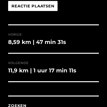
Bericht
VORIGE
navigatie
8,59 km | 47 min 31s
Vorig
bericht:
VOLGENDE
11,9 km | 1 uur 17 min 11s
Volgend
bericht:
ZOEKEN