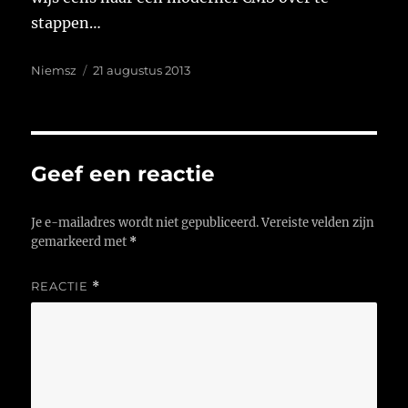
stappen…
Auteur
Geplaatst
Niemsz
21 augustus 2013
op
Geef een reactie
Je e-mailadres wordt niet gepubliceerd.
Vereiste velden zijn
gemarkeerd met
*
REACTIE
*