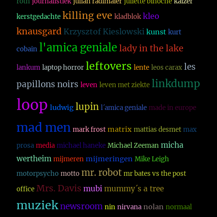
roth
journalistiek
julian radlmaier
juliette binoche
kaizer
killing eve
kleo
kerstgedachte
kladblok
knausgard
Krzysztof Kieslowski
kunst
kurt
l'amica geniale
lady in the lake
cobain
leftovers
les
lankum
laptop horror
lente
leos carax
linkdump
papillons noirs
leven
leven met ziekte
loop
lupin
ludwig
l´amica geniale
made in europe
mad men
matrix
mark frost
mattias desmet
max
micha
prosa
media
michael haneke
Michael Zeeman
wertheim
mijmeringen
mijmeren
Mike Leigh
mr. robot
motorpsycho
motto
mr bates vs the post
Mrs. Davis
mubi
mummy´s a tree
office
muziek
newsroom
nolan
nin
nirvana
normaal