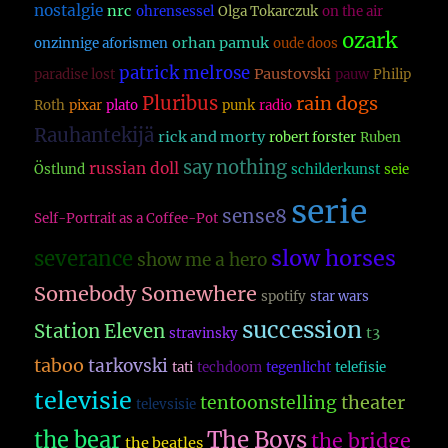
nostalgie
nrc
ohrensessel
Olga Tokarczuk
on the air
ozark
orhan pamuk
onzinnige aforismen
oude doos
patrick melrose
Paustovski
paradise lost
pauw
Philip
Pluribus
rain dogs
Roth
pixar
plato
punk
radio
Rauhantekijä
rick and morty
robert forster
Ruben
say nothing
russian doll
Östlund
schilderkunst
seie
serie
sense8
Self-Portrait as a Coffee-Pot
slow horses
severance
show me a hero
Somebody Somewhere
spotify
star wars
succession
Station Eleven
t3
stravinsky
taboo
tarkovski
tati
techdoom
tegenlicht
telefisie
televisie
theater
tentoonstelling
televsisie
The Boys
the bear
the bridge
the beatles