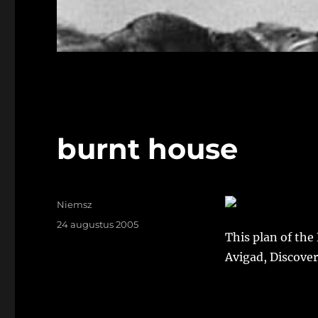
burnt house
Auteur
Niemsz
Geplaatst
24 augustus 2005
This plan of the
op
Avigad, Discover