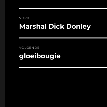
Bericht
VORIGE
navigatie
Marshal Dick Donley
Vorig
bericht:
VOLGENDE
gloeibougie
Volgend
bericht: