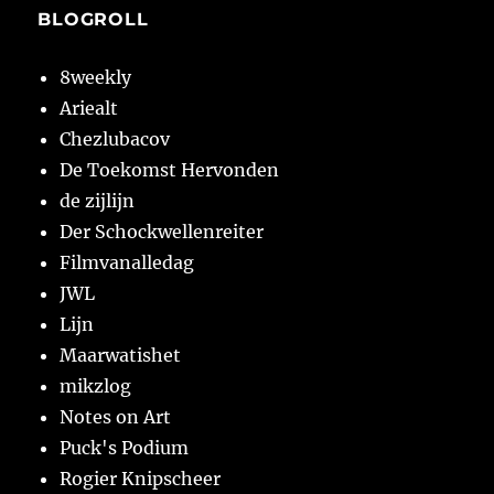
BLOGROLL
8weekly
Ariealt
Chezlubacov
De Toekomst Hervonden
de zijlijn
Der Schockwellenreiter
Filmvanalledag
JWL
Lijn
Maarwatishet
mikzlog
Notes on Art
Puck's Podium
Rogier Knipscheer