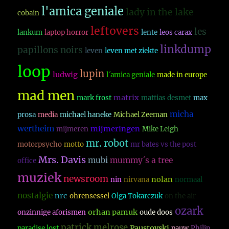
l'amica geniale
lady in the lake
cobain
leftovers
les
lankum
laptop horror
lente
leos carax
linkdump
papillons noirs
leven
leven met ziekte
loop
lupin
ludwig
l´amica geniale
made in europe
mad men
matrix
mark frost
mattias desmet
max
micha
prosa
media
michael haneke
Michael Zeeman
wertheim
mijmeringen
mijmeren
Mike Leigh
mr. robot
motorpsycho
motto
mr bates vs the post
Mrs. Davis
mubi
mummy´s a tree
office
muziek
newsroom
nolan
nin
nirvana
normaal
nostalgie
nrc
ohrensessel
Olga Tokarczuk
on the air
ozark
orhan pamuk
onzinnige aforismen
oude doos
patrick melrose
Paustovski
paradise lost
pauw
Philip