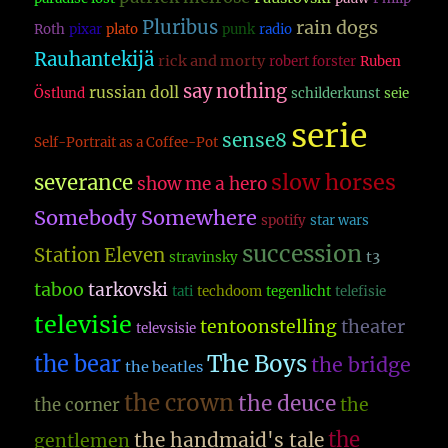
Pluribus
rain dogs
Roth
pixar
plato
punk
radio
Rauhantekijä
rick and morty
robert forster
Ruben
say nothing
russian doll
Östlund
schilderkunst
seie
serie
sense8
Self-Portrait as a Coffee-Pot
slow horses
severance
show me a hero
Somebody Somewhere
spotify
star wars
succession
Station Eleven
t3
stravinsky
taboo
tarkovski
tati
techdoom
tegenlicht
telefisie
televisie
theater
tentoonstelling
televsisie
The Boys
the bear
the bridge
the beatles
the crown
the deuce
the
the corner
the
the handmaid's tale
gentlemen