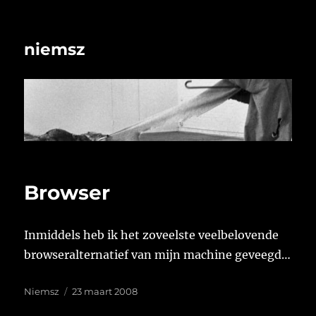
niemsz
Browser
Inmiddels heb ik het zoveelste veelbelovende
browseralternatief van mijn machine geveegd…
Auteur
Geplaatst
Niemsz
23 maart 2008
op