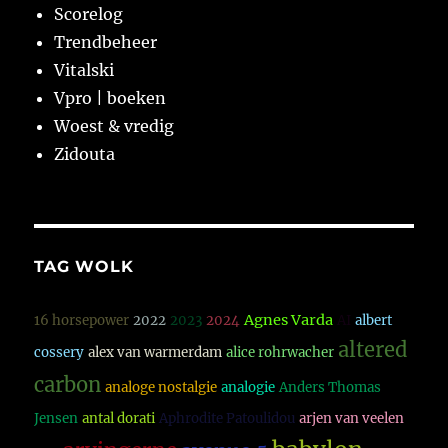
Scorelog
Trendbeheer
Vitalski
Vpro | boeken
Woest & vredig
Zidouta
TAG WOLK
Agnes Varda
16 horsepower
2022
2023
2024
AI
albert
altered
cossery
alex van warmerdam
alice rohrwacher
carbon
analoge nostalgie
analogie
Anders Thomas
Jensen
antal dorati
Aphrodite Patoulidou
arjen van veelen