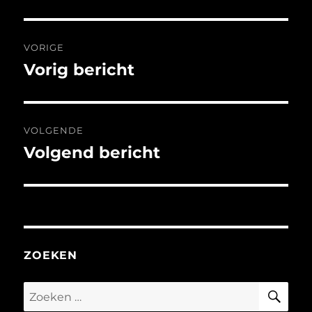
Bericht
VORIGE
navigatie
Vorig bericht
Vorig
bericht:
VOLGENDE
Volgend bericht
Volgend
bericht:
ZOEKEN
ZO
Zoeken
naar: