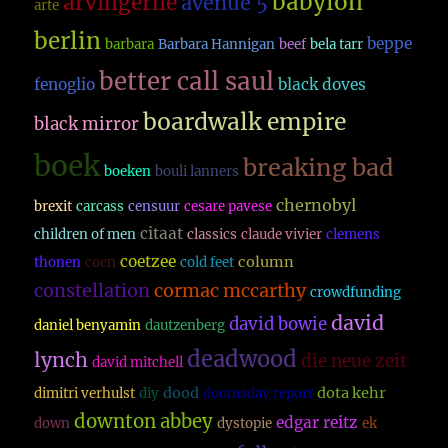
babylon
arvingerne
avenue 5
arte
berlin
beppe
barbara
Barbara Hannigan
beef
bela tarr
better call saul
fenoglio
black doves
boardwalk empire
black mirror
boek
breaking bad
boeken
bouli lanners
chernobyl
brexit
carcass
censuur
cesare pavese
citaat
children of men
classics
claude vivier
clemens
coetzee
column
thonen
coen
cold feet
constellation
cormac mccarthy
crowdfunding
david
david bowie
daniel benyamin
dautzenberg
deadwood
lynch
die neue zeit
david mitchell
dood
dota kehr
dimitri verhulst
diy
doomsday report
downton abbey
edgar reitz
down
dystopie
ek