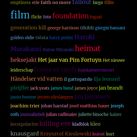
fallout
faith no more
emptiness
erie
fargo
fillm
film
foundation
flickr
foto
fugazi
generation kill
Ghibli
george harrison
giorgio bassani
Haruki
Gösta
golden oldie
harry potter
heimat
Murakami
Hayao Miyazaki
heksejakt
Het jaar van Pim Fortuyn
Het nieuwe
house of cards
leiderschap
huiskamerconcert
Händelser vid vatten
ilja leonard
il gattopardo
pfeijffer
jan brandt
jack yeats
james bond
james joyce
jim jarmusch
jason bourne
jeroen olyslaegers
joachim trier
johan harstad
josef matthias hauer
joseph
roth
journalistiek
julian radlmaier
juliette binoche
kaizer
killing eve
kleo
kerstgedachte
kladblok
knausgard
Krzysztof Kieslowski
kunst
kurt