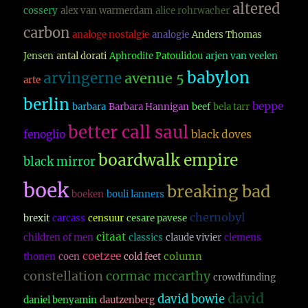
altered
cossery
alex van warmerdam
alice rohrwacher
carbon
analoge nostalgie
analogie
Anders Thomas
Jensen
antal dorati
Aphrodite Patoulidou
arjen van veelen
babylon
arvingerne
avenue 5
arte
berlin
beppe
barbara
Barbara Hannigan
beef
bela tarr
better call saul
fenoglio
black doves
boardwalk empire
black mirror
boek
breaking bad
boeken
bouli lanners
chernobyl
brexit
carcass
censuur
cesare pavese
citaat
children of men
classics
claude vivier
clemens
coetzee
column
thonen
coen
cold feet
constellation
cormac mccarthy
crowdfunding
david
david bowie
daniel benyamin
dautzenberg