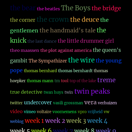
The Boys
the bear
the bridge
the beatles
the crown
the deuce
the
the corner
the
the handmaid's tale
gentlemen
knick
the little drummer girl
the last dance
the queen's
theo maassen
the plot against america
the wire
the young
gambit
The Sympathizer
pope
thomas bernhard
thomas bernhardt
thomas
treme
hoepker
thomas mann
tm
tool
top of the lake
twin peaks
true detective
twan huys
twin
vera
undercover
twitter
vasili grossman
verhuizen
video
vimeo
voltaire
voornemens
vpro
vrijheid
vw
week 1
week 2
week 3
week 4
weblog
week 5
week 6
week 7
week 8
week 9