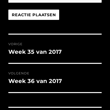
Bericht
VORIGE
navigatie
Week 35 van 2017
Vorig
bericht:
VOLGENDE
Week 36 van 2017
Volgend
bericht: