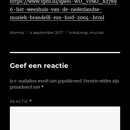
https://www.vpro.nl/speel~WO_VPRO_82789
6~het-weeshuis-van-de-nederlandse-
muziek-brandelli-ron-ford-2004~.html
Auteur
Geplaatst
Tags
Niemsz
4 september 2017
linkdump
,
muziek
op
Geef een reactie
Je e-mailadres wordt niet gepubliceerd.
Vereiste velden zijn
gemarkeerd met
*
REACTIE
*