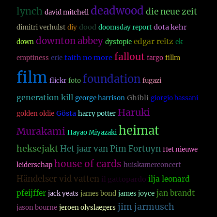
deadwood
lynch
die neue zeit
david mitchell
dood
dota kehr
dimitri verhulst
diy
doomsday report
downton abbey
edgar reitz
down
dystopie
ek
fallout
faith no more
emptiness
erie
fargo
fillm
film
foundation
flickr
foto
fugazi
generation kill
Ghibli
george harrison
giorgio bassani
Haruki
Gösta
golden oldie
harry potter
heimat
Murakami
Hayao Miyazaki
heksejakt
Het jaar van Pim Fortuyn
Het nieuwe
house of cards
leiderschap
huiskamerconcert
Händelser vid vatten
ilja leonard
il gattopardo
pfeijffer
jan brandt
jack yeats
james bond
james joyce
jim jarmusch
jason bourne
jeroen olyslaegers