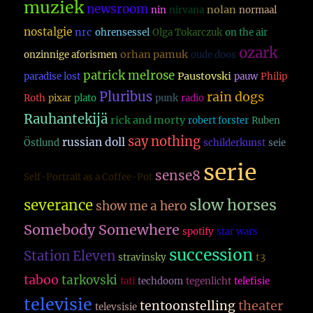
muziek
newsroom
nolan
nin
nirvana
normaal
nostalgie
nrc
ohrensessel
Olga Tokarczuk
on the air
ozark
orhan pamuk
onzinnige aforismen
oude doos
patrick melrose
Paustovski
paradise lost
pauw
Philip
Pluribus
rain dogs
Roth
pixar
plato
punk
radio
Rauhantekijä
rick and morty
robert forster
Ruben
say nothing
russian doll
Östlund
schilderkunst
seie
serie
sense8
Self-Portrait as a Coffee-Pot
slow horses
severance
show me a hero
Somebody Somewhere
spotify
star wars
succession
Station Eleven
t3
stravinsky
taboo
tarkovski
tati
techdoom
tegenlicht
telefisie
televisie
theater
tentoonstelling
televsisie