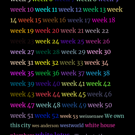
week 10
week 11
week 12
week 13
week
14
week 15
week 16
week 17
week 18
week 19
week 20
week 21
week 22
week 23
week 26
week 24
week 25
week 27
week 28
week 29
week 30
week 31
week 32
week 33
week 34
week 35
week 36
week 37
week 38
week 39
week 40
week 41
week 42
week 43
week 44
week 45
week 46
week 47
week 48
week 49
week 50
week 51
week 52
We own
week 53
weissensee
this city
white house
westworld
wes anderson