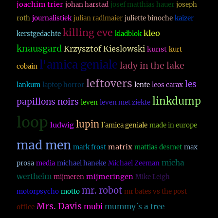
joachim trier
johan harstad
josef matthias hauer
joseph
roth
journalistiek
julian radlmaier
juliette binoche
kaizer
killing eve
kleo
kerstgedachte
kladblok
knausgard
Krzysztof Kieslowski
kunst
kurt
l'amica geniale
lady in the lake
cobain
leftovers
les
lankum
laptop horror
lente
leos carax
linkdump
papillons noirs
leven
leven met ziekte
loop
lupin
ludwig
l´amica geniale
made in europe
mad men
matrix
mark frost
mattias desmet
max
micha
prosa
media
michael haneke
Michael Zeeman
wertheim
mijmeringen
mijmeren
Mike Leigh
mr. robot
motorpsycho
motto
mr bates vs the post
Mrs. Davis
mubi
mummy´s a tree
office