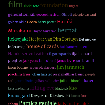
film
foundation
flickr
foto
fugazi
generation kill
Ghibli
george harrison
giorgio bassani
Haruki
Gösta
golden oldie
harry potter
heimat
Murakami
Hayao Miyazaki
heksejakt
Het jaar van Pim Fortuyn
Het nieuwe
house of cards
leiderschap
huiskamerconcert
Händelser vid vatten
ilja leonard
il gattopardo
pfeijffer
jan brandt
jack yeats
james bond
james joyce
jim jarmusch
jason bourne
jeroen olyslaegers
joachim trier
johan harstad
josef matthias hauer
joseph
roth
journalistiek
julian radlmaier
juliette binoche
kaizer
killing eve
kleo
kerstgedachte
kladblok
knausgard
Krzysztof Kieslowski
kunst
kurt
l'amica geniale
lady in the lake
cobain