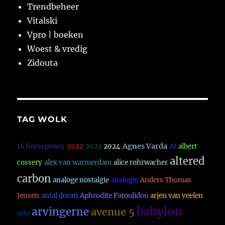
Trendbeheer
Vitalski
Vpro | boeken
Woest & vredig
Zidouta
TAG WOLK
Agnes Varda
16 horsepower
2022
2023
2024
AI
albert
altered
cossery
alex van warmerdam
alice rohrwacher
carbon
analoge nostalgie
analogie
Anders Thomas
Jensen
antal dorati
Aphrodite Patoulidou
arjen van veelen
babylon
arvingerne
avenue 5
arte