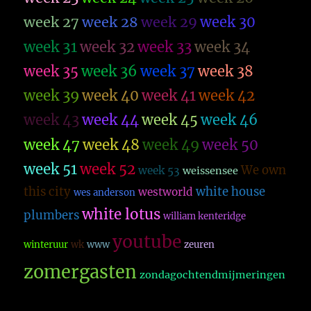
week 27
week 28
week 29
week 30
week 31
week 32
week 33
week 34
week 35
week 36
week 37
week 38
week 39
week 40
week 41
week 42
week 43
week 44
week 45
week 46
week 47
week 48
week 49
week 50
week 51
week 52
We own
week 53
weissensee
this city
white house
westworld
wes anderson
white lotus
plumbers
william kenteridge
youtube
winteruur
wk
www
zeuren
zomergasten
zondagochtendmijmeringen