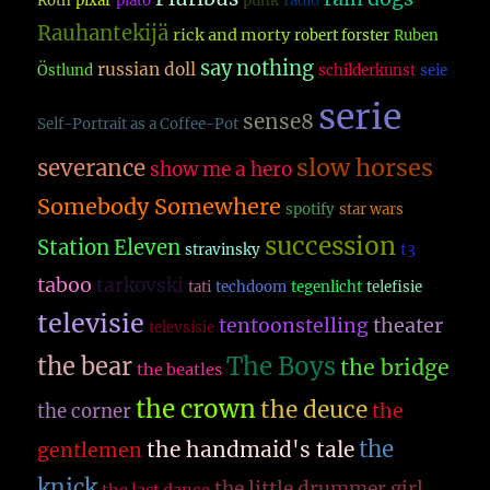
Roth
pixar
plato
punk
radio
Rauhantekijä
rick and morty
robert forster
Ruben
say nothing
russian doll
Östlund
schilderkunst
seie
serie
sense8
Self-Portrait as a Coffee-Pot
slow horses
severance
show me a hero
Somebody Somewhere
spotify
star wars
succession
Station Eleven
t3
stravinsky
taboo
tarkovski
tati
techdoom
tegenlicht
telefisie
televisie
theater
tentoonstelling
televsisie
The Boys
the bear
the bridge
the beatles
the crown
the deuce
the
the corner
the
the handmaid's tale
gentlemen
knick
the little drummer girl