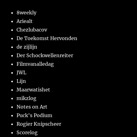
8weekly
Ariealt
Chezlubacov
De Toekomst Hervonden
de zijlijn
Der Schockwellenreiter
Filmvanalledag
JWL
Lijn
Maarwatishet
mikzlog
Notes on Art
Puck's Podium
Rogier Knipscheer
Scorelog