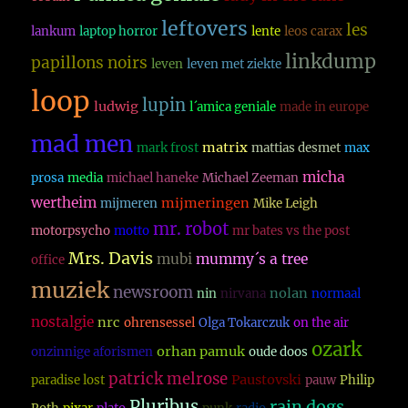
leftovers
les
lankum
laptop horror
lente
leos carax
linkdump
papillons noirs
leven
leven met ziekte
loop
lupin
ludwig
l´amica geniale
made in europe
mad men
matrix
mark frost
mattias desmet
max
micha
prosa
media
michael haneke
Michael Zeeman
wertheim
mijmeringen
mijmeren
Mike Leigh
mr. robot
motorpsycho
motto
mr bates vs the post
Mrs. Davis
mubi
mummy´s a tree
office
muziek
newsroom
nolan
nin
nirvana
normaal
nostalgie
nrc
ohrensessel
Olga Tokarczuk
on the air
ozark
orhan pamuk
onzinnige aforismen
oude doos
patrick melrose
Paustovski
paradise lost
pauw
Philip
Pluribus
rain dogs