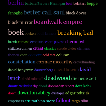
berlin
beppe
barbara
Barbara Hannigan
beef
bela tarr
better call saul
fenoglio
black doves
boardwalk empire
black mirror
boek
breaking bad
boeken
bouli lanners
chernobyl
brexit
carcass
censuur
cesare pavese
citaat
children of men
classics
claude vivier
clemens
coetzee
column
thonen
coen
cold feet
constellation
cormac mccarthy
crowdfunding
david
david bowie
daniel benyamin
dautzenberg
deadwood
lynch
die neue zeit
david mitchell
dood
dota kehr
dimitri verhulst
diy
doomsday report
downton abbey
edgar reitz
down
dystopie
ek
fallout
faith no more
emptiness
erie
fargo
fillm