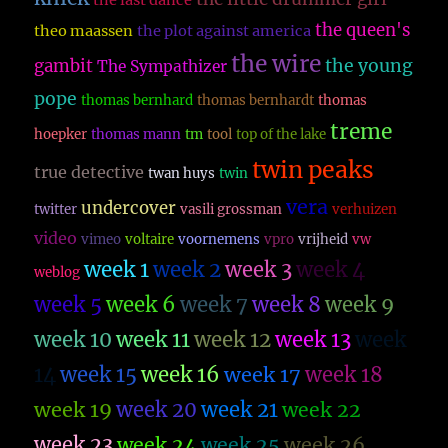
the last dance
the queen's
theo maassen
the plot against america
the wire
the young
gambit
The Sympathizer
pope
thomas bernhard
thomas bernhardt
thomas
treme
hoepker
thomas mann
tm
tool
top of the lake
twin peaks
true detective
twan huys
twin
vera
undercover
twitter
vasili grossman
verhuizen
video
vimeo
voltaire
voornemens
vpro
vrijheid
vw
week 1
week 2
week 3
week 4
weblog
week 5
week 6
week 7
week 8
week 9
week 10
week 11
week 12
week 13
week
14
week 15
week 16
week 17
week 18
week 19
week 20
week 21
week 22
week 23
week 26
week 24
week 25