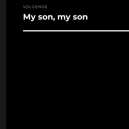
VOLGENDE
My son, my son
Volgend
bericht: