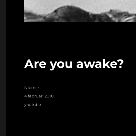
Are you awake?
Auteur
Niemsz
Geplaatst
4 februari 2010
op
Tags
youtube