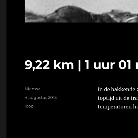
9,22 km | 1 uur 01
Auteur
Niemsz
In de bakkende z
Geplaatst
4 augustus 2013
toptijd uit de t
op
Tags
loop
temperaturen hee