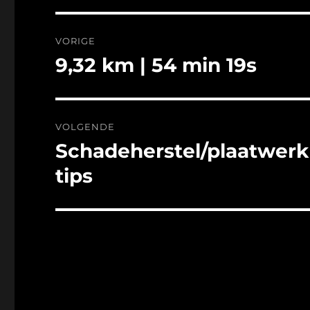
Bericht
VORIGE
navigatie
9,32 km | 54 min 19s
Vorig
bericht:
VOLGENDE
Schadeherstel/plaatwerk
Volgend
bericht:
tips