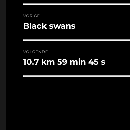
Bericht
VORIGE
navigatie
Black swans
Vorig
bericht:
VOLGENDE
10.7 km 59 min 45 s
Volgend
bericht: