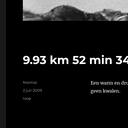
9.93 km 52 min 34
Auteur
Niemsz
Een warm en druk
Geplaatst
2 juli 2009
geen kwalen.
op
Tags
loop