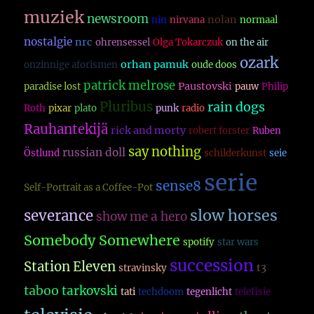
muziek
newsroom
nolan
nin
nirvana
normaal
nostalgie
nrc
ohrensessel
Olga Tokarczuk
on the air
ozark
orhan pamuk
onzinnige aforismen
oude doos
patrick melrose
Paustovski
paradise lost
pauw
Philip
Pluribus
rain dogs
Roth
pixar
plato
punk
radio
Rauhantekijä
rick and morty
robert forster
Ruben
say nothing
russian doll
Östlund
schilderkunst
seie
serie
sense8
Self-Portrait as a Coffee-Pot
slow horses
severance
show me a hero
Somebody Somewhere
spotify
star wars
succession
Station Eleven
t3
stravinsky
taboo
tarkovski
tati
techdoom
tegenlicht
telefisie