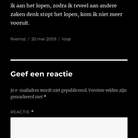
ik aan het lopen, zodra ik teveel aan andere
zaken denk stopt het lopen, kom ik niet meer
vooruit.
Auteur
Geplaatst
Tags
Niemsz
20 mei 2009
loop
op
Geef een reactie
Je e-mailadres wordt niet gepubliceerd.
Vereiste velden zijn
gemarkeerd met
*
REACTIE
*