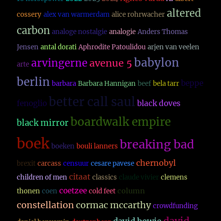
altered
cossery
alex van warmerdam
alice rohrwacher
carbon
analoge nostalgie
analogie
Anders Thomas
Jensen
antal dorati
Aphrodite Patoulidou
arjen van veelen
babylon
arvingerne
avenue 5
arte
berlin
beppe
barbara
Barbara Hannigan
beef
bela tarr
better call saul
fenoglio
black doves
boardwalk empire
black mirror
boek
breaking bad
boeken
bouli lanners
chernobyl
brexit
carcass
censuur
cesare pavese
citaat
children of men
classics
claude vivier
clemens
coetzee
column
thonen
coen
cold feet
constellation
cormac mccarthy
crowdfunding