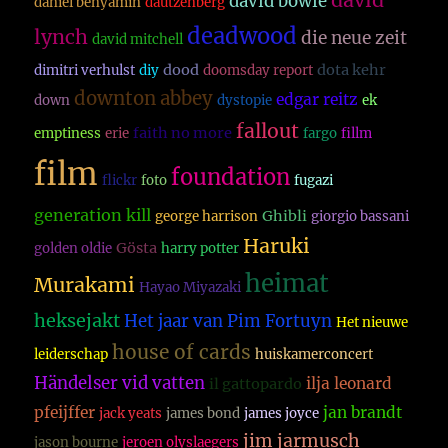
david
david bowie
daniel benyamin
dautzenberg
deadwood
lynch
die neue zeit
david mitchell
dood
dota kehr
dimitri verhulst
diy
doomsday report
downton abbey
edgar reitz
down
dystopie
ek
fallout
faith no more
emptiness
erie
fargo
fillm
film
foundation
flickr
foto
fugazi
generation kill
Ghibli
george harrison
giorgio bassani
Haruki
Gösta
golden oldie
harry potter
heimat
Murakami
Hayao Miyazaki
heksejakt
Het jaar van Pim Fortuyn
Het nieuwe
house of cards
leiderschap
huiskamerconcert
Händelser vid vatten
ilja leonard
il gattopardo
pfeijffer
jan brandt
jack yeats
james bond
james joyce
jim jarmusch
jason bourne
jeroen olyslaegers