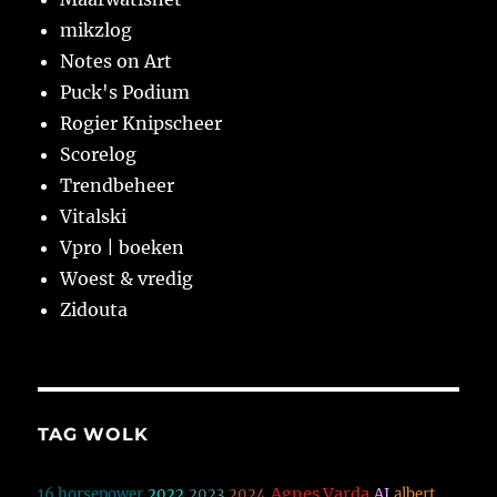
mikzlog
Notes on Art
Puck's Podium
Rogier Knipscheer
Scorelog
Trendbeheer
Vitalski
Vpro | boeken
Woest & vredig
Zidouta
TAG WOLK
Agnes Varda
16 horsepower
2022
2023
2024
AI
albert