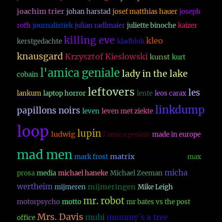
joachim trier
johan harstad
josef matthias hauer
joseph
roth
journalistiek
julian radlmaier
juliette binoche
kaizer
killing eve
kleo
kerstgedachte
kladblok
knausgard
Krzysztof Kieslowski
kunst
kurt
l'amica geniale
lady in the lake
cobain
leftovers
les
lankum
laptop horror
lente
leos carax
linkdump
papillons noirs
leven
leven met ziekte
loop
lupin
ludwig
l´amica geniale
made in europe
mad men
matrix
mark frost
mattias desmet
max
micha
prosa
media
michael haneke
Michael Zeeman
wertheim
mijmeringen
mijmeren
Mike Leigh
mr. robot
motorpsycho
motto
mr bates vs the post
Mrs. Davis
mubi
mummy´s a tree
office