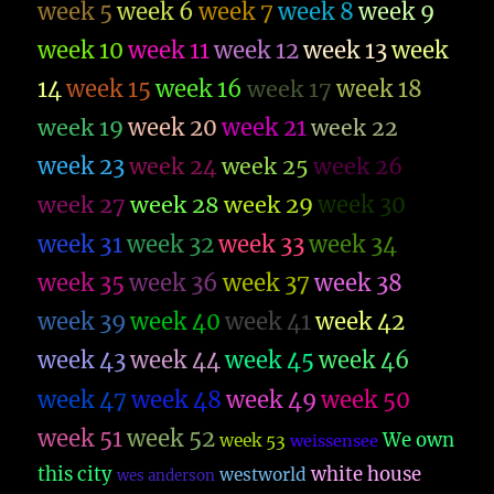
week 5
week 6
week 7
week 8
week 9
week 10
week 11
week 12
week 13
week
14
week 15
week 16
week 17
week 18
week 19
week 20
week 21
week 22
week 23
week 26
week 24
week 25
week 27
week 28
week 29
week 30
week 31
week 32
week 33
week 34
week 35
week 36
week 37
week 38
week 39
week 40
week 41
week 42
week 43
week 44
week 45
week 46
week 47
week 48
week 49
week 50
week 51
week 52
We own
week 53
weissensee
this city
white house
westworld
wes anderson