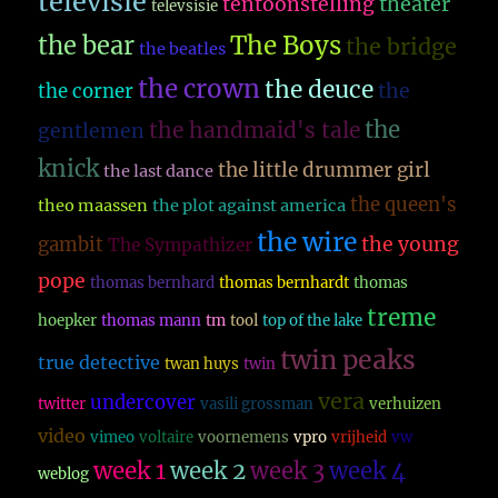
televisie
theater
tentoonstelling
televsisie
The Boys
the bear
the bridge
the beatles
the crown
the deuce
the
the corner
the
the handmaid's tale
gentlemen
knick
the little drummer girl
the last dance
the queen's
theo maassen
the plot against america
the wire
the young
gambit
The Sympathizer
pope
thomas bernhard
thomas bernhardt
thomas
treme
hoepker
thomas mann
tm
tool
top of the lake
twin peaks
true detective
twan huys
twin
vera
undercover
twitter
vasili grossman
verhuizen
video
vimeo
voltaire
voornemens
vpro
vrijheid
vw
week 1
week 2
week 3
week 4
weblog