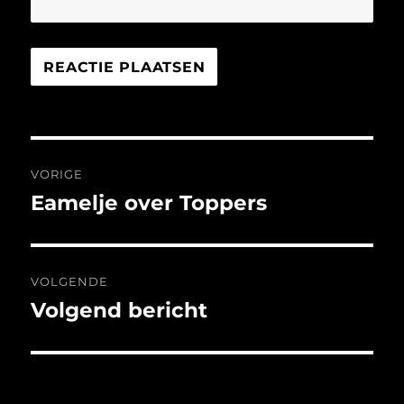
Bericht
VORIGE
navigatie
Eamelje over Toppers
Vorig
bericht:
VOLGENDE
Volgend bericht
Volgend
bericht: