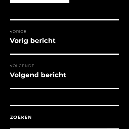
Bericht
VORIGE
navigatie
Vorig bericht
Vorig
bericht:
VOLGENDE
Volgend bericht
Volgend
bericht:
ZOEKEN