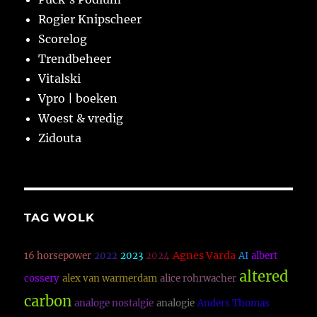
Rogier Knipscheer
Scorelog
Trendbeheer
Vitalski
Vpro | boeken
Woest & vredig
Zidouta
TAG WOLK
Agnes Varda
16 horsepower
2022
2023
2024
AI
albert
altered
cossery
alex van warmerdam
alice rohrwacher
carbon
analoge nostalgie
analogie
Anders Thomas