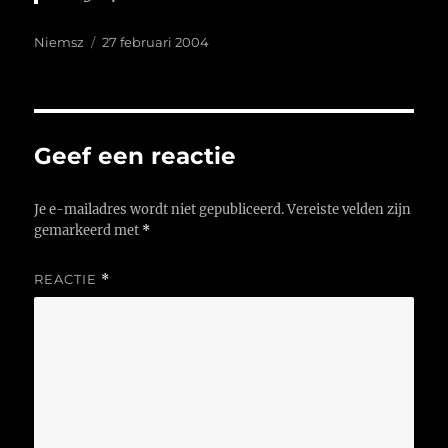
Auteur
Geplaatst
Niemsz
27 februari 2004
op
Geef een reactie
Je e-mailadres wordt niet gepubliceerd.
Vereiste velden zijn
gemarkeerd met
*
REACTIE
*