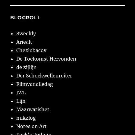
BLOGROLL
8weekly
Ariealt
Chezlubacov
De Toekomst Hervonden
de zijlijn
Der Schockwellenreiter
Filmvanalledag
JWL
Lijn
Maarwatishet
mikzlog
Notes on Art
Puck's Podium