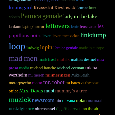
knausgard
Krzysztof Kieslowski
kunst
kurt
l'amica geniale
lady in the lake
cobain
leftovers
les
lankum
laptop horror
lente
leos carax
linkdump
papillons noirs
leven
leven met ziekte
loop
lupin
ludwig
l´amica geniale
made in europe
mad men
matrix
mark frost
mattias desmet
max
micha
prosa
media
michael haneke
Michael Zeeman
wertheim
mijmeringen
mijmeren
Mike Leigh
mr. robot
motorpsycho
motto
mr bates vs the post
Mrs. Davis
mubi
mummy´s a tree
office
muziek
newsroom
nolan
nin
nirvana
normaal
nostalgie
nrc
ohrensessel
Olga Tokarczuk
on the air