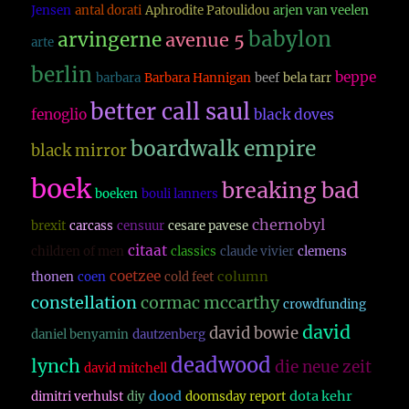
Jensen
antal dorati
Aphrodite Patoulidou
arjen van veelen
babylon
arvingerne
avenue 5
arte
berlin
beppe
barbara
Barbara Hannigan
beef
bela tarr
better call saul
fenoglio
black doves
boardwalk empire
black mirror
boek
breaking bad
boeken
bouli lanners
chernobyl
brexit
carcass
censuur
cesare pavese
citaat
children of men
classics
claude vivier
clemens
coetzee
column
thonen
coen
cold feet
constellation
cormac mccarthy
crowdfunding
david
david bowie
daniel benyamin
dautzenberg
deadwood
lynch
die neue zeit
david mitchell
dood
dota kehr
dimitri verhulst
diy
doomsday report