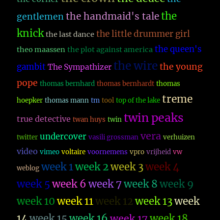
the
the handmaid's tale
gentlemen
knick
the little drummer girl
the last dance
the queen's
theo maassen
the plot against america
the wire
the young
gambit
The Sympathizer
pope
thomas bernhard
thomas bernhardt
thomas
treme
hoepker
thomas mann
tm
tool
top of the lake
twin peaks
true detective
twan huys
twin
vera
undercover
twitter
vasili grossman
verhuizen
video
vimeo
voltaire
voornemens
vpro
vrijheid
vw
week 1
week 2
week 3
week 4
weblog
week 5
week 6
week 7
week 8
week 9
week 10
week 11
week 12
week 13
week
14
week 15
week 16
week 17
week 18