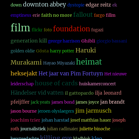
downton abbey
edgar reitz
down
dystopie
ek
fallout
faith no more
emptiness
erie
fargo
fillm
film
foundation
flickr
foto
fugazi
generation kill
Ghibli
george harrison
giorgio bassani
Haruki
Gösta
golden oldie
harry potter
heimat
Murakami
Hayao Miyazaki
heksejakt
Het jaar van Pim Fortuyn
Het nieuwe
house of cards
leiderschap
huiskamerconcert
Händelser vid vatten
ilja leonard
il gattopardo
pfeijffer
jan brandt
jack yeats
james bond
james joyce
jim jarmusch
jason bourne
jeroen olyslaegers
joachim trier
johan harstad
josef matthias hauer
joseph
roth
journalistiek
julian radlmaier
juliette binoche
kaizer
killing eve
kleo
kerstgedachte
kladblok