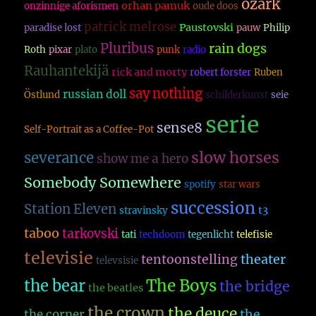
ozark
orhan pamuk
onzinnige aforismen
oude doos
patrick melrose
Paustovski
paradise lost
pauw
Philip
Pluribus
rain dogs
Roth
pixar
plato
punk
radio
Rauhantekijä
rick and morty
robert forster
Ruben
say nothing
russian doll
Östlund
schilderkunst
seie
serie
sense8
Self-Portrait as a Coffee-Pot
slow horses
severance
show me a hero
Somebody Somewhere
spotify
star wars
succession
Station Eleven
t3
stravinsky
taboo
tarkovski
tati
techdoom
tegenlicht
telefisie
televisie
theater
tentoonstelling
televsisie
The Boys
the bear
the bridge
the beatles
the crown
the deuce
the
the corner