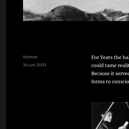
Auteur
Niemsz
For Yeats the hal
Geplaatst
24 juni 2003
could tame reali
op
Because it serve
forms to consci