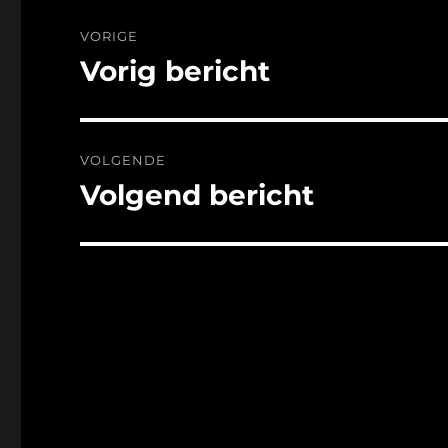
Bericht
VORIGE
navigatie
Vorig bericht
Vorig
bericht:
VOLGENDE
Volgend bericht
Volgend
bericht: