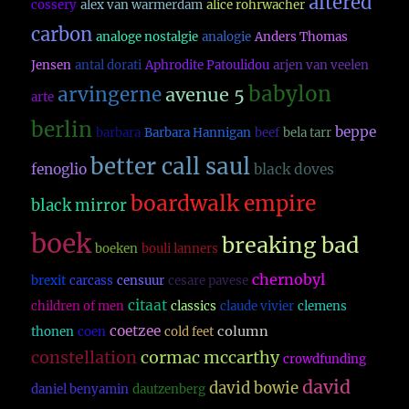
altered
cossery
alex van warmerdam
alice rohrwacher
carbon
analoge nostalgie
analogie
Anders Thomas
Jensen
antal dorati
Aphrodite Patoulidou
arjen van veelen
babylon
arvingerne
avenue 5
arte
berlin
beppe
barbara
Barbara Hannigan
beef
bela tarr
better call saul
fenoglio
black doves
boardwalk empire
black mirror
boek
breaking bad
boeken
bouli lanners
chernobyl
brexit
carcass
censuur
cesare pavese
citaat
children of men
classics
claude vivier
clemens
coetzee
column
thonen
coen
cold feet
constellation
cormac mccarthy
crowdfunding
david
david bowie
daniel benyamin
dautzenberg