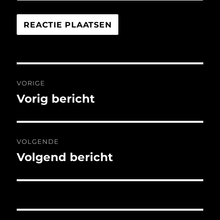
Bericht
VORIGE
navigatie
Vorig bericht
Vorig
bericht:
VOLGENDE
Volgend bericht
Volgend
bericht: