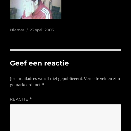
Auteur
Geplaatst
Niemsz
23 april 2003
op
Geef een reactie
Je e-mailadres wordt niet gepubliceerd.
Vereiste velden zijn
gemarkeerd met
*
REACTIE
*