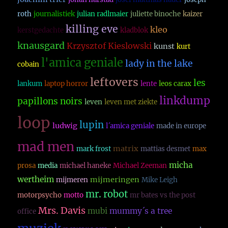
roth
journalistiek
julian radlmaier
juliette binoche
kaizer
killing eve
kleo
kerstgedachte
kladblok
knausgard
Krzysztof Kieslowski
kunst
kurt
l'amica geniale
lady in the lake
cobain
leftovers
les
lankum
laptop horror
lente
leos carax
linkdump
papillons noirs
leven
leven met ziekte
loop
lupin
ludwig
l´amica geniale
made in europe
mad men
matrix
mark frost
mattias desmet
max
micha
prosa
media
michael haneke
Michael Zeeman
wertheim
mijmeringen
mijmeren
Mike Leigh
mr. robot
motorpsycho
motto
mr bates vs the post
Mrs. Davis
mubi
mummy´s a tree
office