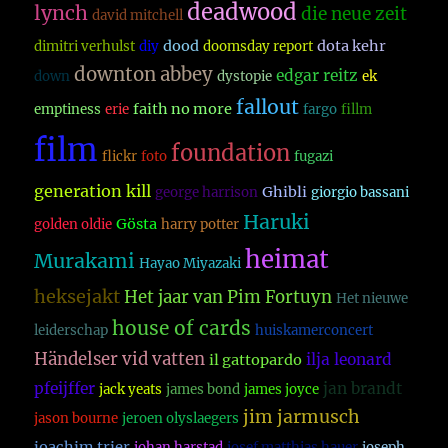
deadwood
lynch
die neue zeit
david mitchell
dood
dota kehr
dimitri verhulst
diy
doomsday report
downton abbey
edgar reitz
down
dystopie
ek
fallout
faith no more
emptiness
erie
fargo
fillm
film
foundation
flickr
foto
fugazi
generation kill
Ghibli
george harrison
giorgio bassani
Haruki
Gösta
golden oldie
harry potter
heimat
Murakami
Hayao Miyazaki
heksejakt
Het jaar van Pim Fortuyn
Het nieuwe
house of cards
leiderschap
huiskamerconcert
Händelser vid vatten
ilja leonard
il gattopardo
pfeijffer
jan brandt
jack yeats
james bond
james joyce
jim jarmusch
jason bourne
jeroen olyslaegers
joachim trier
johan harstad
josef matthias hauer
joseph