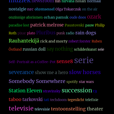
muziek
newsroom
nolan
nin
nirvana
normaal
nostalgie
nrc
ohrensessel
Olga Tokarczuk
on the air
ozark
orhan pamuk
onzinnige aforismen
oude doos
patrick melrose
Paustovski
paradise lost
pauw
Philip
Pluribus
rain dogs
Roth
pixar
plato
punk
radio
Rauhantekijä
rick and morty
robert forster
Ruben
say nothing
russian doll
Östlund
schilderkunst
seie
serie
sense8
Self-Portrait as a Coffee-Pot
slow horses
severance
show me a hero
Somebody Somewhere
spotify
star wars
succession
Station Eleven
t3
stravinsky
taboo
tarkovski
tati
techdoom
tegenlicht
telefisie
televisie
theater
tentoonstelling
televsisie