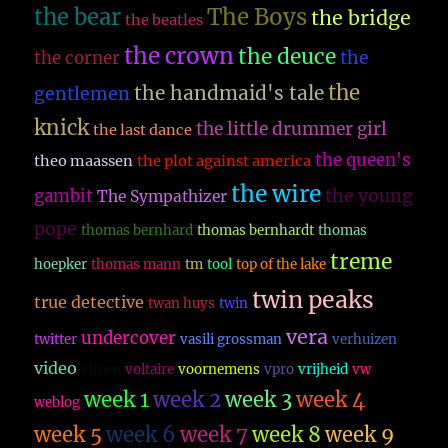
The Boys
the bear
the bridge
the beatles
the crown
the deuce
the
the corner
the
the handmaid's tale
gentlemen
knick
the little drummer girl
the last dance
the queen's
theo maassen
the plot against america
the wire
the young
gambit
The Sympathizer
pope
thomas bernhard
thomas bernhardt
thomas
treme
hoepker
thomas mann
tm
tool
top of the lake
twin peaks
true detective
twan huys
twin
vera
undercover
twitter
vasili grossman
verhuizen
video
vimeo
voltaire
voornemens
vpro
vrijheid
vw
week 1
week 2
week 3
week 4
weblog
week 5
week 6
week 7
week 8
week 9