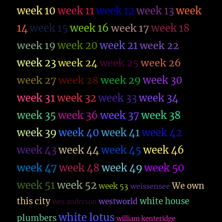
week 10
week 11
week 12
week 13
week
14
week 15
week 16
week 17
week 18
week 19
week 20
week 21
week 22
week 23
week 26
week 24
week 25
week 27
week 28
week 29
week 30
week 31
week 32
week 33
week 34
week 35
week 36
week 37
week 38
week 39
week 40
week 41
week 42
week 43
week 44
week 45
week 46
week 47
week 48
week 49
week 50
week 51
week 52
We own
week 53
weissensee
this city
white house
westworld
wes anderson
white lotus
plumbers
william kenteridge