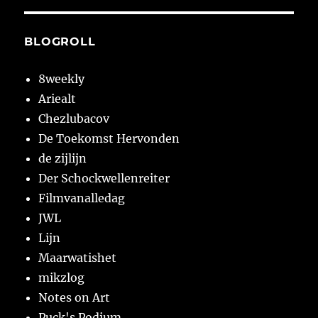
BLOGROLL
8weekly
Ariealt
Chezlubacov
De Toekomst Hervonden
de zijlijn
Der Schockwellenreiter
Filmvanalledag
JWL
Lijn
Maarwatishet
mikzlog
Notes on Art
Puck's Podium