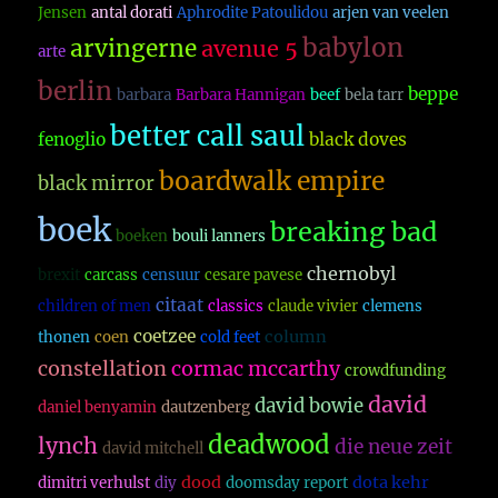
Jensen
antal dorati
Aphrodite Patoulidou
arjen van veelen
babylon
arvingerne
avenue 5
arte
berlin
beppe
barbara
Barbara Hannigan
beef
bela tarr
better call saul
fenoglio
black doves
boardwalk empire
black mirror
boek
breaking bad
boeken
bouli lanners
chernobyl
brexit
carcass
censuur
cesare pavese
citaat
children of men
classics
claude vivier
clemens
coetzee
column
thonen
coen
cold feet
constellation
cormac mccarthy
crowdfunding
david
david bowie
daniel benyamin
dautzenberg
deadwood
lynch
die neue zeit
david mitchell
dood
dota kehr
dimitri verhulst
diy
doomsday report