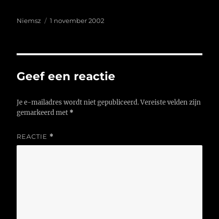
Auteur
Geplaatst
Niemsz
1 november 2002
op
Geef een reactie
Je e-mailadres wordt niet gepubliceerd.
Vereiste velden zijn
gemarkeerd met
*
REACTIE
*