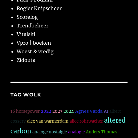
Rogier Knipscheer
Scorelog
Trendbeheer
Vitalski
Vpro | boeken
Woest & vredig
Zidouta
TAG WOLK
Agnes Varda
16 horsepower
2022
2023
2024
AI
albert
altered
cossery
alex van warmerdam
alice rohrwacher
carbon
analoge nostalgie
analogie
Anders Thomas