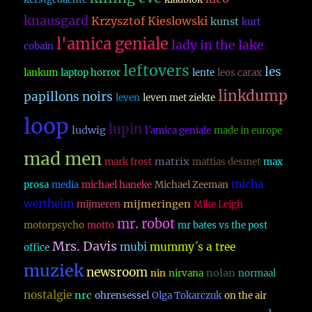
knausgard
Krzysztof Kieslowski
kunst
kurt
l'amica geniale
lady in the lake
cobain
leftovers
les
lankum
laptop horror
lente
leos carax
linkdump
papillons noirs
leven
leven met ziekte
loop
lupin
ludwig
l´amica geniale
made in europe
mad men
matrix
mark frost
mattias desmet
max
micha
prosa
media
michael haneke
Michael Zeeman
wertheim
mijmeringen
mijmeren
Mike Leigh
mr. robot
motorpsycho
motto
mr bates vs the post
Mrs. Davis
mubi
mummy´s a tree
office
muziek
newsroom
nolan
nin
nirvana
normaal
nostalgie
nrc
ohrensessel
Olga Tokarczuk
on the air