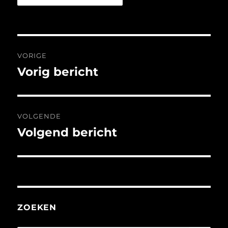
Bericht
VORIGE
navigatie
Vorig bericht
Vorig
bericht:
VOLGENDE
Volgend bericht
Volgend
bericht:
ZOEKEN