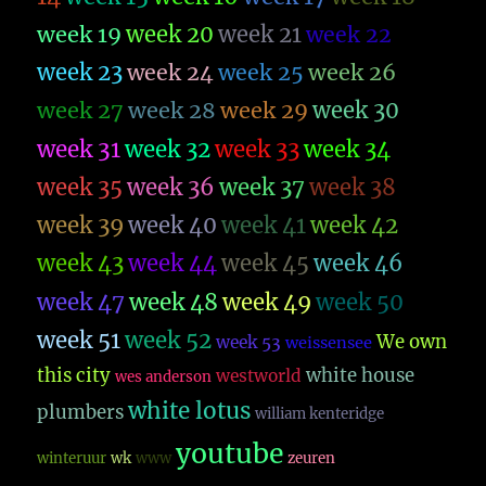
week 19
week 20
week 21
week 22
week 23
week 26
week 24
week 25
week 27
week 28
week 29
week 30
week 31
week 32
week 33
week 34
week 35
week 36
week 37
week 38
week 39
week 40
week 41
week 42
week 43
week 44
week 45
week 46
week 47
week 48
week 49
week 50
week 51
week 52
We own
week 53
weissensee
this city
white house
westworld
wes anderson
white lotus
plumbers
william kenteridge
youtube
winteruur
wk
www
zeuren