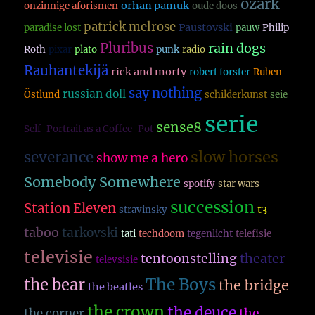
ozark
orhan pamuk
onzinnige aforismen
oude doos
patrick melrose
Paustovski
paradise lost
pauw
Philip
Pluribus
rain dogs
Roth
pixar
plato
punk
radio
Rauhantekijä
rick and morty
robert forster
Ruben
say nothing
russian doll
Östlund
schilderkunst
seie
serie
sense8
Self-Portrait as a Coffee-Pot
slow horses
severance
show me a hero
Somebody Somewhere
spotify
star wars
succession
Station Eleven
t3
stravinsky
taboo
tarkovski
tati
techdoom
tegenlicht
telefisie
televisie
theater
tentoonstelling
televsisie
The Boys
the bear
the bridge
the beatles
the crown
the deuce
the
the corner