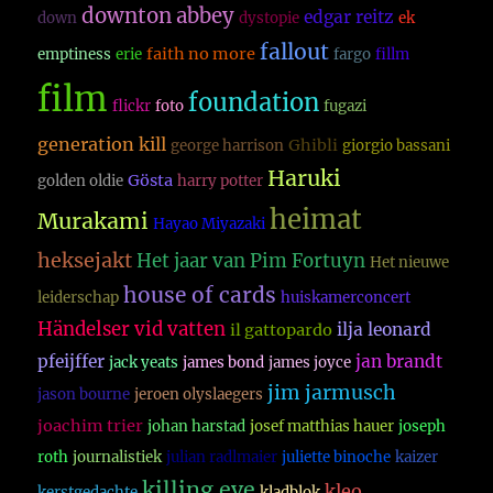
downton abbey
edgar reitz
down
dystopie
ek
fallout
faith no more
emptiness
erie
fargo
fillm
film
foundation
flickr
foto
fugazi
generation kill
Ghibli
george harrison
giorgio bassani
Haruki
Gösta
golden oldie
harry potter
heimat
Murakami
Hayao Miyazaki
heksejakt
Het jaar van Pim Fortuyn
Het nieuwe
house of cards
leiderschap
huiskamerconcert
Händelser vid vatten
ilja leonard
il gattopardo
pfeijffer
jan brandt
jack yeats
james bond
james joyce
jim jarmusch
jason bourne
jeroen olyslaegers
joachim trier
johan harstad
josef matthias hauer
joseph
roth
journalistiek
julian radlmaier
juliette binoche
kaizer
killing eve
kleo
kerstgedachte
kladblok