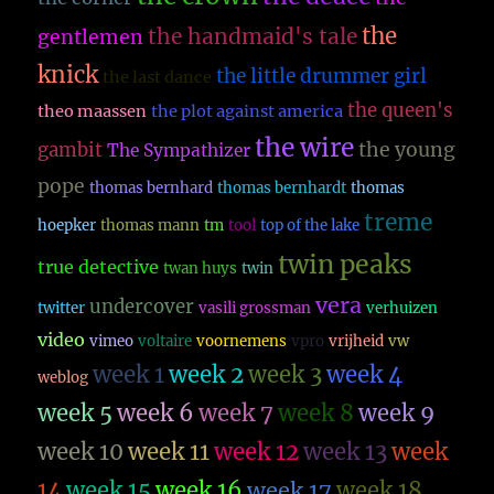
the
the handmaid's tale
gentlemen
knick
the little drummer girl
the last dance
the queen's
theo maassen
the plot against america
the wire
the young
gambit
The Sympathizer
pope
thomas bernhard
thomas bernhardt
thomas
treme
hoepker
thomas mann
tm
tool
top of the lake
twin peaks
true detective
twan huys
twin
vera
undercover
twitter
vasili grossman
verhuizen
video
vimeo
voltaire
voornemens
vpro
vrijheid
vw
week 1
week 2
week 3
week 4
weblog
week 5
week 6
week 7
week 8
week 9
week 10
week 11
week 12
week 13
week
14
week 15
week 16
week 17
week 18