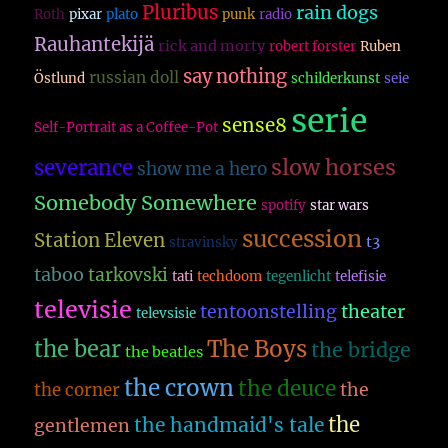
Pluribus
rain dogs
Roth
pixar
plato
punk
radio
Rauhantekijä
rick and morty
robert forster
Ruben
say nothing
russian doll
Östlund
schilderkunst
seie
serie
sense8
Self-Portrait as a Coffee-Pot
slow horses
severance
show me a hero
Somebody Somewhere
spotify
star wars
succession
Station Eleven
t3
stravinsky
taboo
tarkovski
tati
techdoom
tegenlicht
telefisie
televisie
theater
tentoonstelling
televsisie
The Boys
the bear
the bridge
the beatles
the crown
the deuce
the
the corner
the
the handmaid's tale
gentlemen