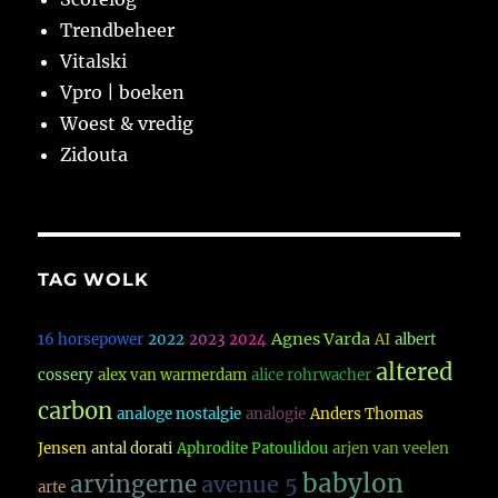
Trendbeheer
Vitalski
Vpro | boeken
Woest & vredig
Zidouta
TAG WOLK
Agnes Varda
16 horsepower
2022
2023
2024
AI
albert
altered
cossery
alex van warmerdam
alice rohrwacher
carbon
analoge nostalgie
analogie
Anders Thomas
Jensen
antal dorati
Aphrodite Patoulidou
arjen van veelen
babylon
arvingerne
avenue 5
arte