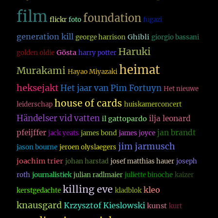
film
foundation
flickr
foto
fugazi
generation kill
Ghibli
george harrison
giorgio bassani
Haruki
Gösta
golden oldie
harry potter
heimat
Murakami
Hayao Miyazaki
heksejakt
Het jaar van Pim Fortuyn
Het nieuwe
house of cards
leiderschap
huiskamerconcert
Händelser vid vatten
ilja leonard
il gattopardo
pfeijffer
jan brandt
jack yeats
james bond
james joyce
jim jarmusch
jason bourne
jeroen olyslaegers
joachim trier
johan harstad
josef matthias hauer
joseph
roth
journalistiek
julian radlmaier
juliette binoche
kaizer
killing eve
kleo
kerstgedachte
kladblok
knausgard
Krzysztof Kieslowski
kunst
kurt