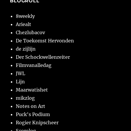
BLOGROLL
8weekly
Ariealt
Chezlubacov
De Toekomst Hervonden
de zijlijn
Der Schockwellenreiter
Filmvanalledag
JWL
Lijn
Maarwatishet
mikzlog
Notes on Art
Puck's Podium
Rogier Knipscheer
Scorelog