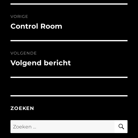
Bericht
VORIGE
navigatie
Control Room
Vorig
bericht:
VOLGENDE
Volgend bericht
Volgend
bericht:
ZOEKEN
ZO
Zoeken
naar: