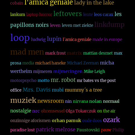
l'amica geniale
lady in the lake
cobain
leftovers
les
lankum
laptop horror
lente
leos carax
linkdump
papillons noirs
leven
leven met ziekte
loop
lupin
ludwig
l´amica geniale
made in europe
mad men
matrix
mark frost
mattias desmet
max
micha
prosa
media
michael haneke
Michael Zeeman
wertheim
mijmeringen
mijmeren
Mike Leigh
mr. robot
motorpsycho
motto
mr bates vs the post
Mrs. Davis
mubi
mummy´s a tree
office
muziek
newsroom
nolan
nin
nirvana
normaal
nostalgie
nrc
ohrensessel
Olga Tokarczuk
on the air
ozark
orhan pamuk
onzinnige aforismen
oude doos
patrick melrose
Paustovski
paradise lost
pauw
Philip