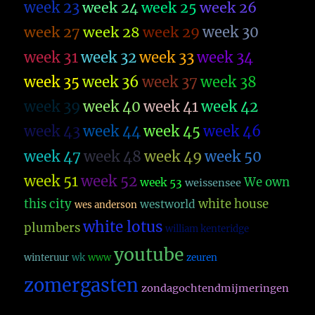
week 23
week 26
week 24
week 25
week 27
week 28
week 29
week 30
week 31
week 32
week 33
week 34
week 35
week 36
week 37
week 38
week 39
week 40
week 41
week 42
week 43
week 44
week 45
week 46
week 47
week 48
week 49
week 50
week 51
week 52
We own
week 53
weissensee
this city
white house
westworld
wes anderson
white lotus
plumbers
william kenteridge
youtube
winteruur
wk
www
zeuren
zomergasten
zondagochtendmijmeringen