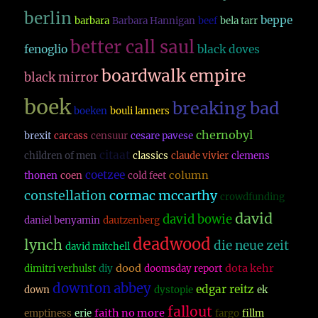
berlin
beppe
barbara
Barbara Hannigan
beef
bela tarr
better call saul
fenoglio
black doves
boardwalk empire
black mirror
boek
breaking bad
boeken
bouli lanners
chernobyl
brexit
carcass
censuur
cesare pavese
citaat
children of men
classics
claude vivier
clemens
coetzee
column
thonen
coen
cold feet
constellation
cormac mccarthy
crowdfunding
david
david bowie
daniel benyamin
dautzenberg
deadwood
lynch
die neue zeit
david mitchell
dood
dota kehr
dimitri verhulst
diy
doomsday report
downton abbey
edgar reitz
down
dystopie
ek
fallout
faith no more
emptiness
erie
fargo
fillm