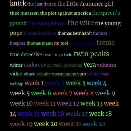
knick
the little drummer girl
the last dance
the queen's
theo maassen
the plot against america
the wire
the young
gambit
The Sympathizer
pope
thomas bernhard
thomas bernhardt
thomas
treme
hoepker
thomas mann
tm
tool
top of the lake
twin peaks
true detective
twan huys
twin
vera
undercover
twitter
vasili grossman
verhuizen
video
vimeo
voltaire
voornemens
vpro
vrijheid
vw
week 1
week 2
week 3
week 4
weblog
week 5
week 6
week 7
week 8
week 9
week 10
week 11
week 12
week 13
week
14
week 15
week 16
week 17
week 18
week 19
week 20
week 21
week 22