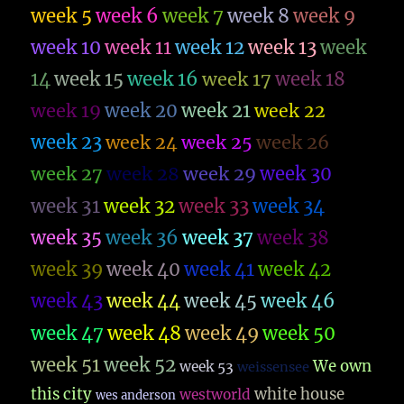
week 5
week 6
week 7
week 8
week 9
week 10
week 11
week 12
week 13
week
14
week 15
week 16
week 17
week 18
week 19
week 20
week 21
week 22
week 23
week 26
week 24
week 25
week 27
week 28
week 29
week 30
week 31
week 32
week 33
week 34
week 35
week 36
week 37
week 38
week 39
week 40
week 41
week 42
week 43
week 44
week 45
week 46
week 47
week 48
week 49
week 50
week 51
week 52
We own
week 53
weissensee
this city
white house
westworld
wes anderson