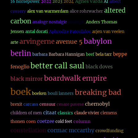
Agnes Varda
16 horsepower
2022
2023
2024
AI
albert
altered
cossery
alex van warmerdam
alice rohrwacher
carbon
analoge nostalgie
analogie
Anders Thomas
Jensen
antal dorati
Aphrodite Patoulidou
arjen van veelen
babylon
arvingerne
avenue 5
arte
berlin
beppe
barbara
Barbara Hannigan
beef
bela tarr
better call saul
fenoglio
black doves
boardwalk empire
black mirror
boek
breaking bad
boeken
bouli lanners
chernobyl
brexit
carcass
censuur
cesare pavese
citaat
children of men
classics
claude vivier
clemens
coetzee
column
thonen
coen
cold feet
constellation
cormac mccarthy
crowdfunding