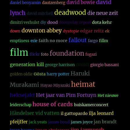
david
david bowie
daniel benyamin
dautzenberg
deadwood
lynch
die neue zeit
david mitchell
dood
dota kehr
dimitri verhulst
diy
doomsday report
downton abbey
edgar reitz
down
dystopie
ek
fallout
faith no more
emptiness
erie
fargo
fillm
film
foundation
flickr
foto
fugazi
generation kill
Ghibli
george harrison
giorgio bassani
Haruki
Gösta
golden oldie
harry potter
heimat
Murakami
Hayao Miyazaki
heksejakt
Het jaar van Pim Fortuyn
Het nieuwe
house of cards
leiderschap
huiskamerconcert
Händelser vid vatten
ilja leonard
il gattopardo
pfeijffer
jan brandt
jack yeats
james bond
james joyce