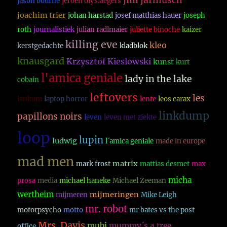
jim jarmusch
jason bourne
jeroen olyslaegers
joachim trier
johan harstad
josef matthias hauer
joseph
roth
journalistiek
julian radlmaier
juliette binoche
kaizer
killing eve
kleo
kerstgedachte
kladblok
knausgard
Krzysztof Kieslowski
kunst
kurt
l'amica geniale
lady in the lake
cobain
leftovers
les
lankum
laptop horror
lente
leos carax
linkdump
papillons noirs
leven
leven met ziekte
loop
lupin
ludwig
l´amica geniale
made in europe
mad men
matrix
mark frost
mattias desmet
max
micha
prosa
media
michael haneke
Michael Zeeman
wertheim
mijmeringen
mijmeren
Mike Leigh
mr. robot
motorpsycho
motto
mr bates vs the post
Mrs. Davis
mubi
mummy´s a tree
office