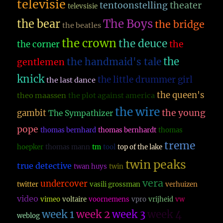
televisie
theater
tentoonstelling
televsisie
The Boys
the bear
the bridge
the beatles
the crown
the deuce
the
the corner
the
the handmaid's tale
gentlemen
knick
the little drummer girl
the last dance
the queen's
theo maassen
the plot against america
the wire
the young
gambit
The Sympathizer
pope
thomas bernhard
thomas bernhardt
thomas
treme
hoepker
thomas mann
tm
tool
top of the lake
twin peaks
true detective
twan huys
twin
vera
undercover
twitter
vasili grossman
verhuizen
video
vimeo
voltaire
voornemens
vpro
vrijheid
vw
week 1
week 2
week 3
week 4
weblog