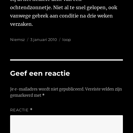
ochtendzonnetje. Niet al te snel gelopen, ook
vanwege gebrek aan conditie na drie weken
verzaken.
Auteur
Geplaatst
Tags
Niemsz
3 januari 2010
loop
op
Geef een reactie
Je e-mailadres wordt niet gepubliceerd.
Vereiste velden zijn
gemarkeerd met
*
REACTIE
*