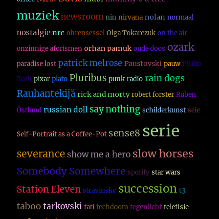
muziek
newsroom
nolan
nin
nirvana
normaal
nostalgie
nrc
ohrensessel
Olga Tokarczuk
on the air
ozark
orhan pamuk
onzinnige aforismen
oude doos
patrick melrose
Paustovski
paradise lost
pauw
Philip
Pluribus
rain dogs
Roth
pixar
plato
punk
radio
Rauhantekijä
rick and morty
robert forster
Ruben
say nothing
russian doll
Östlund
schilderkunst
seie
serie
sense8
Self-Portrait as a Coffee-Pot
slow horses
severance
show me a hero
Somebody Somewhere
spotify
star wars
succession
Station Eleven
t3
stravinsky
taboo
tarkovski
tati
techdoom
tegenlicht
telefisie