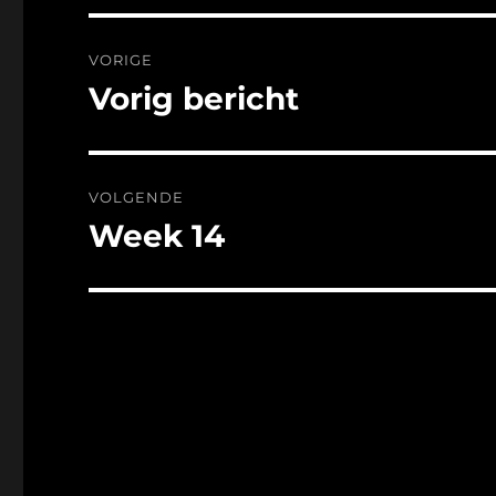
Bericht
VORIGE
navigatie
Vorig bericht
Vorig
bericht:
VOLGENDE
Week 14
Volgend
bericht: