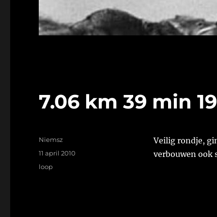
7.06 km 39 min 19
Auteur
Niemsz
Veilig rondje, g
Geplaatst
11 april 2010
verbouwen ook 
op
Tags
loop