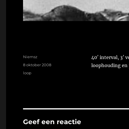
Auteur
Niemsz
40′ interval, 3′ 
Geplaatst
8 oktober 2008
loophouding en 
op
Tags
loop
Geef een reactie