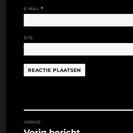
E-MAIL
*
SITE
Bericht
VORIGE
navigatie
Vorig bericht
Vorig