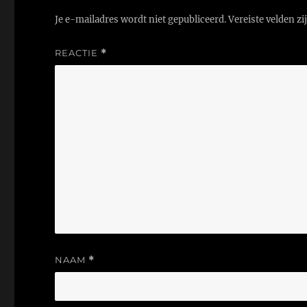
Je e-mailadres wordt niet gepubliceerd.
Vereiste velden z
REACTIE
*
NAAM
*