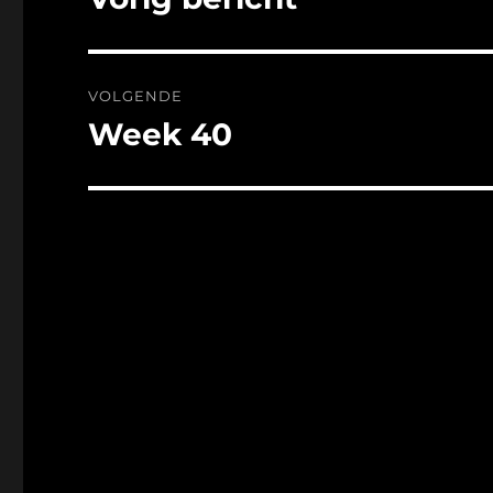
bericht:
VOLGENDE
Week 40
Volgend
bericht: