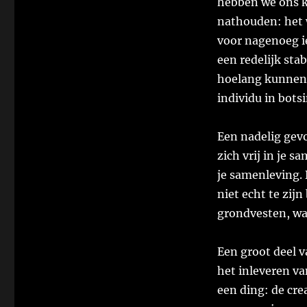
hebben we ons k
nathouden: het 
voor nagenoeg ie
een redelijk sta
hoelang kunnen e
individu in bot
Een nadelig gevo
zich vrij in je 
je samenleving. 
niet echt te zij
grondvesten, wan
Een groot deel v
het inleveren van
een ding: de cr