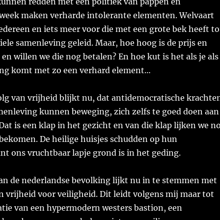
unnen redden met een politiek van pappen en
week maken verharde intolerante elementen. Welvaart
dereen en iets meer voor die met een grote bek heeft to
biele samenleving geleid. Maar, hoe hoog is de prijs en
n willen we die nog betalen? En hoe kut is het als je als
sing komt met zo een verhard element…
lg van vrijheid blijkt nu, dat antidemocratische krachte
samenleving kunnen beweging, zich zelfs te goed doen aan
Dat is een klap in het gezicht en van die klap lijken we n
n bekomen. De heilige huisjes schudden op hun
t ons vruchtbaar lapje grond is in het geding.
an de nederlandse bevolking lijkt nu in te stemmen met
 vrijheid voor veiligheid. Dit leidt volgens mij maar tot
eatie van een hypermodern westers bastion, een