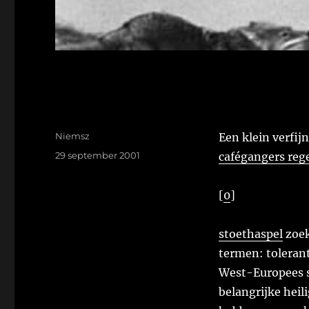
Auteur
Niemsz
Een klein verfij
Geplaatst
29 september 2001
cafégangers reg
op
[
0
]
stoethaspel
zoek
termen: toleran
West-Europees s
belangrijke heil