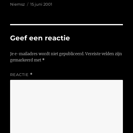
Auteur
Geplaatst
Niemsz
15 juni 2001
op
Geef een reactie
Je e-mailadres wordt niet gepubliceerd.
Vereiste velden zijn
gemarkeerd met
*
REACTIE
*