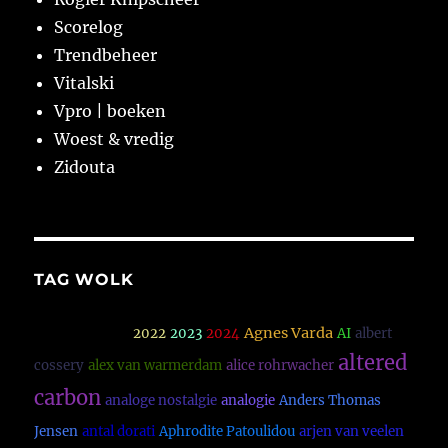
Scorelog
Trendbeheer
Vitalski
Vpro | boeken
Woest & vredig
Zidouta
TAG WOLK
Agnes Varda
16 horsepower
2022
2023
2024
AI
albert
altered
cossery
alex van warmerdam
alice rohrwacher
carbon
analoge nostalgie
analogie
Anders Thomas
Jensen
antal dorati
Aphrodite Patoulidou
arjen van veelen