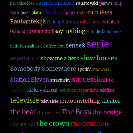
patrick melrose
Paustovski
paradise lost
pauw
Philip
Pluribus
rain dogs
Roth
pixar
plato
punk
radio
Rauhantekijä
rick and morty
robert forster
Ruben
say nothing
russian doll
Östlund
schilderkunst
seie
serie
sense8
Self-Portrait as a Coffee-Pot
slow horses
severance
show me a hero
Somebody Somewhere
spotify
star wars
succession
Station Eleven
t3
stravinsky
taboo
tarkovski
tati
techdoom
tegenlicht
telefisie
televisie
theater
tentoonstelling
televsisie
The Boys
the bear
the bridge
the beatles
the crown
the deuce
the
the corner