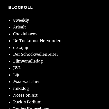
BLOGROLL
8weekly
Ariealt
Chezlubacov
De Toekomst Hervonden
de zijlijn
Der Schockwellenreiter
Filmvanalledag
JWL
Lijn
Maarwatishet
mikzlog
Notes on Art
Puck's Podium
Rogier Knipscheer