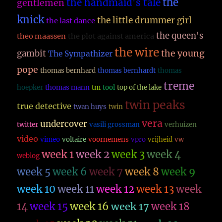
the
the handmaid's tale
gentlemen
knick
the little drummer girl
the last dance
the queen's
theo maassen
the plot against america
the wire
the young
gambit
The Sympathizer
pope
thomas bernhard
thomas bernhardt
thomas
treme
hoepker
thomas mann
tm
tool
top of the lake
twin peaks
true detective
twan huys
twin
vera
undercover
twitter
vasili grossman
verhuizen
video
vimeo
voltaire
voornemens
vpro
vrijheid
vw
week 1
week 2
week 3
week 4
weblog
week 5
week 6
week 7
week 8
week 9
week 10
week 11
week 12
week 13
week
14
week 15
week 16
week 17
week 18