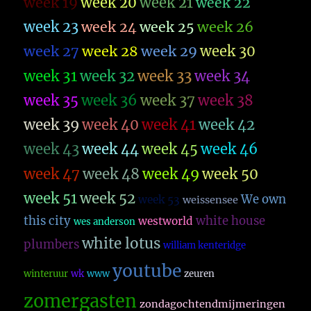
week 19
week 20
week 21
week 22
week 23
week 26
week 24
week 25
week 27
week 28
week 29
week 30
week 31
week 32
week 33
week 34
week 35
week 36
week 37
week 38
week 39
week 40
week 41
week 42
week 43
week 44
week 45
week 46
week 47
week 48
week 49
week 50
week 51
week 52
We own
week 53
weissensee
this city
white house
westworld
wes anderson
white lotus
plumbers
william kenteridge
youtube
winteruur
wk
www
zeuren
zomergasten
zondagochtendmijmeringen