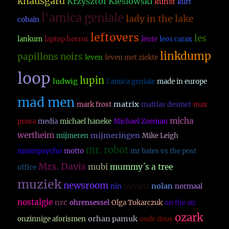
knausgard
Krzysztof Kieslowski
kunst
kurt
l'amica geniale
lady in the lake
cobain
leftovers
les
lankum
laptop horror
lente
leos carax
linkdump
papillons noirs
leven
leven met ziekte
loop
lupin
ludwig
l´amica geniale
made in europe
mad men
matrix
mark frost
mattias desmet
max
micha
prosa
media
michael haneke
Michael Zeeman
wertheim
mijmeringen
mijmeren
Mike Leigh
mr. robot
motorpsycho
motto
mr bates vs the post
Mrs. Davis
mubi
mummy´s a tree
office
muziek
newsroom
nolan
nin
nirvana
normaal
nostalgie
nrc
ohrensessel
Olga Tokarczuk
on the air
ozark
orhan pamuk
onzinnige aforismen
oude doos