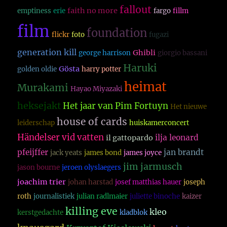
fallout
faith no more
emptiness
erie
fargo
fillm
film
foundation
flickr
foto
fugazi
generation kill
Ghibli
george harrison
giorgio bassani
Haruki
Gösta
golden oldie
harry potter
heimat
Murakami
Hayao Miyazaki
heksejakt
Het jaar van Pim Fortuyn
Het nieuwe
house of cards
leiderschap
huiskamerconcert
Händelser vid vatten
ilja leonard
il gattopardo
pfeijffer
jan brandt
jack yeats
james bond
james joyce
jim jarmusch
jason bourne
jeroen olyslaegers
joachim trier
johan harstad
josef matthias hauer
joseph
roth
journalistiek
julian radlmaier
juliette binoche
kaizer
killing eve
kleo
kerstgedachte
kladblok