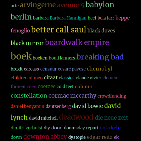
babylon
arvingerne
avenue 5
arte
berlin
beppe
barbara
Barbara Hannigan
beef
bela tarr
better call saul
fenoglio
black doves
boardwalk empire
black mirror
boek
breaking bad
boeken
bouli lanners
chernobyl
brexit
carcass
censuur
cesare pavese
citaat
children of men
classics
claude vivier
clemens
coetzee
column
thonen
coen
cold feet
constellation
cormac mccarthy
crowdfunding
david
david bowie
daniel benyamin
dautzenberg
deadwood
lynch
die neue zeit
david mitchell
dood
dota kehr
dimitri verhulst
diy
doomsday report
downton abbey
edgar reitz
down
dystopie
ek