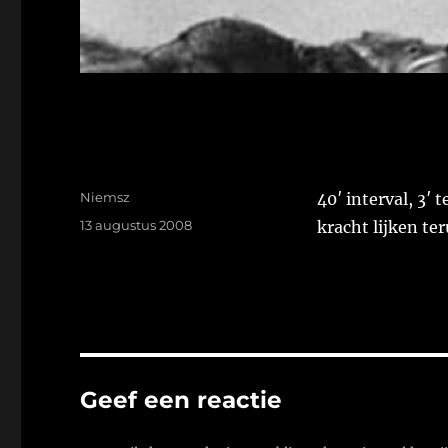
Auteur
Niemsz
40′ interval, 3′
Geplaatst
13 augustus 2008
kracht lijken te
op
Geef een reactie