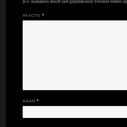
Je e-mailadres wordt niet gepubliceerd.
Vereiste velden z
REACTIE
*
NAAM
*