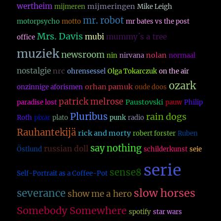
wertheim
mijmeringen
mijmeren
Mike Leigh
mr. robot
motorpsycho
motto
mr bates vs the post
Mrs. Davis
mubi
mummy´s a tree
office
muziek
newsroom
nolan
nin
nirvana
normaal
nostalgie
nrc
ohrensessel
Olga Tokarczuk
on the air
ozark
orhan pamuk
onzinnige aforismen
oude doos
patrick melrose
Paustovski
paradise lost
pauw
Philip
Pluribus
rain dogs
Roth
pixar
plato
punk
radio
Rauhantekijä
rick and morty
robert forster
Ruben
say nothing
russian doll
Östlund
schilderkunst
seie
serie
sense8
Self-Portrait as a Coffee-Pot
slow horses
severance
show me a hero
Somebody Somewhere
spotify
star wars