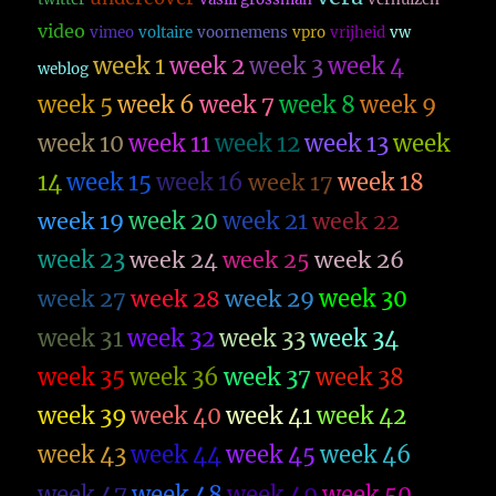
video
vimeo
voltaire
voornemens
vpro
vrijheid
vw
week 1
week 2
week 3
week 4
weblog
week 5
week 6
week 7
week 8
week 9
week 10
week 11
week 12
week 13
week
14
week 15
week 16
week 17
week 18
week 19
week 20
week 21
week 22
week 23
week 26
week 24
week 25
week 27
week 28
week 29
week 30
week 31
week 32
week 33
week 34
week 35
week 36
week 37
week 38
week 39
week 40
week 41
week 42
week 43
week 44
week 45
week 46
week 47
week 48
week 49
week 50