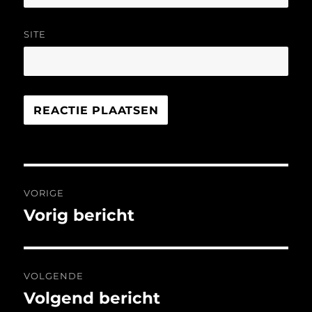
SITE
Bericht
VORIGE
navigatie
Vorig bericht
Vorig
bericht:
VOLGENDE
Volgend bericht
Volgend