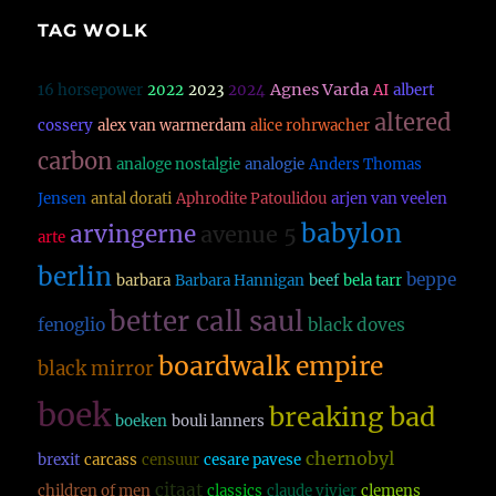
TAG WOLK
Agnes Varda
16 horsepower
2022
2023
2024
AI
albert
altered
cossery
alex van warmerdam
alice rohrwacher
carbon
analoge nostalgie
analogie
Anders Thomas
Jensen
antal dorati
Aphrodite Patoulidou
arjen van veelen
babylon
arvingerne
avenue 5
arte
berlin
beppe
barbara
Barbara Hannigan
beef
bela tarr
better call saul
fenoglio
black doves
boardwalk empire
black mirror
boek
breaking bad
boeken
bouli lanners
chernobyl
brexit
carcass
censuur
cesare pavese
citaat
children of men
classics
claude vivier
clemens