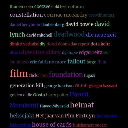
coetzee
column
thonen
coen
cold feet
constellation
cormac mccarthy
crowdfunding
david
david bowie
daniel benyamin
dautzenberg
deadwood
lynch
die neue zeit
david mitchell
dood
dota kehr
dimitri verhulst
diy
doomsday report
downton abbey
edgar reitz
down
dystopie
ek
fallout
faith no more
emptiness
erie
fargo
fillm
film
foundation
flickr
foto
fugazi
generation kill
Ghibli
george harrison
giorgio bassani
Haruki
Gösta
golden oldie
harry potter
heimat
Murakami
Hayao Miyazaki
heksejakt
Het jaar van Pim Fortuyn
Het nieuwe
house of cards
leiderschap
huiskamerconcert