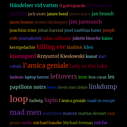
Händelser vid vatten
ilja leonard
il gattopardo
pfeijffer
jan brandt
jack yeats
james bond
james joyce
jim jarmusch
jason bourne
jeroen olyslaegers
joachim trier
johan harstad
josef matthias hauer
joseph
roth
journalistiek
julian radlmaier
juliette binoche
kaizer
killing eve
kleo
kerstgedachte
kladblok
knausgard
Krzysztof Kieslowski
kunst
kurt
l'amica geniale
lady in the lake
cobain
leftovers
les
lankum
laptop horror
lente
leos carax
linkdump
papillons noirs
leven
leven met ziekte
loop
lupin
ludwig
l´amica geniale
made in europe
mad men
matrix
mark frost
mattias desmet
max
micha
prosa
media
michael haneke
Michael Zeeman