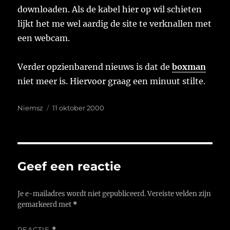
downloaden. Als de kabel hier op wil schieten
lijkt het me wel aardig de site te verknallen met
een webcam.
Verder opzienbarend nieuws is dat de
boxman
niet meer is. Hiervoor graag een minuut stilte.
Auteur
Geplaatst
Niemsz
11 oktober 2000
op
Geef een reactie
Je e-mailadres wordt niet gepubliceerd.
Vereiste velden zijn
gemarkeerd met
*
REACTIE
*