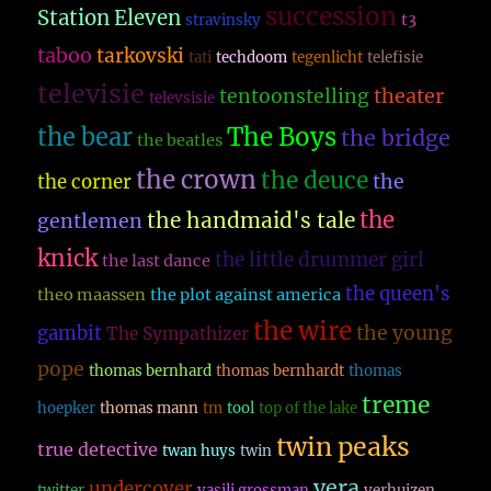
succession
Station Eleven
t3
stravinsky
taboo
tarkovski
tati
techdoom
tegenlicht
telefisie
televisie
theater
tentoonstelling
televsisie
The Boys
the bear
the bridge
the beatles
the crown
the deuce
the
the corner
the
the handmaid's tale
gentlemen
knick
the little drummer girl
the last dance
the queen's
theo maassen
the plot against america
the wire
the young
gambit
The Sympathizer
pope
thomas bernhard
thomas bernhardt
thomas
treme
hoepker
thomas mann
tm
tool
top of the lake
twin peaks
true detective
twan huys
twin
vera
undercover
twitter
vasili grossman
verhuizen