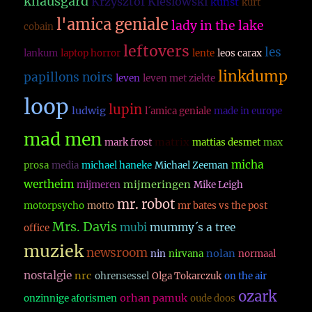
knausgard
Krzysztof Kieslowski
kunst
kurt
l'amica geniale
lady in the lake
cobain
leftovers
les
lankum
laptop horror
lente
leos carax
linkdump
papillons noirs
leven
leven met ziekte
loop
lupin
ludwig
l´amica geniale
made in europe
mad men
matrix
mark frost
mattias desmet
max
micha
prosa
media
michael haneke
Michael Zeeman
wertheim
mijmeringen
mijmeren
Mike Leigh
mr. robot
motorpsycho
motto
mr bates vs the post
Mrs. Davis
mubi
mummy´s a tree
office
muziek
newsroom
nolan
nin
nirvana
normaal
nostalgie
nrc
ohrensessel
Olga Tokarczuk
on the air
ozark
orhan pamuk
onzinnige aforismen
oude doos