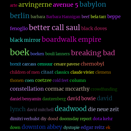
babylon
arvingerne
avenue 5
arte
berlin
beppe
barbara
Barbara Hannigan
beef
bela tarr
better call saul
fenoglio
black doves
boardwalk empire
black mirror
boek
breaking bad
boeken
bouli lanners
chernobyl
brexit
carcass
censuur
cesare pavese
citaat
children of men
classics
claude vivier
clemens
coetzee
column
thonen
coen
cold feet
constellation
cormac mccarthy
crowdfunding
david
david bowie
daniel benyamin
dautzenberg
deadwood
lynch
die neue zeit
david mitchell
dood
dota kehr
dimitri verhulst
diy
doomsday report
downton abbey
edgar reitz
down
dystopie
ek