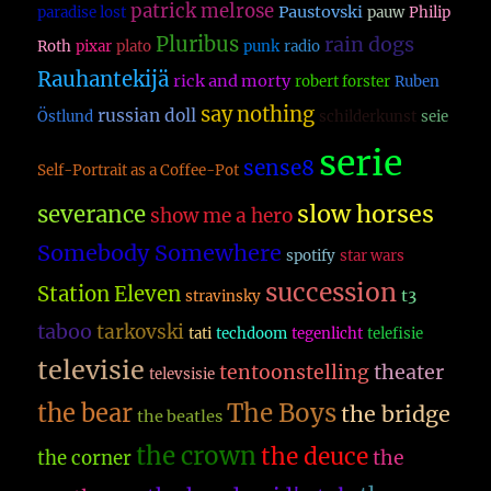
patrick melrose
Paustovski
paradise lost
pauw
Philip
Pluribus
rain dogs
Roth
pixar
plato
punk
radio
Rauhantekijä
rick and morty
robert forster
Ruben
say nothing
russian doll
Östlund
schilderkunst
seie
serie
sense8
Self-Portrait as a Coffee-Pot
slow horses
severance
show me a hero
Somebody Somewhere
spotify
star wars
succession
Station Eleven
t3
stravinsky
taboo
tarkovski
tati
techdoom
tegenlicht
telefisie
televisie
theater
tentoonstelling
televsisie
The Boys
the bear
the bridge
the beatles
the crown
the deuce
the
the corner