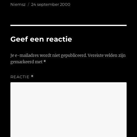
Auteur
Geplaatst
Niemsz
24 september 2000
op
Geef een reactie
Je e-mailadres wordt niet gepubliceerd.
Vereiste velden zijn
gemarkeerd met
*
REACTIE
*