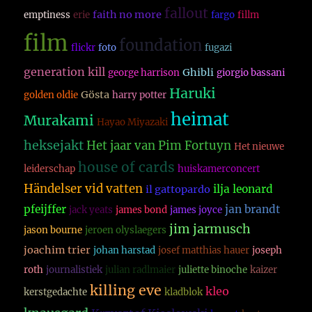
fallout
faith no more
emptiness
erie
fargo
fillm
film
foundation
flickr
foto
fugazi
generation kill
Ghibli
george harrison
giorgio bassani
Haruki
Gösta
golden oldie
harry potter
heimat
Murakami
Hayao Miyazaki
heksejakt
Het jaar van Pim Fortuyn
Het nieuwe
house of cards
leiderschap
huiskamerconcert
Händelser vid vatten
ilja leonard
il gattopardo
pfeijffer
jan brandt
jack yeats
james bond
james joyce
jim jarmusch
jason bourne
jeroen olyslaegers
joachim trier
johan harstad
josef matthias hauer
joseph
roth
journalistiek
julian radlmaier
juliette binoche
kaizer
killing eve
kleo
kerstgedachte
kladblok