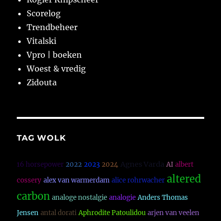
Scorelog
Trendbeheer
Vitalski
Vpro | boeken
Woest & vredig
Zidouta
TAG WOLK
Agnes Varda
16 horsepower
2022
2023
2024
AI
albert
altered
cossery
alex van warmerdam
alice rohrwacher
carbon
analoge nostalgie
analogie
Anders Thomas
Jensen
antal dorati
Aphrodite Patoulidou
arjen van veelen