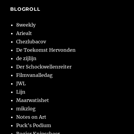
BLOGROLL
8weekly
Ariealt
Chezlubacov
De Toekomst Hervonden
de zijlijn
Der Schockwellenreiter
Filmvanalledag
JWL
Lijn
Maarwatishet
mikzlog
Notes on Art
Puck's Podium
Rogier Knipscheer