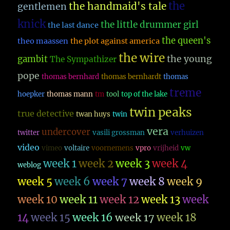
the
the handmaid's tale
gentlemen
knick
the little drummer girl
the last dance
the queen's
theo maassen
the plot against america
the wire
the young
gambit
The Sympathizer
pope
thomas bernhard
thomas bernhardt
thomas
treme
hoepker
thomas mann
tm
tool
top of the lake
twin peaks
true detective
twan huys
twin
vera
undercover
twitter
vasili grossman
verhuizen
video
vimeo
voltaire
voornemens
vpro
vrijheid
vw
week 1
week 2
week 3
week 4
weblog
week 5
week 6
week 7
week 8
week 9
week 10
week 11
week 12
week 13
week
14
week 15
week 16
week 17
week 18