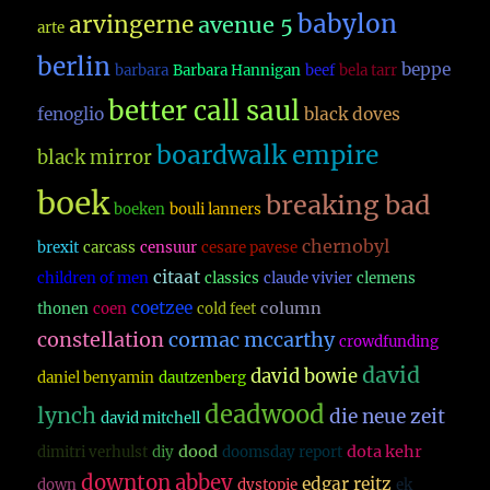
babylon
arvingerne
avenue 5
arte
berlin
beppe
barbara
Barbara Hannigan
beef
bela tarr
better call saul
fenoglio
black doves
boardwalk empire
black mirror
boek
breaking bad
boeken
bouli lanners
chernobyl
brexit
carcass
censuur
cesare pavese
citaat
children of men
classics
claude vivier
clemens
coetzee
column
thonen
coen
cold feet
constellation
cormac mccarthy
crowdfunding
david
david bowie
daniel benyamin
dautzenberg
deadwood
lynch
die neue zeit
david mitchell
dood
dota kehr
dimitri verhulst
diy
doomsday report
downton abbey
edgar reitz
down
dystopie
ek