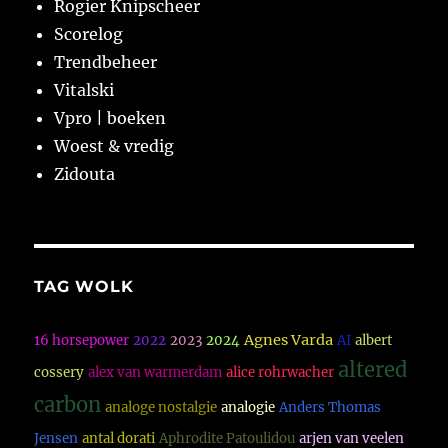
Rogier Knipscheer
Scorelog
Trendbeheer
Vitalski
Vpro | boeken
Woest & vredig
Zidouta
TAG WOLK
Agnes Varda
16 horsepower
2022
2023
2024
AI
albert
altered
cossery
alex van warmerdam
alice rohrwacher
carbon
analoge nostalgie
analogie
Anders Thomas
Jensen
antal dorati
Aphrodite Patoulidou
arjen van veelen