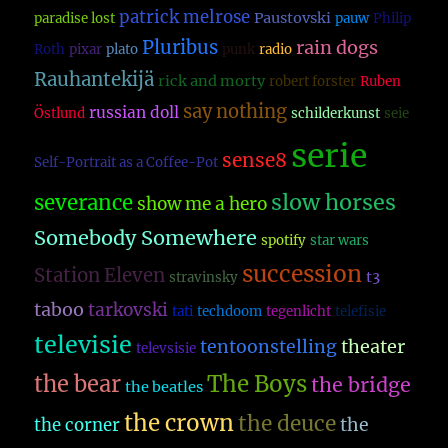
patrick melrose
Paustovski
paradise lost
pauw
Philip
Pluribus
rain dogs
Roth
pixar
plato
punk
radio
Rauhantekijä
rick and morty
robert forster
Ruben
say nothing
russian doll
Östlund
schilderkunst
seie
serie
sense8
Self-Portrait as a Coffee-Pot
slow horses
severance
show me a hero
Somebody Somewhere
spotify
star wars
succession
Station Eleven
t3
stravinsky
taboo
tarkovski
tati
techdoom
tegenlicht
telefisie
televisie
theater
tentoonstelling
televsisie
The Boys
the bear
the bridge
the beatles
the crown
the deuce
the
the corner