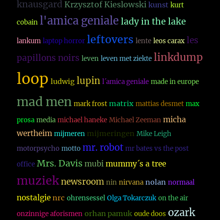
knausgard
Krzysztof Kieslowski
kunst
kurt
l'amica geniale
lady in the lake
cobain
leftovers
les
lankum
laptop horror
lente
leos carax
linkdump
papillons noirs
leven
leven met ziekte
loop
lupin
ludwig
l´amica geniale
made in europe
mad men
matrix
mark frost
mattias desmet
max
micha
prosa
media
michael haneke
Michael Zeeman
wertheim
mijmeringen
mijmeren
Mike Leigh
mr. robot
motorpsycho
motto
mr bates vs the post
Mrs. Davis
mubi
mummy´s a tree
office
muziek
newsroom
nolan
nin
nirvana
normaal
nostalgie
nrc
ohrensessel
Olga Tokarczuk
on the air
ozark
orhan pamuk
onzinnige aforismen
oude doos