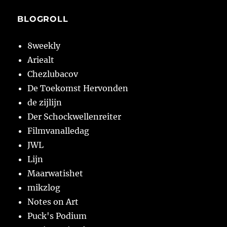
BLOGROLL
8weekly
Ariealt
Chezlubacov
De Toekomst Hervonden
de zijlijn
Der Schockwellenreiter
Filmvanalledag
JWL
Lijn
Maarwatishet
mikzlog
Notes on Art
Puck's Podium