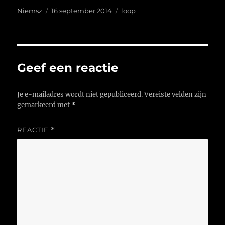
Auteur
Geplaatst
Tags
Niemsz
16 september 2014
loop
op
Geef een reactie
Je e-mailadres wordt niet gepubliceerd.
Vereiste velden zijn
gemarkeerd met
*
REACTIE
*