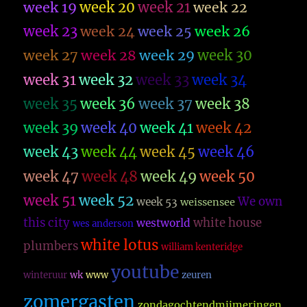
week 19
week 20
week 21
week 22
week 23
week 26
week 24
week 25
week 27
week 28
week 29
week 30
week 31
week 32
week 33
week 34
week 35
week 36
week 37
week 38
week 39
week 40
week 41
week 42
week 43
week 44
week 45
week 46
week 47
week 48
week 49
week 50
week 51
week 52
We own
week 53
weissensee
this city
white house
westworld
wes anderson
white lotus
plumbers
william kenteridge
youtube
winteruur
wk
www
zeuren
zomergasten
zondagochtendmijmeringen