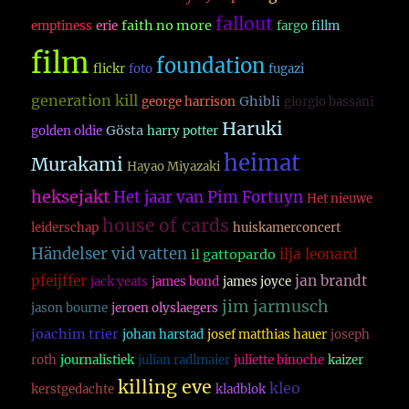
fallout
faith no more
emptiness
erie
fargo
fillm
film
foundation
flickr
foto
fugazi
generation kill
Ghibli
george harrison
giorgio bassani
Haruki
Gösta
golden oldie
harry potter
heimat
Murakami
Hayao Miyazaki
heksejakt
Het jaar van Pim Fortuyn
Het nieuwe
house of cards
leiderschap
huiskamerconcert
Händelser vid vatten
ilja leonard
il gattopardo
pfeijffer
jan brandt
jack yeats
james bond
james joyce
jim jarmusch
jason bourne
jeroen olyslaegers
joachim trier
johan harstad
josef matthias hauer
joseph
roth
journalistiek
julian radlmaier
juliette binoche
kaizer
killing eve
kleo
kerstgedachte
kladblok