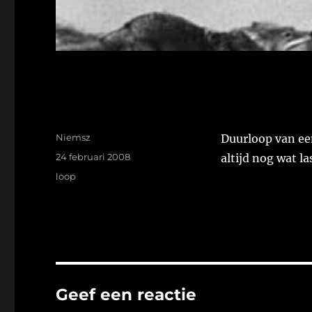
Auteur
Niemsz
Duurloop van ee
Geplaatst
24 februari 2008
altijd nog wat la
op
Tags
loop
Geef een reactie