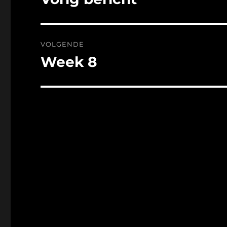
bericht:
VOLGENDE
Week 8
Volgend
bericht: