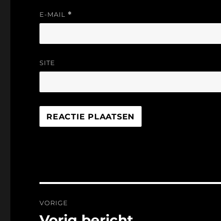
E-MAIL
*
SITE
Bericht
VORIGE
navigatie
Vorig bericht
Vorig