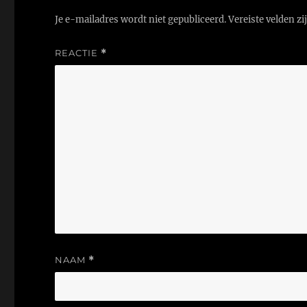
Je e-mailadres wordt niet gepubliceerd.
Vereiste velden z
REACTIE
*
NAAM
*