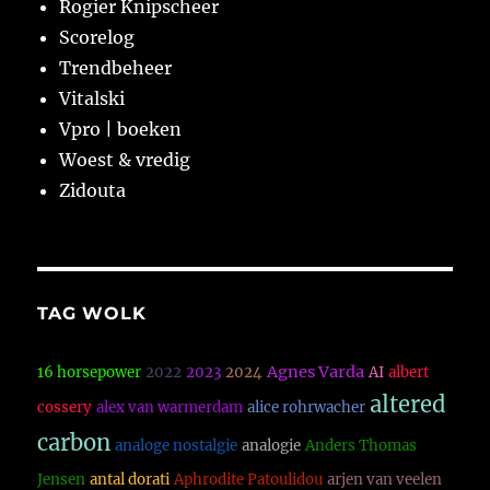
Rogier Knipscheer
Scorelog
Trendbeheer
Vitalski
Vpro | boeken
Woest & vredig
Zidouta
TAG WOLK
Agnes Varda
16 horsepower
2022
2023
2024
AI
albert
altered
cossery
alex van warmerdam
alice rohrwacher
carbon
analoge nostalgie
analogie
Anders Thomas
Jensen
antal dorati
Aphrodite Patoulidou
arjen van veelen