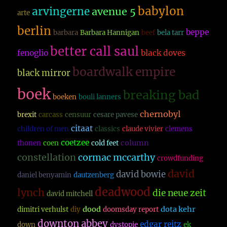
babylon
arvingerne
avenue 5
arte
berlin
beppe
barbara
Barbara Hannigan
beef
bela tarr
better call saul
fenoglio
black doves
boardwalk empire
black mirror
boek
breaking bad
boeken
bouli lanners
chernobyl
brexit
carcass
censuur
cesare pavese
citaat
children of men
classics
claude vivier
clemens
coetzee
column
thonen
coen
cold feet
constellation
cormac mccarthy
crowdfunding
david
david bowie
daniel benyamin
dautzenberg
deadwood
lynch
die neue zeit
david mitchell
dood
dota kehr
dimitri verhulst
diy
doomsday report
downton abbey
edgar reitz
down
dystopie
ek