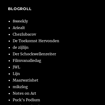
BLOGROLL
8weekly
Ariealt
Chezlubacov
De Toekomst Hervonden
de zijlijn
Der Schockwellenreiter
Filmvanalledag
JWL
Lijn
Maarwatishet
mikzlog
Notes on Art
Puck's Podium