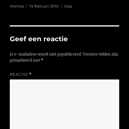
Auteur
Geplaatst
Tags
Niemsz
14 februari 2010
loop
op
Geef een reactie
Je e-mailadres wordt niet gepubliceerd.
Vereiste velden zijn
gemarkeerd met
*
REACTIE
*