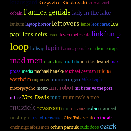
knausgard
Krzysztof Kieslowski
kunst
kurt
l'amica geniale
lady in the lake
cobain
leftovers
les
lankum
laptop horror
lente
leos carax
linkdump
papillons noirs
leven
leven met ziekte
loop
lupin
ludwig
l´amica geniale
made in europe
mad men
matrix
mark frost
mattias desmet
max
micha
prosa
media
michael haneke
Michael Zeeman
wertheim
mijmeringen
mijmeren
Mike Leigh
mr. robot
motorpsycho
motto
mr bates vs the post
Mrs. Davis
mubi
mummy´s a tree
office
muziek
newsroom
nolan
nin
nirvana
normaal
nostalgie
nrc
ohrensessel
Olga Tokarczuk
on the air
ozark
orhan pamuk
onzinnige aforismen
oude doos