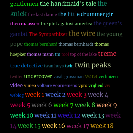
the
the handmaid's tale
gentlemen
knick
the little drummer girl
the last dance
the queen's
theo maassen
the plot against america
the wire
the young
gambit
The Sympathizer
pope
thomas bernhard
thomas bernhardt
thomas
treme
hoepker
thomas mann
tm
tool
top of the lake
twin peaks
true detective
twan huys
twin
vera
undercover
twitter
vasili grossman
verhuizen
video
vimeo
voltaire
voornemens
vpro
vrijheid
vw
week 1
week 2
week 3
week 4
weblog
week 5
week 6
week 7
week 8
week 9
week 10
week 11
week 12
week 13
week
14
week 15
week 16
week 17
week 18