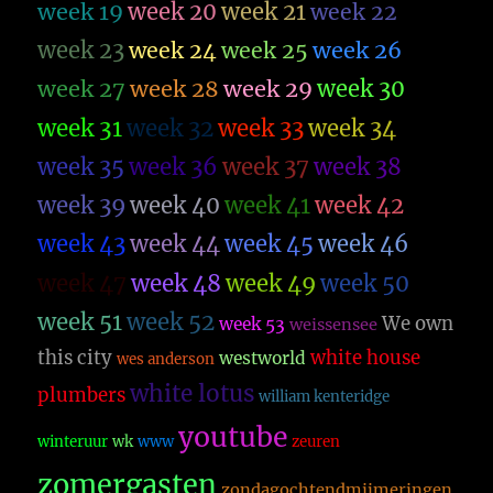
week 19
week 20
week 21
week 22
week 23
week 26
week 24
week 25
week 27
week 28
week 29
week 30
week 31
week 32
week 33
week 34
week 35
week 36
week 37
week 38
week 39
week 40
week 41
week 42
week 43
week 44
week 45
week 46
week 47
week 48
week 49
week 50
week 51
week 52
We own
week 53
weissensee
this city
white house
westworld
wes anderson
white lotus
plumbers
william kenteridge
youtube
winteruur
wk
www
zeuren
zomergasten
zondagochtendmijmeringen