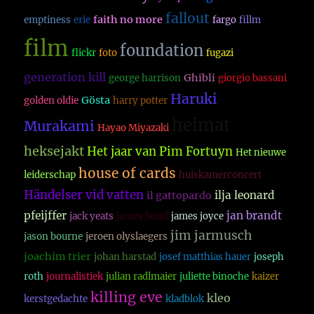
fallout
faith no more
emptiness
erie
fargo
fillm
film
foundation
flickr
foto
fugazi
generation kill
Ghibli
george harrison
giorgio bassani
Haruki
Gösta
golden oldie
harry potter
heimat
Murakami
Hayao Miyazaki
heksejakt
Het jaar van Pim Fortuyn
Het nieuwe
house of cards
leiderschap
huiskamerconcert
Händelser vid vatten
ilja leonard
il gattopardo
pfeijffer
jan brandt
jack yeats
james bond
james joyce
jim jarmusch
jason bourne
jeroen olyslaegers
joachim trier
johan harstad
josef matthias hauer
joseph
roth
journalistiek
julian radlmaier
juliette binoche
kaizer
killing eve
kleo
kerstgedachte
kladblok