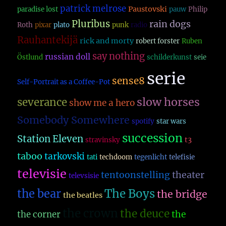
patrick melrose
Paustovski
paradise lost
pauw
Philip
Pluribus
rain dogs
Roth
pixar
plato
punk
radio
Rauhantekijä
rick and morty
robert forster
Ruben
say nothing
russian doll
Östlund
schilderkunst
seie
serie
sense8
Self-Portrait as a Coffee-Pot
slow horses
severance
show me a hero
Somebody Somewhere
spotify
star wars
succession
Station Eleven
t3
stravinsky
taboo
tarkovski
tati
techdoom
tegenlicht
telefisie
televisie
theater
tentoonstelling
televsisie
The Boys
the bear
the bridge
the beatles
the crown
the deuce
the
the corner