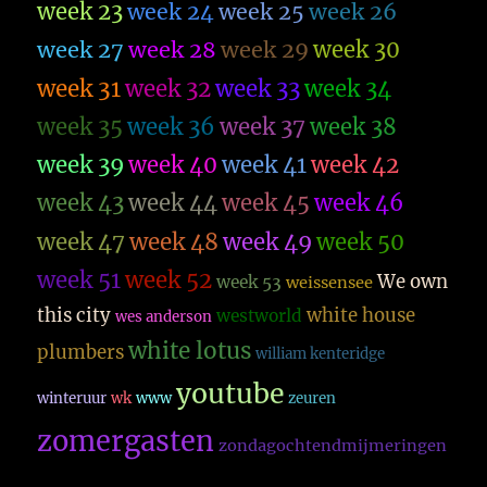
week 23
week 26
week 24
week 25
week 27
week 28
week 29
week 30
week 31
week 32
week 33
week 34
week 35
week 36
week 37
week 38
week 39
week 40
week 41
week 42
week 43
week 44
week 45
week 46
week 47
week 48
week 49
week 50
week 51
week 52
We own
week 53
weissensee
this city
white house
westworld
wes anderson
white lotus
plumbers
william kenteridge
youtube
winteruur
wk
www
zeuren
zomergasten
zondagochtendmijmeringen