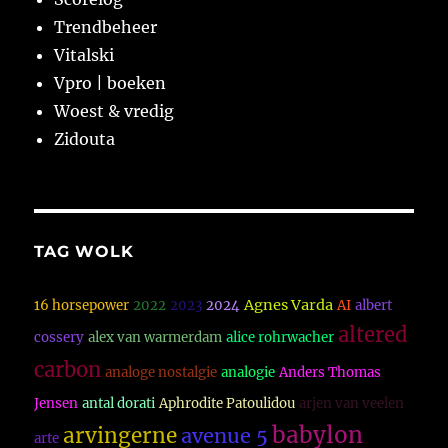
Trendbeheer
Vitalski
Vpro | boeken
Woest & vredig
Zidouta
TAG WOLK
Agnes Varda
16 horsepower
2022
2023
2024
AI
albert
altered
cossery
alex van warmerdam
alice rohrwacher
carbon
analoge nostalgie
analogie
Anders Thomas
Jensen
antal dorati
Aphrodite Patoulidou
arjen van veelen
babylon
arvingerne
avenue 5
arte