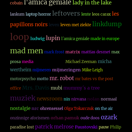
l'amica geniale
lady in the lake
cobain
leftovers
les
lankum
laptop horror
lente
leos carax
linkdump
papillons noirs
leven
leven met ziekte
loop
lupin
ludwig
l´amica geniale
made in europe
mad men
matrix
mark frost
mattias desmet
max
micha
prosa
media
michael haneke
Michael Zeeman
wertheim
mijmeringen
mijmeren
Mike Leigh
mr. robot
motorpsycho
motto
mr bates vs the post
Mrs. Davis
mubi
mummy´s a tree
office
muziek
newsroom
nolan
nin
nirvana
normaal
nostalgie
nrc
ohrensessel
Olga Tokarczuk
on the air
ozark
orhan pamuk
onzinnige aforismen
oude doos
patrick melrose
Paustovski
paradise lost
pauw
Philip