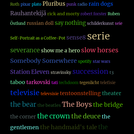
Pluribus
rain dogs
Roth
pixar
plato
punk
radio
Rauhantekijä
rick and morty
robert forster
Ruben
say nothing
russian doll
Östlund
schilderkunst
seie
serie
sense8
Self-Portrait as a Coffee-Pot
slow horses
severance
show me a hero
Somebody Somewhere
spotify
star wars
succession
Station Eleven
t3
stravinsky
taboo
tarkovski
tati
techdoom
tegenlicht
telefisie
televisie
theater
tentoonstelling
televsisie
The Boys
the bear
the bridge
the beatles
the crown
the deuce
the
the corner
the
the handmaid's tale
gentlemen