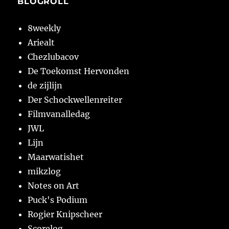
BLOGROLL
8weekly
Ariealt
Chezlubacov
De Toekomst Hervonden
de zijlijn
Der Schockwellenreiter
Filmvanalledag
JWL
Lijn
Maarwatishet
mikzlog
Notes on Art
Puck's Podium
Rogier Knipscheer
Scorelog