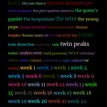
knick
the little drummer girl
the last dance
the queen's
theo maassen
the plot against america
the wire
the young
gambit
The Sympathizer
pope
thomas bernhard
thomas bernhardt
thomas
treme
hoepker
thomas mann
tm
tool
top of the lake
twin peaks
true detective
twan huys
twin
vera
undercover
twitter
vasili grossman
verhuizen
video
vimeo
voltaire
voornemens
vpro
vrijheid
vw
week 1
week 2
week 3
week 4
weblog
week 5
week 6
week 7
week 8
week 9
week 10
week 11
week 12
week 13
week
14
week 15
week 16
week 17
week 18
week 19
week 20
week 21
week 22