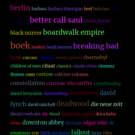
berlin
beppe
barbara
Barbara Hannigan
beef
bela tarr
better call saul
fenoglio
black doves
boardwalk empire
black mirror
boek
breaking bad
boeken
bouli lanners
chernobyl
brexit
carcass
censuur
cesare pavese
citaat
children of men
classics
claude vivier
clemens
coetzee
column
thonen
coen
cold feet
constellation
cormac mccarthy
crowdfunding
david
david bowie
daniel benyamin
dautzenberg
deadwood
lynch
die neue zeit
david mitchell
dood
dota kehr
dimitri verhulst
diy
doomsday report
downton abbey
edgar reitz
down
dystopie
ek
fallout
faith no more
emptiness
erie
fargo
fillm