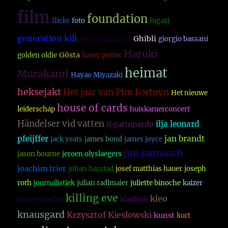
film
foundation
flickr
foto
fugazi
generation kill
Ghibli
george harrison
giorgio bassani
Haruki
Gösta
golden oldie
harry potter
heimat
Murakami
Hayao Miyazaki
heksejakt
Het jaar van Pim Fortuyn
Het nieuwe
house of cards
leiderschap
huiskamerconcert
Händelser vid vatten
ilja leonard
il gattopardo
pfeijffer
jan brandt
jack yeats
james bond
james joyce
jim jarmusch
jason bourne
jeroen olyslaegers
joachim trier
johan harstad
josef matthias hauer
joseph
roth
journalistiek
julian radlmaier
juliette binoche
kaizer
killing eve
kleo
kerstgedachte
kladblok
knausgard
Krzysztof Kieslowski
kunst
kurt