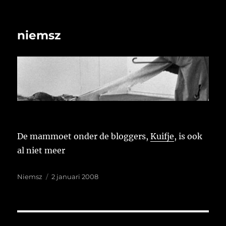
niemsz
De mammoet onder de bloggers,
Kuifje
, is ook
al niet meer
Auteur
Geplaatst
Niemsz
2 januari 2008
op