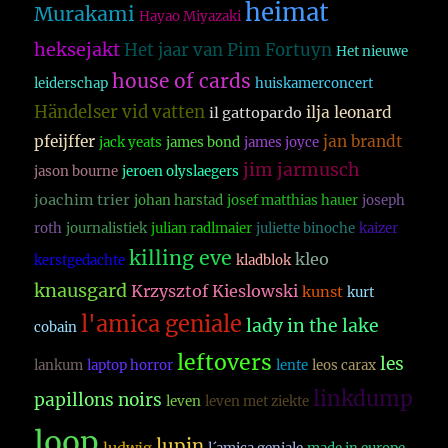
heimat
Murakami
Hayao Miyazaki
heksejakt
Het jaar van Pim Fortuyn
Het nieuwe
house of cards
leiderschap
huiskamerconcert
Händelser vid vatten
ilja leonard
il gattopardo
pfeijffer
jan brandt
jack yeats
james bond
james joyce
jim jarmusch
jason bourne
jeroen olyslaegers
joachim trier
johan harstad
josef matthias hauer
joseph
roth
journalistiek
julian radlmaier
juliette binoche
kaizer
killing eve
kleo
kerstgedachte
kladblok
knausgard
Krzysztof Kieslowski
kunst
kurt
l'amica geniale
lady in the lake
cobain
leftovers
les
lankum
laptop horror
lente
leos carax
linkdump
papillons noirs
leven
leven met ziekte
loop
lupin