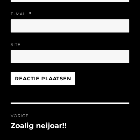
E-MAIL
*
SITE
Bericht
VORIGE
navigatie
Zoalig neijoar!!
Vorig
bericht: