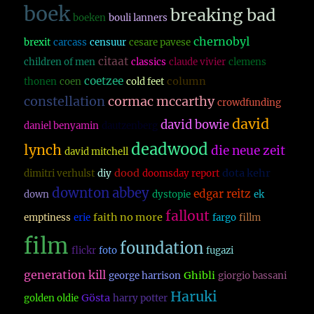
boek
breaking bad
boeken
bouli lanners
chernobyl
brexit
carcass
censuur
cesare pavese
citaat
children of men
classics
claude vivier
clemens
coetzee
column
thonen
coen
cold feet
constellation
cormac mccarthy
crowdfunding
david
david bowie
daniel benyamin
dautzenberg
deadwood
lynch
die neue zeit
david mitchell
dood
dota kehr
dimitri verhulst
diy
doomsday report
downton abbey
edgar reitz
down
dystopie
ek
fallout
faith no more
emptiness
erie
fargo
fillm
film
foundation
flickr
foto
fugazi
generation kill
Ghibli
george harrison
giorgio bassani
Haruki
Gösta
golden oldie
harry potter