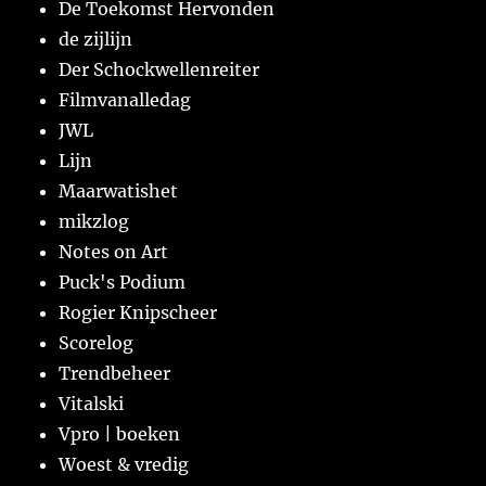
De Toekomst Hervonden
de zijlijn
Der Schockwellenreiter
Filmvanalledag
JWL
Lijn
Maarwatishet
mikzlog
Notes on Art
Puck's Podium
Rogier Knipscheer
Scorelog
Trendbeheer
Vitalski
Vpro | boeken
Woest & vredig