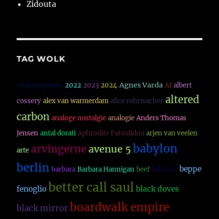
Zidouta
TAG WOLK
Agnes Varda
16 horsepower
2022
2023
2024
AI
albert
altered
cossery
alex van warmerdam
alice rohrwacher
carbon
analoge nostalgie
analogie
Anders Thomas
Jensen
antal dorati
Aphrodite Patoulidou
arjen van veelen
babylon
arvingerne
avenue 5
arte
berlin
beppe
barbara
Barbara Hannigan
beef
bela tarr
better call saul
fenoglio
black doves
boardwalk empire
black mirror