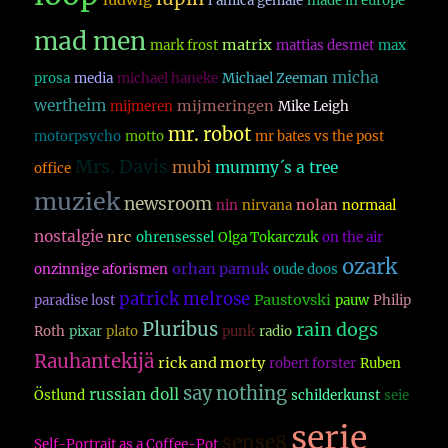
ludwig
l´amica geniale
made in europe
mad men
matrix
mark frost
mattias desmet
max
micha
prosa
media
michael haneke
Michael Zeeman
wertheim
mijmeringen
mijmeren
Mike Leigh
mr. robot
motorpsycho
motto
mr bates vs the post
Mrs. Davis
mubi
mummy´s a tree
office
muziek
newsroom
nolan
nin
nirvana
normaal
nostalgie
nrc
ohrensessel
Olga Tokarczuk
on the air
ozark
orhan pamuk
onzinnige aforismen
oude doos
patrick melrose
Paustovski
paradise lost
pauw
Philip
Pluribus
rain dogs
Roth
pixar
plato
punk
radio
Rauhantekijä
rick and morty
robert forster
Ruben
say nothing
russian doll
Östlund
schilderkunst
seie
serie
sense8
Self-Portrait as a Coffee-Pot