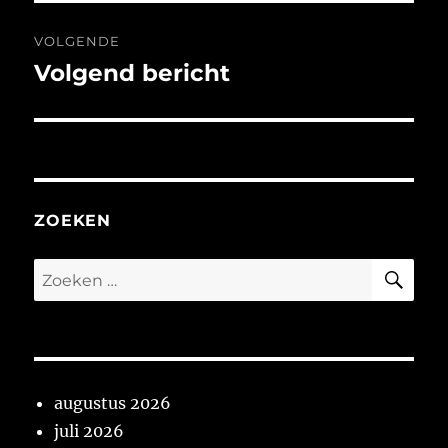
VOLGENDE
Volgend bericht
Volgend
bericht:
ZOEKEN
ZO
Zoeken
naar:
augustus 2026
juli 2026