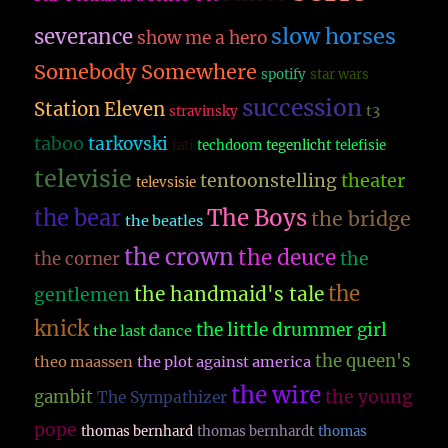
slow horses
severance
show me a hero
Somebody Somewhere
spotify
star wars
succession
Station Eleven
t3
stravinsky
taboo
tarkovski
tati
techdoom
tegenlicht
telefisie
televisie
theater
tentoonstelling
televsisie
The Boys
the bear
the bridge
the beatles
the crown
the deuce
the
the corner
the
the handmaid's tale
gentlemen
knick
the little drummer girl
the last dance
the queen's
theo maassen
the plot against america
the wire
the young
gambit
The Sympathizer
pope
thomas bernhard
thomas bernhardt
thomas