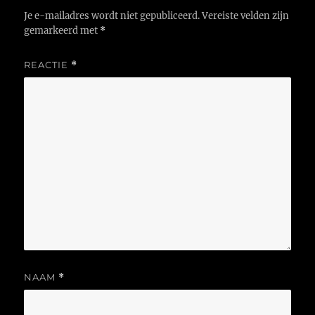
Je e-mailadres wordt niet gepubliceerd.
Vereiste velden zijn
gemarkeerd met
*
REACTIE
*
NAAM
*