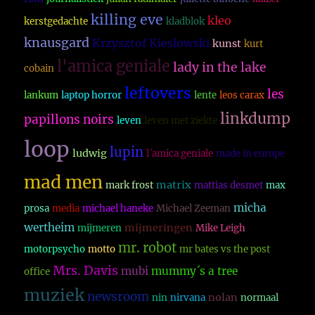
killing eve
kleo
kerstgedachte
kladblok
knausgard
Krzysztof Kieslowski
kunst
kurt
l'amica geniale
lady in the lake
cobain
leftovers
les
lankum
laptop horror
lente
leos carax
linkdump
papillons noirs
leven
leven met ziekte
loop
lupin
ludwig
l´amica geniale
made in europe
mad men
matrix
mark frost
mattias desmet
max
micha
prosa
media
michael haneke
Michael Zeeman
wertheim
mijmeringen
mijmeren
Mike Leigh
mr. robot
motorpsycho
motto
mr bates vs the post
Mrs. Davis
mubi
mummy´s a tree
office
muziek
newsroom
nolan
nin
nirvana
normaal