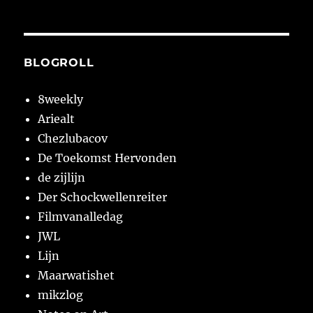
BLOGROLL
8weekly
Ariealt
Chezlubacov
De Toekomst Hervonden
de zijlijn
Der Schockwellenreiter
Filmvanalledag
JWL
Lijn
Maarwatishet
mikzlog