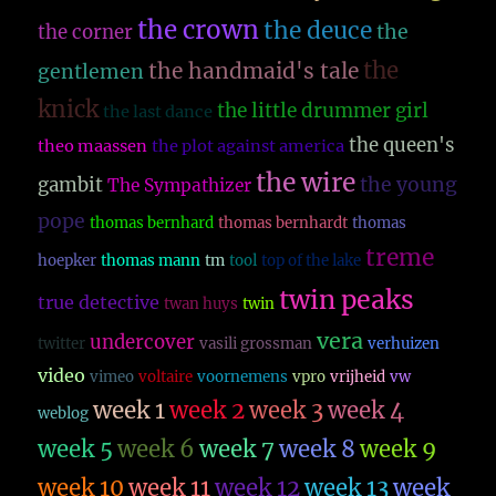
the crown
the deuce
the
the corner
the
the handmaid's tale
gentlemen
knick
the little drummer girl
the last dance
the queen's
theo maassen
the plot against america
the wire
the young
gambit
The Sympathizer
pope
thomas bernhard
thomas bernhardt
thomas
treme
hoepker
thomas mann
tm
tool
top of the lake
twin peaks
true detective
twan huys
twin
vera
undercover
twitter
vasili grossman
verhuizen
video
vimeo
voltaire
voornemens
vpro
vrijheid
vw
week 1
week 2
week 3
week 4
weblog
week 5
week 6
week 7
week 8
week 9
week 10
week 11
week 12
week 13
week