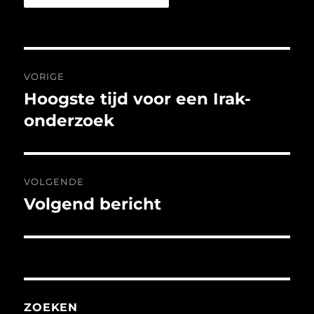
Bericht
VORIGE
navigatie
Hoogste tijd voor een Irak-
Vorig
bericht:
onderzoek
VOLGENDE
Volgend bericht
Volgend
bericht:
ZOEKEN