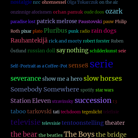
nostalgie
nrc
ohrensessel
Olga Tokarczuk
on the air
ozark
orhan pamuk
onzinnige aforismen
oude doos
patrick melrose
Paustovski
paradise lost
pauw
Philip
Pluribus
rain dogs
Roth
pixar
plato
punk
radio
Rauhantekijä
rick and morty
robert forster
Ruben
say nothing
russian doll
Östlund
schilderkunst
seie
serie
sense8
Self-Portrait as a Coffee-Pot
slow horses
severance
show me a hero
Somebody Somewhere
spotify
star wars
succession
Station Eleven
t3
stravinsky
taboo
tarkovski
tati
techdoom
tegenlicht
telefisie
televisie
theater
tentoonstelling
televsisie
The Boys
the bear
the bridge
the beatles