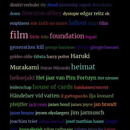
dood
dota kehr
dimitri verhulst
diy
doomsday report
downton abbey
edgar reitz
down
dystopie
ek
fallout
faith no more
emptiness
erie
fargo
fillm
film
foundation
flickr
foto
fugazi
generation kill
Ghibli
george harrison
giorgio bassani
Haruki
Gösta
golden oldie
harry potter
heimat
Murakami
Hayao Miyazaki
heksejakt
Het jaar van Pim Fortuyn
Het nieuwe
house of cards
leiderschap
huiskamerconcert
Händelser vid vatten
ilja leonard
il gattopardo
pfeijffer
jan brandt
jack yeats
james bond
james joyce
jim jarmusch
jason bourne
jeroen olyslaegers
joachim trier
johan harstad
josef matthias hauer
joseph
roth
journalistiek
julian radlmaier
juliette binoche
kaizer