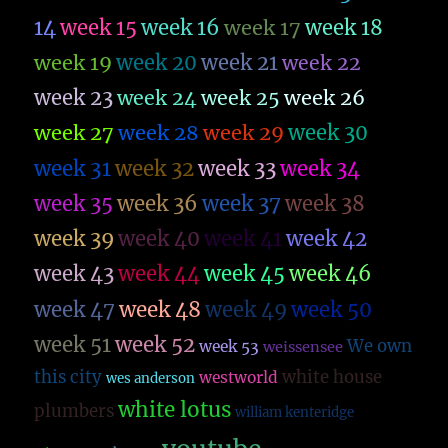
14
week 15
week 16
week 17
week 18
week 19
week 20
week 21
week 22
week 23
week 26
week 24
week 25
week 27
week 28
week 29
week 30
week 31
week 32
week 33
week 34
week 35
week 36
week 37
week 38
week 39
week 40
week 41
week 42
week 43
week 44
week 45
week 46
week 47
week 48
week 49
week 50
week 51
week 52
We own
week 53
weissensee
this city
white house
westworld
wes anderson
white lotus
plumbers
william kenteridge