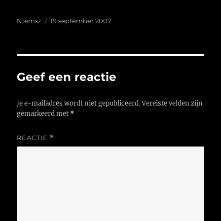
Auteur
Geplaatst
Niemsz
19 september 2007
op
Geef een reactie
Je e-mailadres wordt niet gepubliceerd.
Vereiste velden zijn
gemarkeerd met
*
REACTIE
*