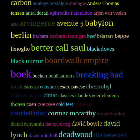
carbon
analoge nostalgie
analogie
Anders Thomas
Jensen
antal dorati
Aphrodite Patoulidou
arjen van veelen
babylon
arvingerne
avenue 5
arte
berlin
beppe
barbara
Barbara Hannigan
beef
bela tarr
better call saul
fenoglio
black doves
boardwalk empire
black mirror
boek
breaking bad
boeken
bouli lanners
chernobyl
brexit
carcass
censuur
cesare pavese
citaat
children of men
classics
claude vivier
clemens
coetzee
column
thonen
coen
cold feet
constellation
cormac mccarthy
crowdfunding
david
david bowie
daniel benyamin
dautzenberg
deadwood
lynch
die neue zeit
david mitchell