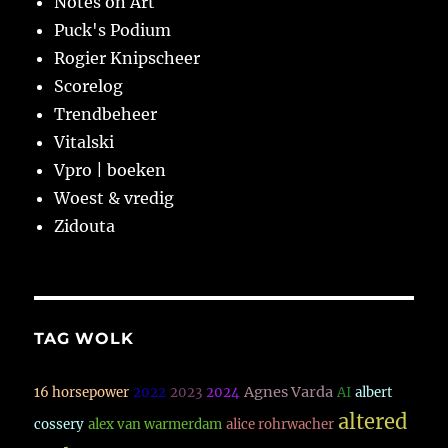
Notes on Art
Puck's Podium
Rogier Knipscheer
Scorelog
Trendbeheer
Vitalski
Vpro | boeken
Woest & vredig
Zidouta
TAG WOLK
Agnes Varda
16 horsepower
2022
2023
2024
AI
albert
altered
cossery
alex van warmerdam
alice rohrwacher