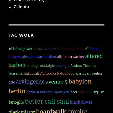
Zidouta
TAG WOLK
Agnes Varda
16 horsepower
2022
2023
2024
AI
albert
altered
cossery
alex van warmerdam
alice rohrwacher
carbon
analoge nostalgie
analogie
Anders Thomas
Jensen
antal dorati
Aphrodite Patoulidou
arjen van veelen
babylon
arvingerne
avenue 5
arte
berlin
beppe
barbara
Barbara Hannigan
beef
bela tarr
better call saul
fenoglio
black doves
boardwalk empire
black mirror