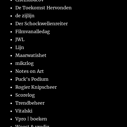
De Toekomst Hervonden
de zijlijn
Der Schockwellenreiter
Filmvanalledag
JWL
Lijn
Maarwatishet
mikzlog
Notes on Art
Puck's Podium
Rogier Knipscheer
Scorelog
Trendbeheer
Vitalski
Vpro | boeken
Woest & vredig