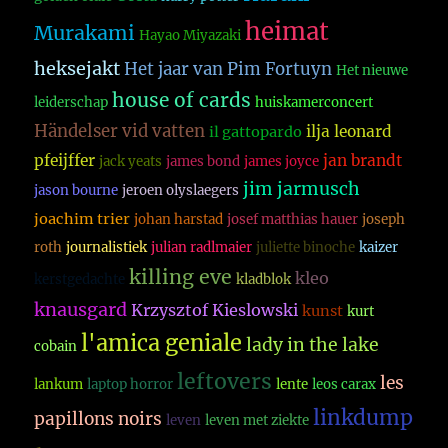
heimat
Murakami
Hayao Miyazaki
heksejakt
Het jaar van Pim Fortuyn
Het nieuwe
house of cards
leiderschap
huiskamerconcert
Händelser vid vatten
ilja leonard
il gattopardo
pfeijffer
jan brandt
jack yeats
james bond
james joyce
jim jarmusch
jason bourne
jeroen olyslaegers
joachim trier
johan harstad
josef matthias hauer
joseph
roth
journalistiek
julian radlmaier
juliette binoche
kaizer
killing eve
kleo
kerstgedachte
kladblok
knausgard
Krzysztof Kieslowski
kunst
kurt
l'amica geniale
lady in the lake
cobain
leftovers
les
lankum
laptop horror
lente
leos carax
linkdump
papillons noirs
leven
leven met ziekte