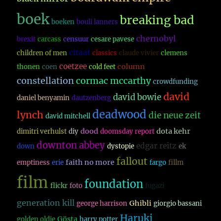
boek
breaking bad
boeken
bouli lanners
chernobyl
brexit
carcass
censuur
cesare pavese
citaat
children of men
classics
claude vivier
clemens
coetzee
column
thonen
coen
cold feet
constellation
cormac mccarthy
crowdfunding
david
david bowie
daniel benyamin
dautzenberg
deadwood
lynch
die neue zeit
david mitchell
dood
dota kehr
dimitri verhulst
diy
doomsday report
downton abbey
edgar reitz
down
dystopie
ek
fallout
faith no more
emptiness
erie
fargo
fillm
film
foundation
flickr
foto
fugazi
generation kill
Ghibli
george harrison
giorgio bassani
Haruki
Gösta
golden oldie
harry potter