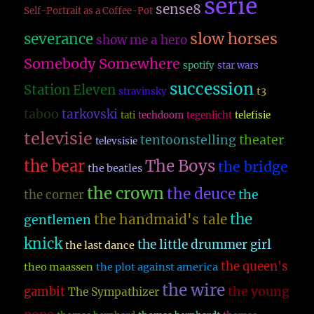
serie
sense8
Self-Portrait as a Coffee-Pot
slow horses
severance
show me a hero
Somebody Somewhere
spotify
star wars
succession
Station Eleven
t3
stravinsky
taboo
tarkovski
tati
techdoom
tegenlicht
telefisie
televisie
theater
tentoonstelling
televsisie
The Boys
the bear
the bridge
the beatles
the crown
the deuce
the
the corner
the
the handmaid's tale
gentlemen
knick
the little drummer girl
the last dance
the queen's
theo maassen
the plot against america
the wire
the young
gambit
The Sympathizer