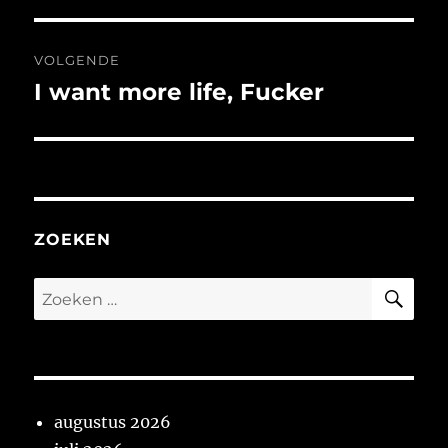
VOLGENDE
I want more life, Fucker
Volgend
bericht:
ZOEKEN
ZO
Zoeken
naar:
augustus 2026