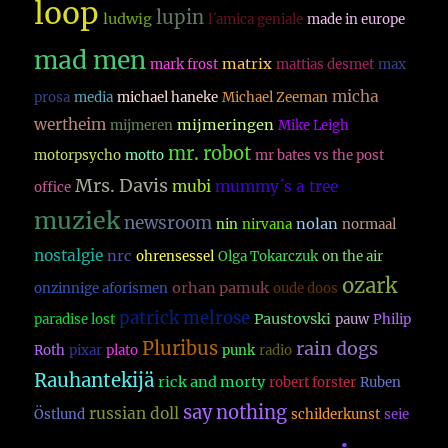
loop
lupin
ludwig
l´amica geniale
made in europe
mad men
matrix
mark frost
mattias desmet
max
micha
prosa
media
michael haneke
Michael Zeeman
wertheim
mijmeringen
mijmeren
Mike Leigh
mr. robot
motorpsycho
motto
mr bates vs the post
Mrs. Davis
mubi
mummy´s a tree
office
muziek
newsroom
nolan
nin
nirvana
normaal
nostalgie
nrc
ohrensessel
Olga Tokarczuk
on the air
ozark
orhan pamuk
onzinnige aforismen
oude doos
patrick melrose
Paustovski
paradise lost
pauw
Philip
Pluribus
rain dogs
Roth
pixar
plato
punk
radio
Rauhantekijä
rick and morty
robert forster
Ruben
say nothing
russian doll
Östlund
schilderkunst
seie