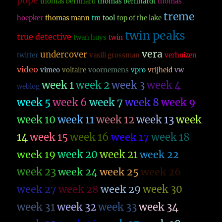
pope
thomas bernhard
thomas bernhardt
thomas
treme
hoepker
thomas mann
tm
tool
top of the lake
twin peaks
true detective
twan huys
twin
vera
undercover
twitter
vasili grossman
verhuizen
video
vimeo
voltaire
voornemens
vpro
vrijheid
vw
week 1
week 2
week 3
week 4
weblog
week 5
week 6
week 7
week 8
week 9
week 10
week 11
week 12
week 13
week
14
week 15
week 16
week 17
week 18
week 19
week 20
week 21
week 22
week 23
week 26
week 24
week 25
week 27
week 28
week 29
week 30
week 31
week 32
week 33
week 34