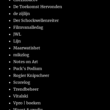
De Toekomst Hervonden
de zijlijn
Der Schockwellenreiter
Filmvanalledag
JWL
Lijn
Maarwatishet
mikzlog
Notes on Art
Puck's Podium
Rogier Knipscheer
Scorelog
Trendbeheer
Vitalski
Vpro | boeken
Woest & vredig