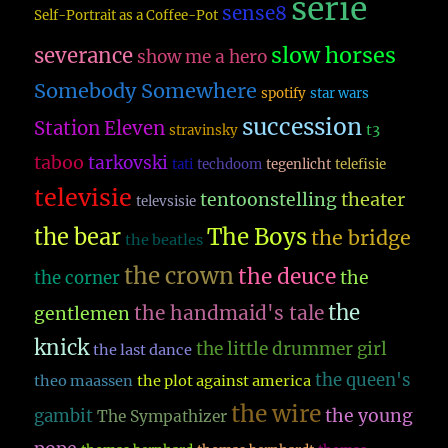
serie
sense8
Self-Portrait as a Coffee-Pot
slow horses
severance
show me a hero
Somebody Somewhere
spotify
star wars
succession
Station Eleven
t3
stravinsky
taboo
tarkovski
tati
techdoom
tegenlicht
telefisie
televisie
theater
tentoonstelling
televsisie
The Boys
the bear
the bridge
the beatles
the crown
the deuce
the
the corner
the
the handmaid's tale
gentlemen
knick
the little drummer girl
the last dance
the queen's
theo maassen
the plot against america
the wire
the young
gambit
The Sympathizer