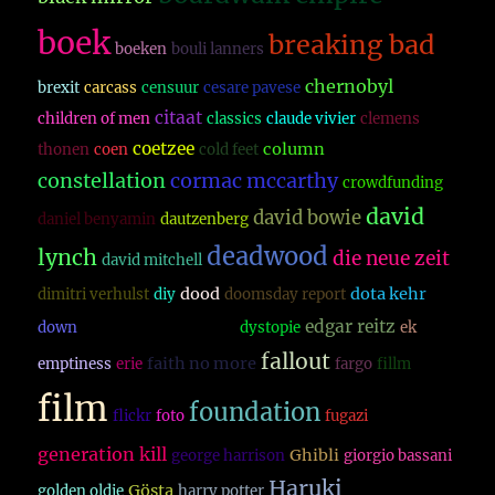
boek
breaking bad
boeken
bouli lanners
chernobyl
brexit
carcass
censuur
cesare pavese
citaat
children of men
classics
claude vivier
clemens
coetzee
column
thonen
coen
cold feet
constellation
cormac mccarthy
crowdfunding
david
david bowie
daniel benyamin
dautzenberg
deadwood
lynch
die neue zeit
david mitchell
dood
dota kehr
dimitri verhulst
diy
doomsday report
downton abbey
edgar reitz
down
dystopie
ek
fallout
faith no more
emptiness
erie
fargo
fillm
film
foundation
flickr
foto
fugazi
generation kill
Ghibli
george harrison
giorgio bassani
Haruki
Gösta
golden oldie
harry potter