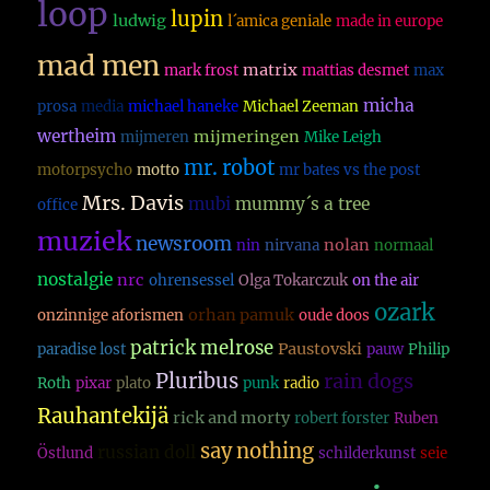
loop
lupin
ludwig
l´amica geniale
made in europe
mad men
matrix
mark frost
mattias desmet
max
micha
prosa
media
michael haneke
Michael Zeeman
wertheim
mijmeringen
mijmeren
Mike Leigh
mr. robot
motorpsycho
motto
mr bates vs the post
Mrs. Davis
mubi
mummy´s a tree
office
muziek
newsroom
nolan
nin
nirvana
normaal
nostalgie
nrc
ohrensessel
Olga Tokarczuk
on the air
ozark
orhan pamuk
onzinnige aforismen
oude doos
patrick melrose
Paustovski
paradise lost
pauw
Philip
Pluribus
rain dogs
Roth
pixar
plato
punk
radio
Rauhantekijä
rick and morty
robert forster
Ruben
say nothing
russian doll
Östlund
schilderkunst
seie