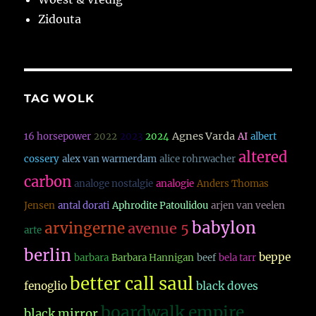
Zidouta
TAG WOLK
Agnes Varda
16 horsepower
2022
2023
2024
AI
albert
altered
cossery
alex van warmerdam
alice rohrwacher
carbon
analoge nostalgie
analogie
Anders Thomas
Jensen
antal dorati
Aphrodite Patoulidou
arjen van veelen
babylon
arvingerne
avenue 5
arte
berlin
beppe
barbara
Barbara Hannigan
beef
bela tarr
better call saul
fenoglio
black doves
boardwalk empire
black mirror