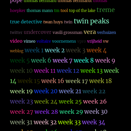
pope
thomas bernhard
thomas bernhardt
thomas
treme
hoepker
thomas mann
tm
tool
top of the lake
twin peaks
true detective
twan huys
twin
vera
undercover
twitter
vasili grossman
verhuizen
video
vimeo
voltaire
voornemens
vpro
vrijheid
vw
week 1
week 2
week 3
week 4
weblog
week 5
week 6
week 7
week 8
week 9
week 10
week 11
week 12
week 13
week
14
week 15
week 16
week 17
week 18
week 19
week 20
week 21
week 22
week 23
week 26
week 24
week 25
week 27
week 28
week 29
week 30
week 31
week 32
week 33
week 34