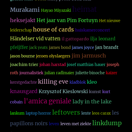
heimat
Murakami
Hayao Miyazaki
heksejakt
Het jaar van Pim Fortuyn
Het nieuwe
house of cards
leiderschap
huiskamerconcert
Händelser vid vatten
ilja leonard
il gattopardo
pfeijffer
jan brandt
jack yeats
james bond
james joyce
jim jarmusch
jason bourne
jeroen olyslaegers
joachim trier
johan harstad
josef matthias hauer
joseph
roth
journalistiek
julian radlmaier
juliette binoche
kaizer
killing eve
kleo
kerstgedachte
kladblok
knausgard
Krzysztof Kieslowski
kunst
kurt
l'amica geniale
lady in the lake
cobain
leftovers
les
lankum
laptop horror
lente
leos carax
linkdump
papillons noirs
leven
leven met ziekte