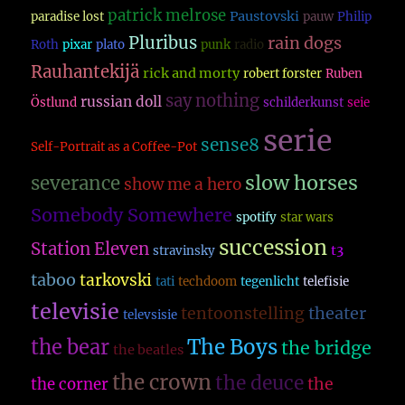
patrick melrose
Paustovski
paradise lost
pauw
Philip
Pluribus
rain dogs
Roth
pixar
plato
punk
radio
Rauhantekijä
rick and morty
robert forster
Ruben
say nothing
russian doll
Östlund
schilderkunst
seie
serie
sense8
Self-Portrait as a Coffee-Pot
slow horses
severance
show me a hero
Somebody Somewhere
spotify
star wars
succession
Station Eleven
t3
stravinsky
taboo
tarkovski
tati
techdoom
tegenlicht
telefisie
televisie
theater
tentoonstelling
televsisie
The Boys
the bear
the bridge
the beatles
the crown
the deuce
the
the corner