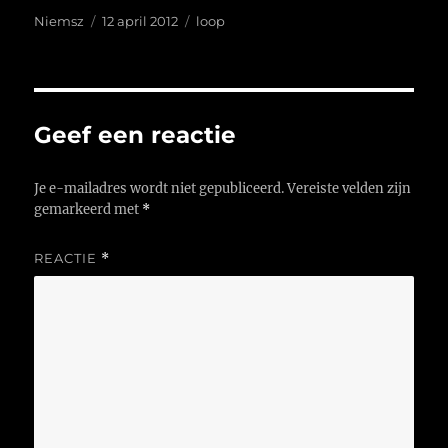
Auteur
Geplaatst
Tags
Niemsz
12 april 2012
loop
op
Geef een reactie
Je e-mailadres wordt niet gepubliceerd.
Vereiste velden zijn
gemarkeerd met
*
REACTIE
*