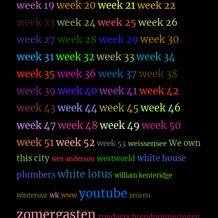
week 19
week 20
week 21
week 22
week 23
week 26
week 24
week 25
week 27
week 28
week 29
week 30
week 31
week 32
week 33
week 34
week 35
week 36
week 37
week 38
week 39
week 40
week 41
week 42
week 43
week 44
week 45
week 46
week 47
week 48
week 49
week 50
week 51
week 52
We own
week 53
weissensee
this city
white house
westworld
wes anderson
white lotus
plumbers
william kenteridge
youtube
winteruur
wk
www
zeuren
zomergasten
zondagochtendmijmeringen