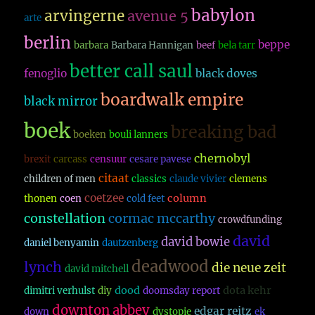
babylon
arvingerne
avenue 5
arte
berlin
beppe
barbara
Barbara Hannigan
beef
bela tarr
better call saul
fenoglio
black doves
boardwalk empire
black mirror
boek
breaking bad
boeken
bouli lanners
chernobyl
brexit
carcass
censuur
cesare pavese
citaat
children of men
classics
claude vivier
clemens
coetzee
column
thonen
coen
cold feet
constellation
cormac mccarthy
crowdfunding
david
david bowie
daniel benyamin
dautzenberg
deadwood
lynch
die neue zeit
david mitchell
dood
dota kehr
dimitri verhulst
diy
doomsday report
downton abbey
edgar reitz
down
dystopie
ek