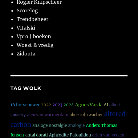
Rogier Knipscheer
Scorelog
Trendbeheer
Vitalski
Vpro | boeken
Woest & vredig
Zidouta
TAG WOLK
Agnes Varda
16 horsepower
2022
2023
2024
AI
albert
altered
cossery
alex van warmerdam
alice rohrwacher
carbon
analoge nostalgie
analogie
Anders Thomas
Jensen
antal dorati
Aphrodite Patoulidou
arjen van veelen