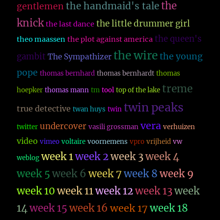
the
the handmaid's tale
gentlemen
knick
the little drummer girl
the last dance
the queen's
theo maassen
the plot against america
the wire
the young
gambit
The Sympathizer
pope
thomas bernhard
thomas bernhardt
thomas
treme
hoepker
thomas mann
tm
tool
top of the lake
twin peaks
true detective
twan huys
twin
vera
undercover
twitter
vasili grossman
verhuizen
video
vimeo
voltaire
voornemens
vpro
vrijheid
vw
week 1
week 2
week 3
week 4
weblog
week 5
week 6
week 7
week 8
week 9
week 10
week 11
week 12
week 13
week
14
week 15
week 16
week 17
week 18