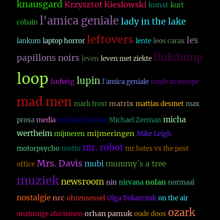
knausgard
Krzysztof Kieslowski
kunst
kurt
l'amica geniale
lady in the lake
cobain
leftovers
les
lankum
laptop horror
lente
leos carax
linkdump
papillons noirs
leven
leven met ziekte
loop
lupin
ludwig
l´amica geniale
made in europe
mad men
matrix
mark frost
mattias desmet
max
micha
prosa
media
michael haneke
Michael Zeeman
wertheim
mijmeringen
mijmeren
Mike Leigh
mr. robot
motorpsycho
motto
mr bates vs the post
Mrs. Davis
mubi
mummy´s a tree
office
muziek
newsroom
nolan
nin
nirvana
normaal
nostalgie
nrc
ohrensessel
Olga Tokarczuk
on the air
ozark
orhan pamuk
onzinnige aforismen
oude doos