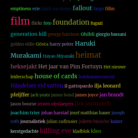
fallout
faith no more
emptiness
erie
fargo
fillm
film
foundation
flickr
foto
fugazi
generation kill
Ghibli
george harrison
giorgio bassani
Haruki
Gösta
golden oldie
harry potter
heimat
Murakami
Hayao Miyazaki
heksejakt
Het jaar van Pim Fortuyn
Het nieuwe
house of cards
leiderschap
huiskamerconcert
Händelser vid vatten
ilja leonard
il gattopardo
pfeijffer
jan brandt
jack yeats
james bond
james joyce
jim jarmusch
jason bourne
jeroen olyslaegers
joachim trier
johan harstad
josef matthias hauer
joseph
roth
journalistiek
julian radlmaier
juliette binoche
kaizer
killing eve
kleo
kerstgedachte
kladblok