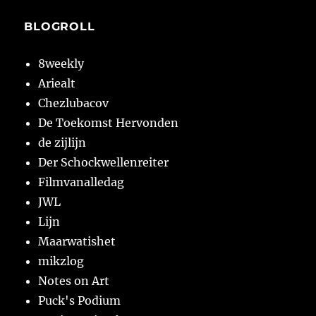
BLOGROLL
8weekly
Ariealt
Chezlubacov
De Toekomst Hervonden
de zijlijn
Der Schockwellenreiter
Filmvanalledag
JWL
Lijn
Maarwatishet
mikzlog
Notes on Art
Puck's Podium