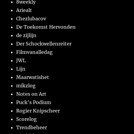
8weekly
Ariealt
Chezlubacov
De Toekomst Hervonden
de zijlijn
Der Schockwellenreiter
Filmvanalledag
JWL
Lijn
Maarwatishet
mikzlog
Notes on Art
Puck's Podium
Rogier Knipscheer
Scorelog
Trendbeheer