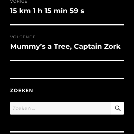
VORIGE
navigatie
15 km 1 h 15 min 59 s
Vorig
bericht:
VOLGENDE
Mummy’s a Tree, Captain Zork
Volgend
bericht:
ZOEKEN
ZO
Zoeken
naar: