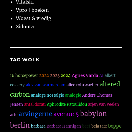
Vitalski
Vpro | boeken
Woest & vredig
Zidouta
TAG WOLK
Agnes Varda
16 horsepower
2022
2023
2024
AI
albert
altered
cossery
alex van warmerdam
alice rohrwacher
carbon
analoge nostalgie
analogie
Anders Thomas
Jensen
antal dorati
Aphrodite Patoulidou
arjen van veelen
babylon
arvingerne
avenue 5
arte
berlin
beppe
barbara
Barbara Hannigan
beef
bela tarr