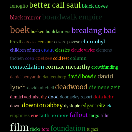
better call saul
fenoglio
black doves
boardwalk empire
black mirror
boek
breaking bad
boeken
bouli lanners
chernobyl
brexit
carcass
censuur
cesare pavese
citaat
children of men
classics
claude vivier
clemens
coetzee
column
thonen
coen
cold feet
constellation
cormac mccarthy
crowdfunding
david
david bowie
daniel benyamin
dautzenberg
deadwood
lynch
die neue zeit
david mitchell
dood
dota kehr
dimitri verhulst
diy
doomsday report
downton abbey
edgar reitz
down
dystopie
ek
fallout
faith no more
emptiness
erie
fargo
fillm
film
foundation
flickr
foto
fugazi