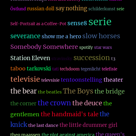
say nothing
russian doll
Östlund
schilderkunst
seie
serie
sense8
Self-Portrait as a Coffee-Pot
slow horses
severance
show me a hero
Somebody Somewhere
spotify
star wars
succession
Station Eleven
t3
stravinsky
taboo
tarkovski
tati
techdoom
tegenlicht
telefisie
televisie
theater
tentoonstelling
televsisie
The Boys
the bear
the bridge
the beatles
the crown
the deuce
the
the corner
the
the handmaid's tale
gentlemen
knick
the little drummer girl
the last dance
the queen's
theo maassen
the plot against america