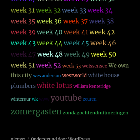
week 31
week 32
week 33
week 34
week 35
week 36
week 37
week 38
week 39
week 40
week 41
week 42
week 43
week 44
week 45
week 46
week 47
week 48
week 49
week 50
week 51
week 52
We own
week 53
weissensee
this city
white house
westworld
wes anderson
white lotus
plumbers
william kenteridge
youtube
winteruur
wk
www
zeuren
zomergasten
zondagochtendmijmeringen
niemsz
Ondersteund door WordPress