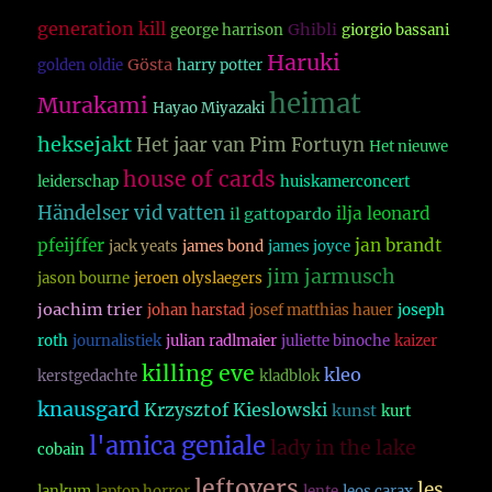
generation kill
Ghibli
george harrison
giorgio bassani
Haruki
Gösta
golden oldie
harry potter
heimat
Murakami
Hayao Miyazaki
heksejakt
Het jaar van Pim Fortuyn
Het nieuwe
house of cards
leiderschap
huiskamerconcert
Händelser vid vatten
ilja leonard
il gattopardo
pfeijffer
jan brandt
jack yeats
james bond
james joyce
jim jarmusch
jason bourne
jeroen olyslaegers
joachim trier
johan harstad
josef matthias hauer
joseph
roth
journalistiek
julian radlmaier
juliette binoche
kaizer
killing eve
kleo
kerstgedachte
kladblok
knausgard
Krzysztof Kieslowski
kunst
kurt
l'amica geniale
lady in the lake
cobain
leftovers
les
lankum
laptop horror
lente
leos carax