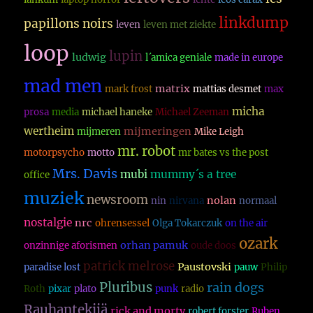
linkdump
papillons noirs
leven
leven met ziekte
loop
lupin
ludwig
l´amica geniale
made in europe
mad men
matrix
mark frost
mattias desmet
max
micha
prosa
media
michael haneke
Michael Zeeman
wertheim
mijmeringen
mijmeren
Mike Leigh
mr. robot
motorpsycho
motto
mr bates vs the post
Mrs. Davis
mubi
mummy´s a tree
office
muziek
newsroom
nolan
nin
nirvana
normaal
nostalgie
nrc
ohrensessel
Olga Tokarczuk
on the air
ozark
orhan pamuk
onzinnige aforismen
oude doos
patrick melrose
Paustovski
paradise lost
pauw
Philip
Pluribus
rain dogs
Roth
pixar
plato
punk
radio
Rauhantekijä
rick and morty
robert forster
Ruben