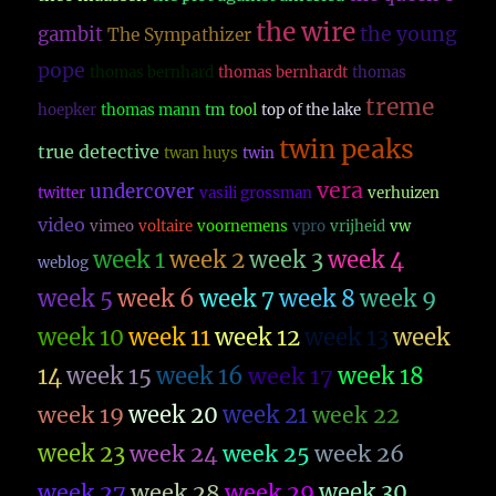
the wire
the young
gambit
The Sympathizer
pope
thomas bernhard
thomas bernhardt
thomas
treme
hoepker
thomas mann
tm
tool
top of the lake
twin peaks
true detective
twan huys
twin
vera
undercover
twitter
vasili grossman
verhuizen
video
vimeo
voltaire
voornemens
vpro
vrijheid
vw
week 1
week 2
week 3
week 4
weblog
week 5
week 6
week 7
week 8
week 9
week 10
week 11
week 12
week 13
week
14
week 15
week 16
week 17
week 18
week 19
week 20
week 21
week 22
week 23
week 26
week 24
week 25
week 27
week 28
week 29
week 30