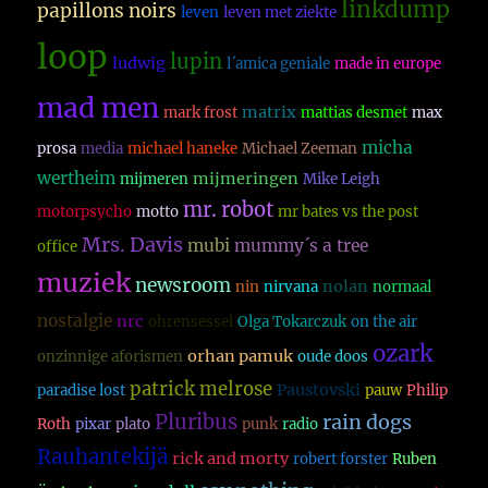
linkdump
papillons noirs
leven
leven met ziekte
loop
lupin
ludwig
l´amica geniale
made in europe
mad men
matrix
mark frost
mattias desmet
max
micha
prosa
media
michael haneke
Michael Zeeman
wertheim
mijmeringen
mijmeren
Mike Leigh
mr. robot
motorpsycho
motto
mr bates vs the post
Mrs. Davis
mubi
mummy´s a tree
office
muziek
newsroom
nolan
nin
nirvana
normaal
nostalgie
nrc
ohrensessel
Olga Tokarczuk
on the air
ozark
orhan pamuk
onzinnige aforismen
oude doos
patrick melrose
Paustovski
paradise lost
pauw
Philip
Pluribus
rain dogs
Roth
pixar
plato
punk
radio
Rauhantekijä
rick and morty
robert forster
Ruben