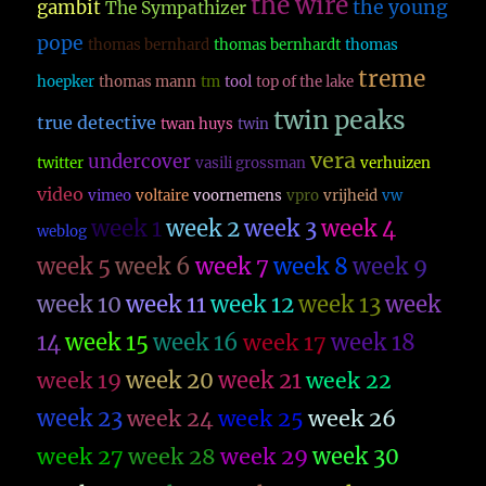
the wire
the young
gambit
The Sympathizer
pope
thomas bernhard
thomas bernhardt
thomas
treme
hoepker
thomas mann
tm
tool
top of the lake
twin peaks
true detective
twan huys
twin
vera
undercover
twitter
vasili grossman
verhuizen
video
vimeo
voltaire
voornemens
vpro
vrijheid
vw
week 1
week 2
week 3
week 4
weblog
week 5
week 6
week 7
week 8
week 9
week 10
week 11
week 12
week 13
week
14
week 15
week 16
week 17
week 18
week 19
week 20
week 21
week 22
week 23
week 26
week 24
week 25
week 27
week 28
week 29
week 30