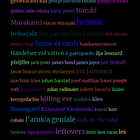
generation kill
Ghibli
george harrison
giorgio bassani
Haruki
Gösta
golden oldie
harry potter
heimat
Murakami
Hayao Miyazaki
heksejakt
Het jaar van Pim Fortuyn
Het nieuwe
house of cards
leiderschap
huiskamerconcert
Händelser vid vatten
ilja leonard
il gattopardo
pfeijffer
jan brandt
jack yeats
james bond
james joyce
jim jarmusch
jason bourne
jeroen olyslaegers
joachim trier
johan harstad
josef matthias hauer
joseph
roth
journalistiek
julian radlmaier
juliette binoche
kaizer
killing eve
kleo
kerstgedachte
kladblok
knausgard
Krzysztof Kieslowski
kunst
kurt
l'amica geniale
lady in the lake
cobain
leftovers
les
lankum
laptop horror
lente
leos carax