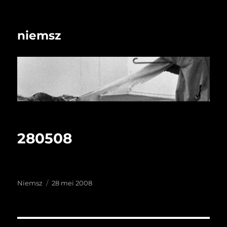
niemsz
280508
Auteur
Geplaatst
Niemsz
28 mei 2008
op