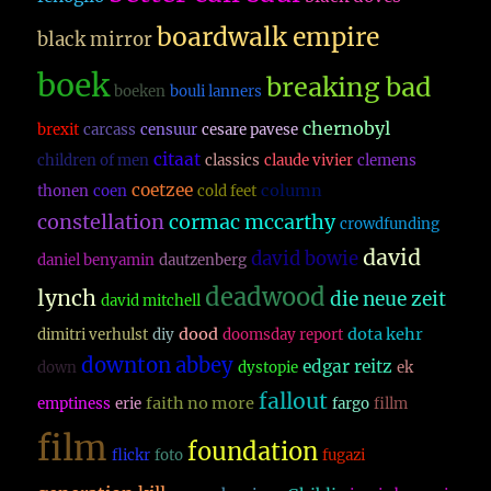
boardwalk empire
black mirror
boek
breaking bad
boeken
bouli lanners
chernobyl
brexit
carcass
censuur
cesare pavese
citaat
children of men
classics
claude vivier
clemens
coetzee
column
thonen
coen
cold feet
constellation
cormac mccarthy
crowdfunding
david
david bowie
daniel benyamin
dautzenberg
deadwood
lynch
die neue zeit
david mitchell
dood
dota kehr
dimitri verhulst
diy
doomsday report
downton abbey
edgar reitz
down
dystopie
ek
fallout
faith no more
emptiness
erie
fargo
fillm
film
foundation
flickr
foto
fugazi