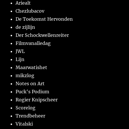
Ariealt
Chezlubacov
De Toekomst Hervonden
de zijlijn
Der Schockwellenreiter
Filmvanalledag
JWL
Lijn
Maarwatishet
mikzlog
Notes on Art
Puck's Podium
Rogier Knipscheer
Scorelog
Trendbeheer
Vitalski