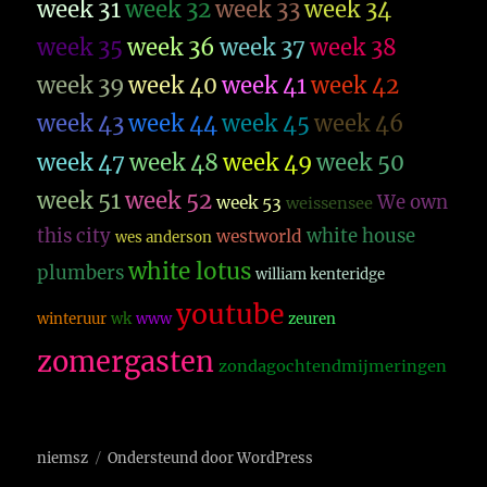
week 31
week 32
week 33
week 34
week 35
week 36
week 37
week 38
week 39
week 40
week 41
week 42
week 43
week 44
week 45
week 46
week 47
week 48
week 49
week 50
week 51
week 52
We own
week 53
weissensee
this city
white house
westworld
wes anderson
white lotus
plumbers
william kenteridge
youtube
winteruur
wk
www
zeuren
zomergasten
zondagochtendmijmeringen
niemsz
Ondersteund door WordPress