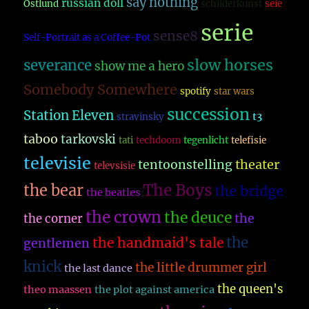
say nothing
russian doll
Östlund
schilderkunst
seie
serie
sense8
Self-Portrait as a Coffee-Pot
slow horses
severance
show me a hero
Somebody Somewhere
spotify
star wars
succession
Station Eleven
t3
stravinsky
taboo
tarkovski
tati
techdoom
tegenlicht
telefisie
televisie
theater
tentoonstelling
televsisie
The Boys
the bear
the bridge
the beatles
the crown
the deuce
the
the corner
the
the handmaid's tale
gentlemen
knick
the little drummer girl
the last dance
the queen's
theo maassen
the plot against america