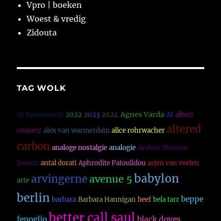
Vpro | boeken
Woest & vredig
Zidouta
TAG WOLK
Agnes Varda
16 horsepower
2022
2023
2024
AI
albert
altered
cossery
alex van warmerdam
alice rohrwacher
carbon
analoge nostalgie
analogie
Anders Thomas
Jensen
antal dorati
Aphrodite Patoulidou
arjen van veelen
babylon
arvingerne
avenue 5
arte
berlin
beppe
barbara
Barbara Hannigan
beef
bela tarr
better call saul
fenoglio
black doves