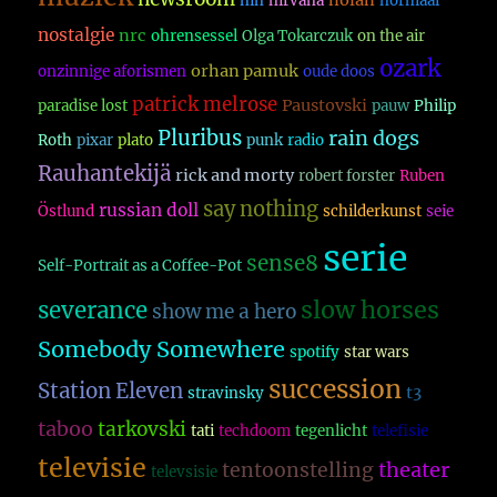
nolan
nin
nirvana
normaal
nostalgie
nrc
ohrensessel
Olga Tokarczuk
on the air
ozark
orhan pamuk
onzinnige aforismen
oude doos
patrick melrose
Paustovski
paradise lost
pauw
Philip
Pluribus
rain dogs
Roth
pixar
plato
punk
radio
Rauhantekijä
rick and morty
robert forster
Ruben
say nothing
russian doll
Östlund
schilderkunst
seie
serie
sense8
Self-Portrait as a Coffee-Pot
slow horses
severance
show me a hero
Somebody Somewhere
spotify
star wars
succession
Station Eleven
t3
stravinsky
taboo
tarkovski
tati
techdoom
tegenlicht
telefisie
televisie
theater
tentoonstelling
televsisie