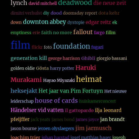
deadwood
lynch
die neue zeit
david mitchell
dood
dota kehr
dimitri verhulst
diy
doomsday report
downton abbey
edgar reitz
down
dystopie
ek
fallout
faith no more
emptiness
erie
fargo
fillm
film
foundation
flickr
foto
fugazi
generation kill
Ghibli
george harrison
giorgio bassani
Haruki
Gösta
golden oldie
harry potter
heimat
Murakami
Hayao Miyazaki
heksejakt
Het jaar van Pim Fortuyn
Het nieuwe
house of cards
leiderschap
huiskamerconcert
Händelser vid vatten
ilja leonard
il gattopardo
pfeijffer
jan brandt
jack yeats
james bond
james joyce
jim jarmusch
jason bourne
jeroen olyslaegers
joachim trier
johan harstad
josef matthias hauer
joseph