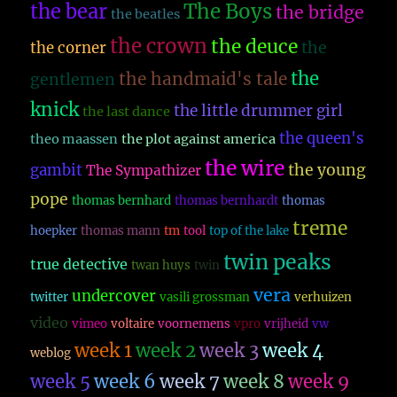
The Boys
the bear
the bridge
the beatles
the crown
the deuce
the
the corner
the
the handmaid's tale
gentlemen
knick
the little drummer girl
the last dance
the queen's
theo maassen
the plot against america
the wire
the young
gambit
The Sympathizer
pope
thomas bernhard
thomas bernhardt
thomas
treme
hoepker
thomas mann
tm
tool
top of the lake
twin peaks
true detective
twan huys
twin
vera
undercover
twitter
vasili grossman
verhuizen
video
vimeo
voltaire
voornemens
vpro
vrijheid
vw
week 1
week 2
week 3
week 4
weblog
week 5
week 6
week 7
week 8
week 9