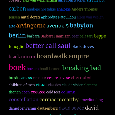
cossery
alex van warmerdam
alice rohrwacher
carbon
analoge nostalgie
analogie
Anders Thomas
Jensen
antal dorati
Aphrodite Patoulidou
arjen van veelen
babylon
arvingerne
avenue 5
arte
berlin
beppe
barbara
Barbara Hannigan
beef
bela tarr
better call saul
fenoglio
black doves
boardwalk empire
black mirror
boek
breaking bad
boeken
bouli lanners
chernobyl
brexit
carcass
censuur
cesare pavese
citaat
children of men
classics
claude vivier
clemens
coetzee
column
thonen
coen
cold feet
constellation
cormac mccarthy
crowdfunding
david
david bowie
daniel benyamin
dautzenberg