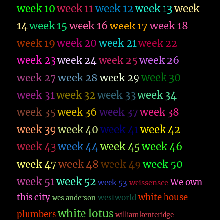
week 10
week 11
week 12
week 13
week
14
week 15
week 16
week 17
week 18
week 19
week 20
week 21
week 22
week 23
week 26
week 24
week 25
week 27
week 28
week 29
week 30
week 31
week 32
week 33
week 34
week 35
week 36
week 37
week 38
week 39
week 40
week 41
week 42
week 43
week 44
week 45
week 46
week 47
week 48
week 49
week 50
week 51
week 52
We own
week 53
weissensee
this city
white house
westworld
wes anderson
white lotus
plumbers
william kenteridge