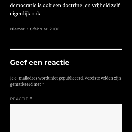
democratie is ook een doctrine, en vrijheid zelf
eigenlijk ook.
Auteur
Geplaatst
Niemsz
8 februari 2006
op
Geef een reactie
Je e-mailadres wordt niet gepubliceerd.
Vereiste velden zijn
gemarkeerd met
*
REACTIE
*