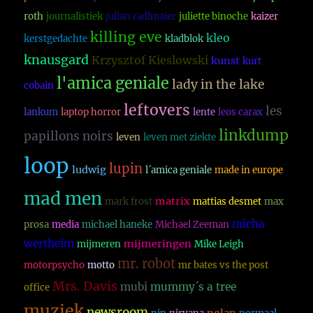
roth
journalistiek
julian radlmaier
juliette binoche
kaizer
killing eve
kleo
kerstgedachte
kladblok
knausgard
Krzysztof Kieslowski
kunst
kurt
l'amica geniale
lady in the lake
cobain
leftovers
les
lankum
laptop horror
lente
leos carax
linkdump
papillons noirs
leven
leven met ziekte
loop
lupin
ludwig
l´amica geniale
made in europe
mad men
matrix
mark frost
mattias desmet
max
micha
prosa
media
michael haneke
Michael Zeeman
wertheim
mijmeringen
mijmeren
Mike Leigh
mr. robot
motorpsycho
motto
mr bates vs the post
Mrs. Davis
mubi
mummy´s a tree
office
muziek
newsroom