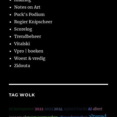
Notes on Art
Puck's Podium
Rogier Knipscheer
Scorelog
Trendbeheer
Vitalski
Vpro | boeken
Woest & vredig
Zidouta
TAG WOLK
Agnes Varda
16 horsepower
2022
2023
2024
AI
albert
altered