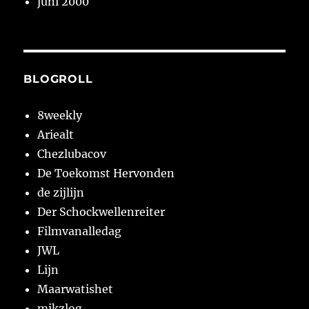
juni 2000
BLOGROLL
8weekly
Ariealt
Chezlubacov
De Toekomst Hervonden
de zijlijn
Der Schockwellenreiter
Filmvanalledag
JWL
Lijn
Maarwatishet
mikzlog