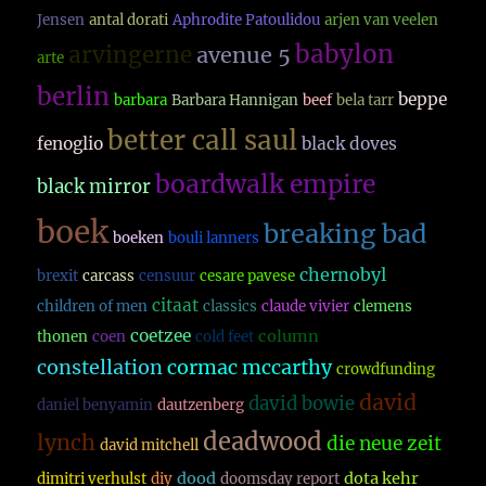
Jensen
antal dorati
Aphrodite Patoulidou
arjen van veelen
babylon
arvingerne
avenue 5
arte
berlin
beppe
barbara
Barbara Hannigan
beef
bela tarr
better call saul
fenoglio
black doves
boardwalk empire
black mirror
boek
breaking bad
boeken
bouli lanners
chernobyl
brexit
carcass
censuur
cesare pavese
citaat
children of men
classics
claude vivier
clemens
coetzee
column
thonen
coen
cold feet
constellation
cormac mccarthy
crowdfunding
david
david bowie
daniel benyamin
dautzenberg
deadwood
lynch
die neue zeit
david mitchell
dood
dota kehr
dimitri verhulst
diy
doomsday report