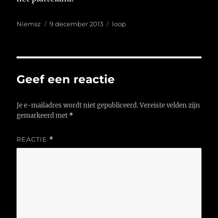
Auteur
Geplaatst
Tags
Niemsz
9 december 2013
loop
op
Geef een reactie
Je e-mailadres wordt niet gepubliceerd.
Vereiste velden zijn
gemarkeerd met
*
REACTIE
*