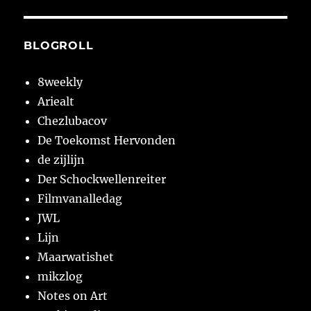
BLOGROLL
8weekly
Ariealt
Chezlubacov
De Toekomst Hervonden
de zijlijn
Der Schockwellenreiter
Filmvanalledag
JWL
Lijn
Maarwatishet
mikzlog
Notes on Art