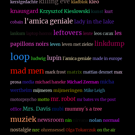
killing eve
kleo
kerstgedachte
kladblok
knausgard
Krzysztof Kieslowski
kunst
kurt
l'amica geniale
lady in the lake
cobain
leftovers
les
lankum
laptop horror
lente
leos carax
linkdump
papillons noirs
leven
leven met ziekte
loop
lupin
ludwig
l´amica geniale
made in europe
mad men
matrix
mark frost
mattias desmet
max
micha
prosa
media
michael haneke
Michael Zeeman
wertheim
mijmeringen
mijmeren
Mike Leigh
mr. robot
motorpsycho
motto
mr bates vs the post
Mrs. Davis
mubi
mummy´s a tree
office
muziek
newsroom
nolan
nin
nirvana
normaal
nostalgie
nrc
ohrensessel
Olga Tokarczuk
on the air