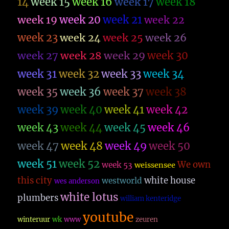
14
week 15
week 16
week 17
week 18
week 19
week 20
week 21
week 22
week 23
week 26
week 24
week 25
week 27
week 28
week 29
week 30
week 31
week 32
week 33
week 34
week 35
week 36
week 37
week 38
week 39
week 40
week 41
week 42
week 43
week 44
week 45
week 46
week 47
week 48
week 49
week 50
week 51
week 52
We own
week 53
weissensee
this city
white house
westworld
wes anderson
white lotus
plumbers
william kenteridge
youtube
winteruur
wk
www
zeuren