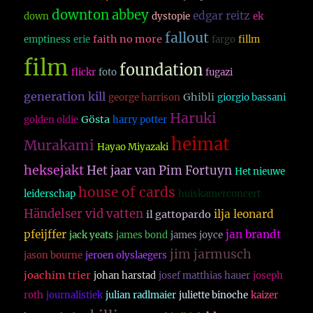
downton abbey
edgar reitz
down
dystopie
ek
fallout
faith no more
emptiness
erie
fargo
fillm
film
foundation
flickr
foto
fugazi
generation kill
Ghibli
george harrison
giorgio bassani
Haruki
Gösta
golden oldie
harry potter
heimat
Murakami
Hayao Miyazaki
heksejakt
Het jaar van Pim Fortuyn
Het nieuwe
house of cards
leiderschap
huiskamerconcert
Händelser vid vatten
ilja leonard
il gattopardo
pfeijffer
jan brandt
jack yeats
james bond
james joyce
jim jarmusch
jason bourne
jeroen olyslaegers
joachim trier
johan harstad
josef matthias hauer
joseph
roth
journalistiek
julian radlmaier
juliette binoche
kaizer