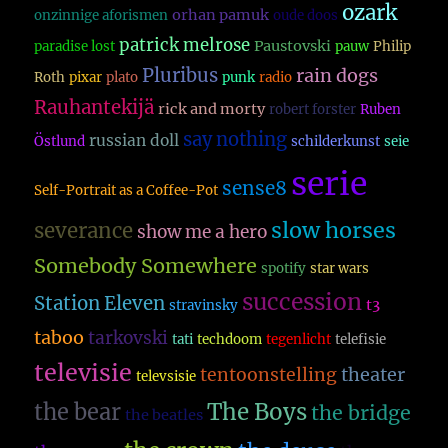
ozark
orhan pamuk
onzinnige aforismen
oude doos
patrick melrose
Paustovski
paradise lost
pauw
Philip
Pluribus
rain dogs
Roth
pixar
plato
punk
radio
Rauhantekijä
rick and morty
robert forster
Ruben
say nothing
russian doll
Östlund
schilderkunst
seie
serie
sense8
Self-Portrait as a Coffee-Pot
slow horses
severance
show me a hero
Somebody Somewhere
spotify
star wars
succession
Station Eleven
t3
stravinsky
taboo
tarkovski
tati
techdoom
tegenlicht
telefisie
televisie
theater
tentoonstelling
televsisie
The Boys
the bear
the bridge
the beatles