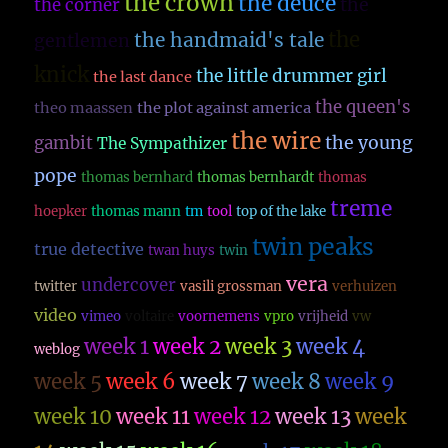
the crown
the deuce
the
the corner
the
the handmaid's tale
gentlemen
knick
the little drummer girl
the last dance
the queen's
theo maassen
the plot against america
the wire
the young
gambit
The Sympathizer
pope
thomas bernhard
thomas bernhardt
thomas
treme
hoepker
thomas mann
tm
tool
top of the lake
twin peaks
true detective
twan huys
twin
vera
undercover
twitter
vasili grossman
verhuizen
video
vimeo
voltaire
voornemens
vpro
vrijheid
vw
week 1
week 2
week 3
week 4
weblog
week 5
week 6
week 7
week 8
week 9
week 10
week 11
week 12
week 13
week