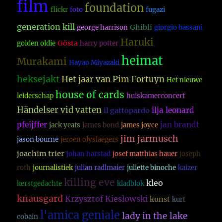
film
foundation
flickr
foto
fugazi
generation kill
Ghibli
george harrison
giorgio bassani
Haruki
Gösta
golden oldie
harry potter
heimat
Murakami
Hayao Miyazaki
heksejakt
Het jaar van Pim Fortuyn
Het nieuwe
house of cards
leiderschap
huiskamerconcert
Händelser vid vatten
ilja leonard
il gattopardo
pfeijffer
jan brandt
jack yeats
james bond
james joyce
jim jarmusch
jason bourne
jeroen olyslaegers
joachim trier
johan harstad
josef matthias hauer
joseph
roth
journalistiek
julian radlmaier
juliette binoche
kaizer
killing eve
kleo
kerstgedachte
kladblok
knausgard
Krzysztof Kieslowski
kunst
kurt
l'amica geniale
lady in the lake
cobain