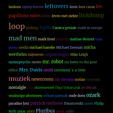
leftovers
les
lankum
laptop horror
lente
leos carax
linkdump
papillons noirs
leven
leven met ziekte
loop
lupin
ludwig
l´amica geniale
made in europe
mad men
matrix
mark frost
mattias desmet
max
micha
prosa
media
michael haneke
Michael Zeeman
wertheim
mijmeringen
mijmeren
Mike Leigh
mr. robot
motorpsycho
motto
mr bates vs the post
Mrs. Davis
mubi
mummy´s a tree
office
muziek
newsroom
nolan
nin
nirvana
normaal
nostalgie
nrc
ohrensessel
Olga Tokarczuk
on the air
ozark
orhan pamuk
onzinnige aforismen
oude doos
patrick melrose
Paustovski
paradise lost
pauw
Philip
Pluribus
rain dogs
Roth
pixar
plato
punk
radio