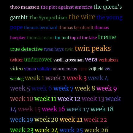
the queen's
theo maassen
the plot against america
the wire
the young
gambit
The Sympathizer
pope
thomas bernhard
thomas bernhardt
thomas
treme
hoepker
thomas mann
tm
tool
top of the lake
twin peaks
true detective
twan huys
twin
vera
undercover
twitter
vasili grossman
verhuizen
video
vimeo
voltaire
voornemens
vpro
vrijheid
vw
week 1
week 2
week 3
week 4
weblog
week 5
week 6
week 7
week 8
week 9
week 10
week 11
week 12
week 13
week
14
week 15
week 16
week 17
week 18
week 19
week 20
week 21
week 22
week 23
week 26
week 24
week 25