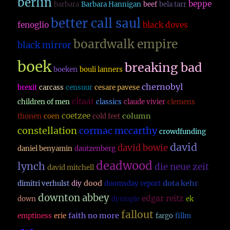
berlin
beppe
barbara
Barbara Hannigan
beef
bela tarr
better call saul
fenoglio
black doves
boardwalk empire
black mirror
boek
breaking bad
boeken
bouli lanners
chernobyl
brexit
carcass
censuur
cesare pavese
citaat
children of men
classics
claude vivier
clemens
coetzee
column
thonen
coen
cold feet
constellation
cormac mccarthy
crowdfunding
david
david bowie
daniel benyamin
dautzenberg
deadwood
lynch
die neue zeit
david mitchell
dood
dota kehr
dimitri verhulst
diy
doomsday report
downton abbey
edgar reitz
down
dystopie
ek
fallout
faith no more
emptiness
erie
fargo
fillm