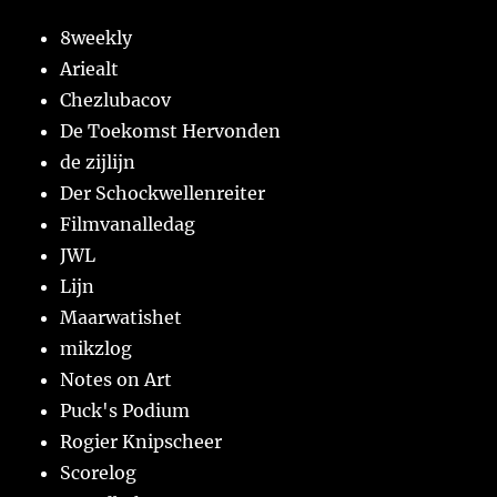
8weekly
Ariealt
Chezlubacov
De Toekomst Hervonden
de zijlijn
Der Schockwellenreiter
Filmvanalledag
JWL
Lijn
Maarwatishet
mikzlog
Notes on Art
Puck's Podium
Rogier Knipscheer
Scorelog