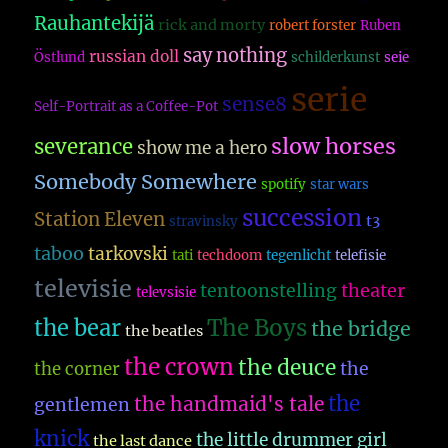
Rauhantekijä
rick and morty
robert forster
Ruben
say nothing
russian doll
Östlund
schilderkunst
seie
serie
sense8
Self-Portrait as a Coffee-Pot
slow horses
severance
show me a hero
Somebody Somewhere
spotify
star wars
succession
Station Eleven
t3
stravinsky
taboo
tarkovski
tati
techdoom
tegenlicht
telefisie
televisie
theater
tentoonstelling
televsisie
The Boys
the bear
the bridge
the beatles
the crown
the deuce
the
the corner
the
the handmaid's tale
gentlemen
knick
the little drummer girl
the last dance