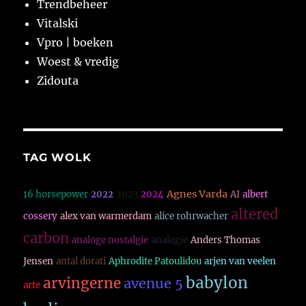
Trendbeheer
Vitalski
Vpro | boeken
Woest & vredig
Zidouta
TAG WOLK
Agnes Varda
16 horsepower
2022
2023
2024
AI
albert
altered
cossery
alex van warmerdam
alice rohrwacher
carbon
analoge nostalgie
analogie
Anders Thomas
Jensen
antal dorati
Aphrodite Patoulidou
arjen van veelen
babylon
arvingerne
avenue 5
arte