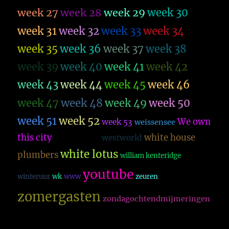
week 27
week 28
week 29
week 30
week 31
week 32
week 33
week 34
week 35
week 36
week 37
week 38
week 39
week 40
week 41
week 42
week 43
week 44
week 45
week 46
week 47
week 48
week 49
week 50
week 51
week 52
We own
week 53
weissensee
this city
white house
westworld
wes anderson
white lotus
plumbers
william kenteridge
youtube
winteruur
wk
www
zeuren
zomergasten
zondagochtendmijmeringen