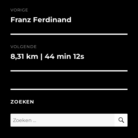
Bericht
VORIGE
navigatie
Franz Ferdinand
Vorig
bericht:
VOLGENDE
8,31 km | 44 min 12s
Volgend
bericht:
ZOEKEN
ZO
Zoeken
naar: