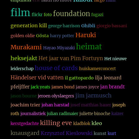
faith no more
emptiness
erie
fargo
fillm
film
foundation
flickr
foto
fugazi
generation kill
Ghibli
george harrison
giorgio bassani
Haruki
Gösta
golden oldie
harry potter
heimat
Murakami
Hayao Miyazaki
heksejakt
Het jaar van Pim Fortuyn
Het nieuwe
house of cards
leiderschap
huiskamerconcert
Händelser vid vatten
ilja leonard
il gattopardo
pfeijffer
jan brandt
jack yeats
james bond
james joyce
jim jarmusch
jason bourne
jeroen olyslaegers
joachim trier
johan harstad
josef matthias hauer
joseph
roth
journalistiek
julian radlmaier
juliette binoche
kaizer
killing eve
kleo
kerstgedachte
kladblok
knausgard
Krzysztof Kieslowski
kunst
kurt