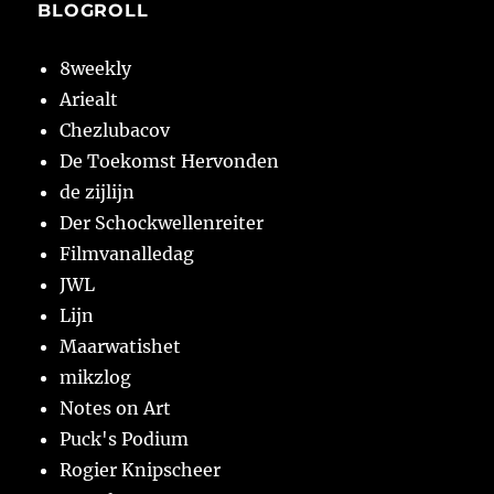
BLOGROLL
8weekly
Ariealt
Chezlubacov
De Toekomst Hervonden
de zijlijn
Der Schockwellenreiter
Filmvanalledag
JWL
Lijn
Maarwatishet
mikzlog
Notes on Art
Puck's Podium
Rogier Knipscheer