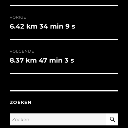
Bericht
VORIGE
navigatie
6.42 km 34 min 9 s
Vorig
bericht:
VOLGENDE
8.37 km 47 min 3 s
Volgend
bericht:
ZOEKEN
ZO
Zoeken
naar: