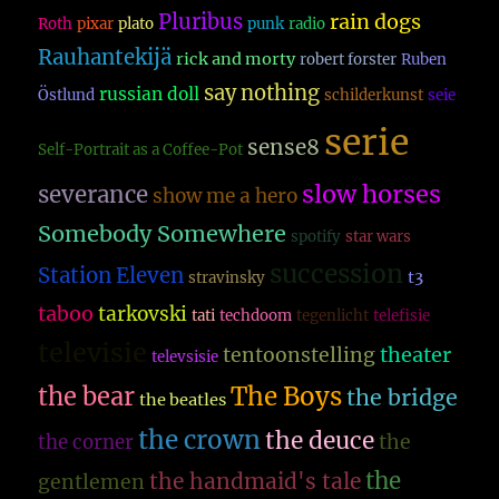
Pluribus
rain dogs
Roth
pixar
plato
punk
radio
Rauhantekijä
rick and morty
robert forster
Ruben
say nothing
russian doll
Östlund
schilderkunst
seie
serie
sense8
Self-Portrait as a Coffee-Pot
slow horses
severance
show me a hero
Somebody Somewhere
spotify
star wars
succession
Station Eleven
t3
stravinsky
taboo
tarkovski
tati
techdoom
tegenlicht
telefisie
televisie
theater
tentoonstelling
televsisie
The Boys
the bear
the bridge
the beatles
the crown
the deuce
the
the corner
the
the handmaid's tale
gentlemen