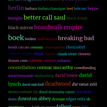
berlin
beppe
barbara
Barbara Hannigan
beef
bela tarr
better call saul
fenoglio
black doves
boardwalk empire
black mirror
boek
breaking bad
boeken
bouli lanners
chernobyl
brexit
carcass
censuur
cesare pavese
citaat
children of men
classics
claude vivier
clemens
coetzee
column
thonen
coen
cold feet
constellation
cormac mccarthy
crowdfunding
david
david bowie
daniel benyamin
dautzenberg
deadwood
lynch
die neue zeit
david mitchell
dood
dota kehr
dimitri verhulst
diy
doomsday report
downton abbey
edgar reitz
down
dystopie
ek
fallout