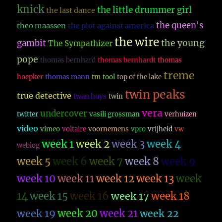
knick
the little drummer girl
the last dance
the queen's
theo maassen
the plot against america
the wire
the young
gambit
The Sympathizer
pope
thomas bernhard
thomas bernhardt
thomas
treme
hoepker
thomas mann
tm
tool
top of the lake
twin peaks
true detective
twan huys
twin
vera
undercover
twitter
vasili grossman
verhuizen
video
vimeo
voltaire
voornemens
vpro
vrijheid
vw
week 1
week 2
week 3
week 4
weblog
week 5
week 6
week 7
week 8
week 9
week 10
week 11
week 12
week 13
week
14
week 15
week 16
week 17
week 18
week 19
week 20
week 21
week 22