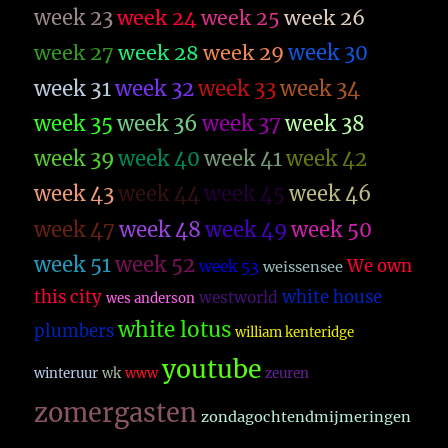
week 23
week 26
week 24
week 25
week 27
week 28
week 29
week 30
week 31
week 32
week 33
week 34
week 35
week 36
week 37
week 38
week 39
week 40
week 41
week 42
week 43
week 44
week 45
week 46
week 47
week 48
week 49
week 50
week 51
week 52
We own
week 53
weissensee
this city
white house
westworld
wes anderson
white lotus
plumbers
william kenteridge
youtube
winteruur
wk
www
zeuren
zomergasten
zondagochtendmijmeringen