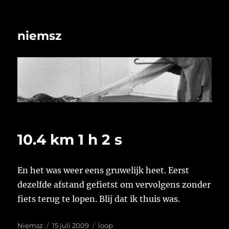
niemsz
10.4 km 1 h 2 s
En het was weer eens gruwelijk heet. Eerst
dezelfde afstand gefietst om vervolgens zonder
fiets terug te lopen. Blij dat ik thuis was.
Auteur
Geplaatst
Tags
Niemsz
15 juli 2009
loop