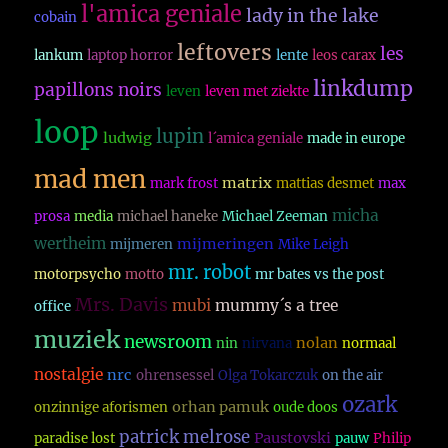
l'amica geniale
lady in the lake
cobain
leftovers
les
lankum
laptop horror
lente
leos carax
linkdump
papillons noirs
leven
leven met ziekte
loop
lupin
ludwig
l´amica geniale
made in europe
mad men
matrix
mark frost
mattias desmet
max
micha
prosa
media
michael haneke
Michael Zeeman
wertheim
mijmeringen
mijmeren
Mike Leigh
mr. robot
motorpsycho
motto
mr bates vs the post
Mrs. Davis
mubi
mummy´s a tree
office
muziek
newsroom
nolan
nin
nirvana
normaal
nostalgie
nrc
ohrensessel
Olga Tokarczuk
on the air
ozark
orhan pamuk
onzinnige aforismen
oude doos
patrick melrose
Paustovski
paradise lost
pauw
Philip