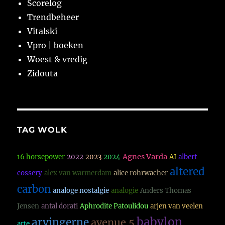
Scorelog
Trendbeheer
Vitalski
Vpro | boeken
Woest & vredig
Zidouta
TAG WOLK
Agnes Varda
16 horsepower
2022
2023
2024
AI
albert
altered
cossery
alex van warmerdam
alice rohrwacher
carbon
analoge nostalgie
analogie
Anders Thomas
Jensen
antal dorati
Aphrodite Patoulidou
arjen van veelen
babylon
arvingerne
avenue 5
arte