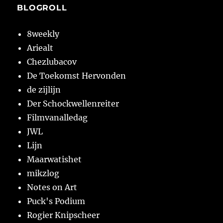
BLOGROLL
8weekly
Ariealt
Chezlubacov
De Toekomst Hervonden
de zijlijn
Der Schockwellenreiter
Filmvanalledag
JWL
Lijn
Maarwatishet
mikzlog
Notes on Art
Puck's Podium
Rogier Knipscheer