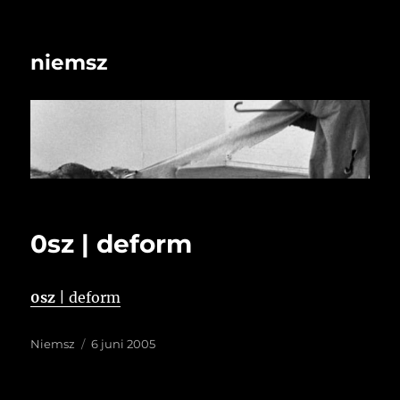
niemsz
0sz | deform
0sz
| deform
Auteur
Geplaatst
Niemsz
6 juni 2005
op