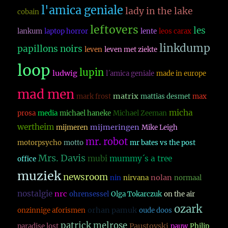
l'amica geniale
lady in the lake
cobain
leftovers
les
lankum
laptop horror
lente
leos carax
linkdump
papillons noirs
leven
leven met ziekte
loop
lupin
ludwig
l´amica geniale
made in europe
mad men
matrix
mark frost
mattias desmet
max
micha
prosa
media
michael haneke
Michael Zeeman
wertheim
mijmeringen
mijmeren
Mike Leigh
mr. robot
motorpsycho
motto
mr bates vs the post
Mrs. Davis
mubi
mummy´s a tree
office
muziek
newsroom
nolan
nin
nirvana
normaal
nostalgie
nrc
ohrensessel
Olga Tokarczuk
on the air
ozark
orhan pamuk
onzinnige aforismen
oude doos
patrick melrose
Paustovski
paradise lost
pauw
Philip