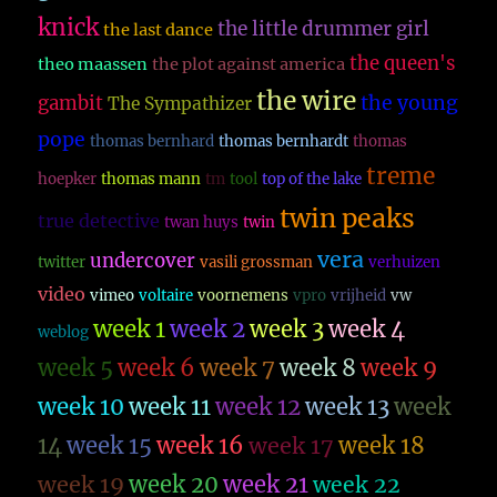
knick
the little drummer girl
the last dance
the queen's
theo maassen
the plot against america
the wire
the young
gambit
The Sympathizer
pope
thomas bernhard
thomas bernhardt
thomas
treme
hoepker
thomas mann
tm
tool
top of the lake
twin peaks
true detective
twan huys
twin
vera
undercover
twitter
vasili grossman
verhuizen
video
vimeo
voltaire
voornemens
vpro
vrijheid
vw
week 1
week 2
week 3
week 4
weblog
week 5
week 6
week 7
week 8
week 9
week 10
week 11
week 12
week 13
week
14
week 15
week 16
week 17
week 18
week 19
week 20
week 21
week 22