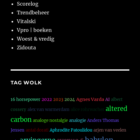
Scorelog
Trendbeheer
Vitalski
Vpro | boeken
Woest & vredig
Zidouta
TAG WOLK
Agnes Varda
16 horsepower
2022
2023
2024
AI
albert
altered
cossery
alex van warmerdam
alice rohrwacher
carbon
analoge nostalgie
analogie
Anders Thomas
Jensen
antal dorati
Aphrodite Patoulidou
arjen van veelen