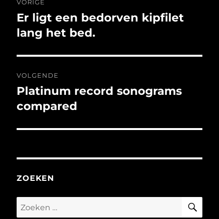
VORIGE
navigatie
Er ligt een bedorven kipfilet
Vorig
bericht:
lang het bed.
VOLGENDE
Platinum record sonograms
Volgend
bericht:
compared
ZOEKEN
ZO
Zoeken
naar: