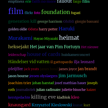
fallout
faith no more
emptiness
erie
fargo
fillm
film
foundation
flickr
foto
fugazi
generation kill
Ghibli
george harrison
giorgio bassani
Haruki
Gösta
golden oldie
harry potter
heimat
Murakami
Hayao Miyazaki
heksejakt
Het jaar van Pim Fortuyn
Het nieuwe
house of cards
leiderschap
huiskamerconcert
Händelser vid vatten
ilja leonard
il gattopardo
pfeijffer
jan brandt
jack yeats
james bond
james joyce
jim jarmusch
jason bourne
jeroen olyslaegers
joachim trier
johan harstad
josef matthias hauer
joseph
roth
journalistiek
julian radlmaier
juliette binoche
kaizer
killing eve
kleo
kerstgedachte
kladblok
knausgard
Krzysztof Kieslowski
kunst
kurt