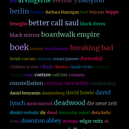
babylon
arvingerne
avenue 5
arte
berlin
beppe
barbara
Barbara Hannigan
beef
bela tarr
better call saul
fenoglio
black doves
boardwalk empire
black mirror
boek
breaking bad
boeken
bouli lanners
chernobyl
brexit
carcass
censuur
cesare pavese
citaat
children of men
classics
claude vivier
clemens
coetzee
column
thonen
coen
cold feet
constellation
cormac mccarthy
crowdfunding
david
david bowie
daniel benyamin
dautzenberg
deadwood
lynch
die neue zeit
david mitchell
dood
dota kehr
dimitri verhulst
diy
doomsday report
downton abbey
edgar reitz
down
dystopie
ek