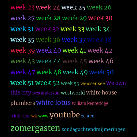
week 23
week 26
week 24
week 25
week 27
week 28
week 29
week 30
week 31
week 32
week 33
week 34
week 35
week 36
week 37
week 38
week 39
week 40
week 41
week 42
week 43
week 44
week 45
week 46
week 47
week 48
week 49
week 50
week 51
week 52
We own
week 53
weissensee
this city
white house
westworld
wes anderson
white lotus
plumbers
william kenteridge
youtube
winteruur
wk
www
zeuren
zomergasten
zondagochtendmijmeringen