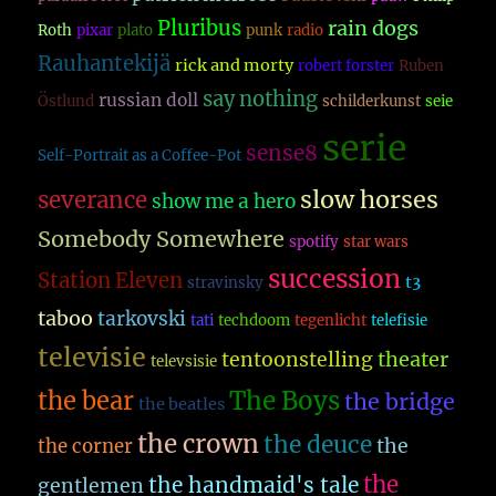
Pluribus
rain dogs
Roth
pixar
plato
punk
radio
Rauhantekijä
rick and morty
robert forster
Ruben
say nothing
russian doll
Östlund
schilderkunst
seie
serie
sense8
Self-Portrait as a Coffee-Pot
slow horses
severance
show me a hero
Somebody Somewhere
spotify
star wars
succession
Station Eleven
t3
stravinsky
taboo
tarkovski
tati
techdoom
tegenlicht
telefisie
televisie
theater
tentoonstelling
televsisie
The Boys
the bear
the bridge
the beatles
the crown
the deuce
the
the corner
the
the handmaid's tale
gentlemen