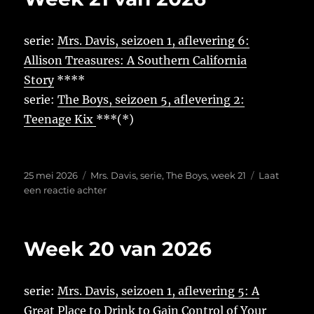
serie:
Mrs. Davis, seizoen 1, aflevering 6:
Allison Treasures: A Southern California
Story
****
serie:
The Boys, seizoen 5, aflevering 2:
Teenage Kix
***(*)
Geplaatst
Tags
25 mei 2026
Mrs. Davis
,
serie
,
The Boys
,
week 21
Laat
op
op
een reactie achter
Week
21
van
Week 20 van 2026
2026
serie:
Mrs. Davis, seizoen 1, aflevering 5: A
Great Place to Drink to Gain Control of Your