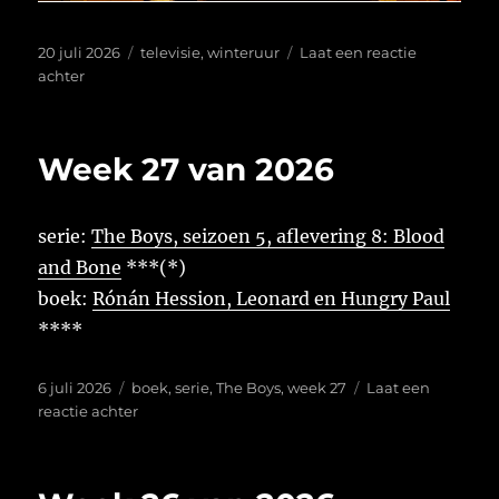
Geplaatst
Tags
20 juli 2026
televisie
,
winteruur
Laat een reactie
op
op
achter
Wendell
Berry,
Anne
Week 27 van 2026
Provoost
in
Winteruur
serie:
The Boys, seizoen 5, aflevering 8: Blood
and Bone
***(*)
boek:
Rónán Hession, Leonard en Hungry Paul
****
Geplaatst
Tags
6 juli 2026
boek
,
serie
,
The Boys
,
week 27
Laat een
op
op
reactie achter
Week
27
van