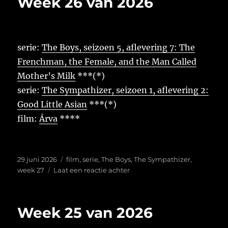
Week 26 van 2026
2026
serie:
The Boys, seizoen 5, aflevering 7: The
Frenchman, the Female, and the Man Called
Mother’s Milk
***(*)
serie:
The Sympathizer, seizoen 1, aflevering 2:
Good Little Asian
***(*)
film:
Árva
****
Geplaatst
Tags
29 juni 2026
film
,
serie
,
The Boys
,
The Sympathizer
,
op
op
week 27
Laat een reactie achter
Week
26
van
Week 25 van 2026
2026