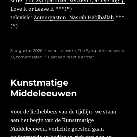
serie:
The Sympathizer, seizoen 1, aflevering 3:
Love It or Leave It
***(*)
televisie:
Zomergasten: Nasrah Habiballah
***
(*)
Geplaatst
Tags
3 augustus 2026
serie
,
televisie
,
The Sympathizer
,
week
op
op
31
,
zomergasten
Laat een reactie achter
Week
31
van
Kunstmatige
2026
Middeleeuwen
Voor de liefhebbers van de tijdlijn: we staan
aan het begin van de Kunstmatige
Middeleeuwen. Verlichte geesten gaan