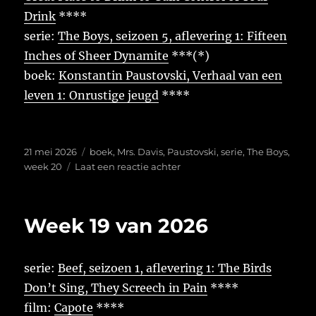
Drink
****
serie:
The Boys, seizoen 5, aflevering 1: Fifteen
Inches of Sheer Dynamite
***(*)
boek:
Konstantin Paustovski, Verhaal van een
leven 1: Onrustige jeugd
****
Geplaatst
Tags
21 mei 2026
boek
,
Mrs. Davis
,
Paustovski
,
serie
,
The Boys
,
op
op
week 20
Laat een reactie achter
Week
20
van
Week 19 van 2026
2026
serie:
Beef, seizoen 1, aflevering 1: The Birds
Don’t Sing, They Screech in Pain
****
film:
Capote
****