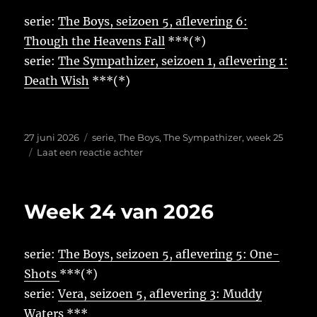
serie:
The Boys, seizoen 5, aflevering 6:
Though the Heavens Fall
***(*)
serie:
The Sympathizer, seizoen 1, aflevering 1:
Death Wish
***(*)
Geplaatst
Tags
27 juni 2026
serie
,
The Boys
,
The Sympathizer
,
week 25
op
op
Laat een reactie achter
Week
25
van
Week 24 van 2026
2026
serie:
The Boys, seizoen 5, aflevering 5: One-
Shots
***(*)
serie:
Vera, seizoen 5, aflevering 3: Muddy
Waters
***