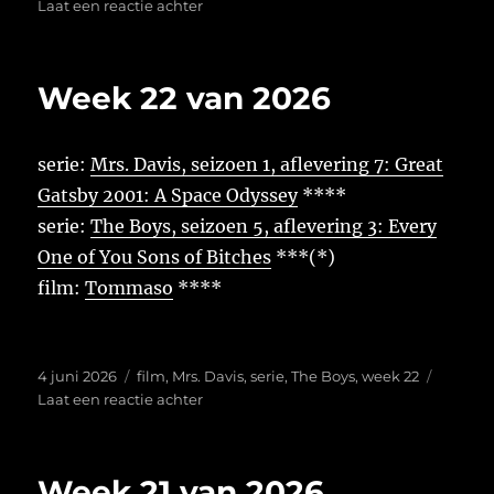
op
op
Laat een reactie achter
Week
23
van
Week 22 van 2026
2026
serie:
Mrs. Davis, seizoen 1, aflevering 7: Great
Gatsby 2001: A Space Odyssey
****
serie:
The Boys, seizoen 5, aflevering 3: Every
One of You Sons of Bitches
***(*)
film:
Tommaso
****
Geplaatst
Tags
4 juni 2026
film
,
Mrs. Davis
,
serie
,
The Boys
,
week 22
op
op
Laat een reactie achter
Week
22
van
Week 21 van 2026
2026