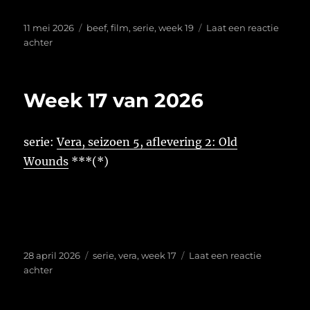
Geplaatst
Tags
11 mei 2026
beef
,
film
,
serie
,
week 19
Laat een reactie
op
op
achter
Week
19
van
Week 17 van 2026
2026
serie:
Vera, seizoen 5, aflevering 2: Old
Wounds
***(*)
Geplaatst
Tags
28 april 2026
serie
,
vera
,
week 17
Laat een reactie
op
op
achter
Week
17