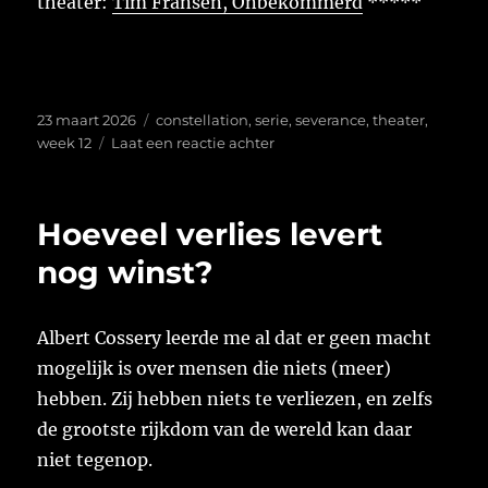
theater:
Tim Fransen, Onbekommerd
*****
Geplaatst
Tags
23 maart 2026
constellation
,
serie
,
severance
,
theater
,
op
op
week 12
Laat een reactie achter
Week
12
van
Hoeveel verlies levert
2026
nog winst?
Albert Cossery leerde me al dat er geen macht
mogelijk is over mensen die niets (meer)
hebben. Zij hebben niets te verliezen, en zelfs
de grootste rijkdom van de wereld kan daar
niet tegenop.