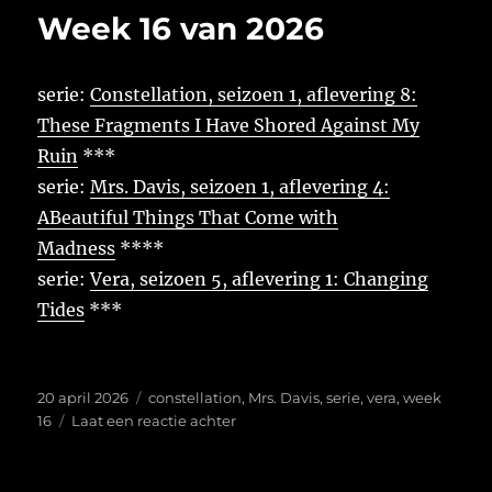
van
Week 16 van 2026
2026
serie:
Constellation, seizoen 1, aflevering 8:
These Fragments I Have Shored Against My
Ruin
***
serie:
Mrs. Davis, seizoen 1, aflevering 4:
ABeautiful Things That Come with
Madness
****
serie:
Vera, seizoen 5, aflevering 1: Changing
Tides
***
Geplaatst
Tags
20 april 2026
constellation
,
Mrs. Davis
,
serie
,
vera
,
week
op
op
16
Laat een reactie achter
Week
16
van