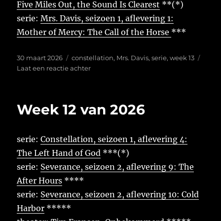
Five Miles Out, the Sound Is Clearest
**(*)
serie:
Mrs. Davis, seizoen 1, aflevering 1:
Mother of Mercy: The Call of the Horse
***
Geplaatst
Tags
30 maart 2026
constellation
,
Mrs. Davis
,
serie
,
week 13
op
op
Laat een reactie achter
Week
13
van
Week 12 van 2026
2026
serie:
Constellation, seizoen 1, aflevering 4:
The Left Hand of God
***(*)
serie:
Severance, seizoen 2, aflevering 9: The
After Hours
****
serie:
Severance, seizoen 2, aflevering 10: Cold
Harbor
*****