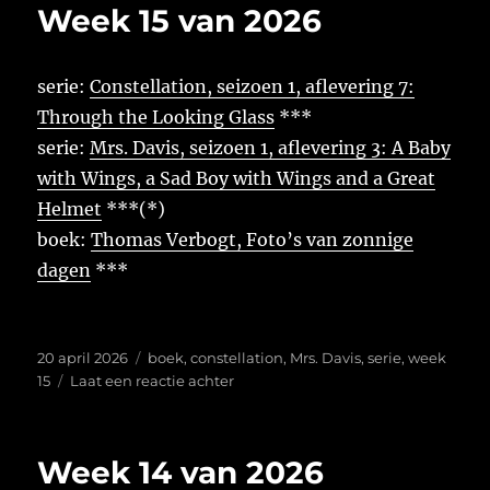
Week 15 van 2026
2026
serie:
Constellation, seizoen 1, aflevering 7:
Through the Looking Glass
***
serie:
Mrs. Davis, seizoen 1, aflevering 3: A Baby
with Wings, a Sad Boy with Wings and a Great
Helmet
***(*)
boek:
Thomas Verbogt, Foto’s van zonnige
dagen
***
Geplaatst
Tags
20 april 2026
boek
,
constellation
,
Mrs. Davis
,
serie
,
week
op
op
15
Laat een reactie achter
Week
15
van
Week 14 van 2026
2026