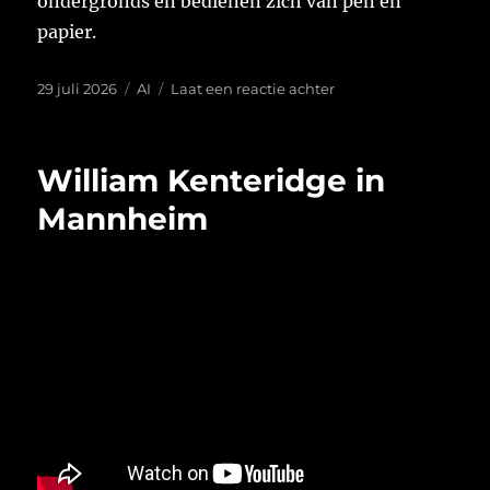
ondergronds en bedienen zich van pen en
papier.
Geplaatst
Tags
op
29 juli 2026
AI
Laat een reactie achter
op
Kunstmatige
Middeleeuwen
William Kenteridge in
Mannheim