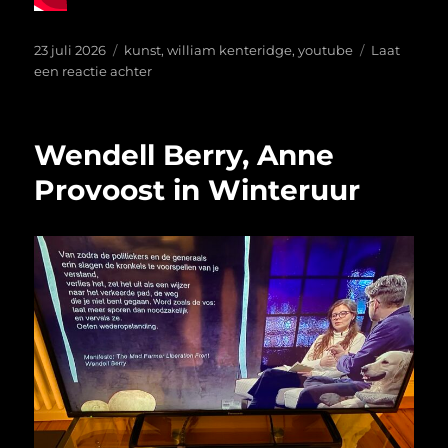
Geplaatst
Tags
23 juli 2026
kunst
,
william kenteridge
,
youtube
Laat
op
op
een reactie achter
William
Kenteridge
in
Wendell Berry, Anne
Mannheim
Provoost in Winteruur