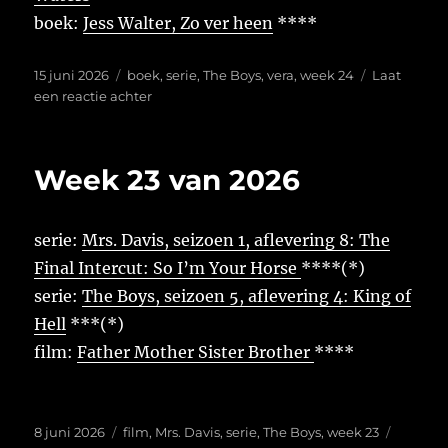
boek:
Jess Walter, Zo ver heen
****
Geplaatst
Tags
15 juni 2026
boek
,
serie
,
The Boys
,
vera
,
week 24
Laat
op
op
een reactie achter
Week
24
van
Week 23 van 2026
2026
serie:
Mrs. Davis, seizoen 1, aflevering 8: The
Final Intercut: So I’m Your Horse
****(*)
serie:
The Boys, seizoen 5, aflevering 4: King of
Hell
***(*)
film:
Father Mother Sister Brother
****
Geplaatst
Tags
8 juni 2026
film
,
Mrs. Davis
,
serie
,
The Boys
,
week 23