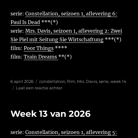
serie:
Constellation, seizoen 1, aflevering 6:
Paul Is Dead
***(*)
serie:
Mrs. Davis, seizoen 1, aflevering 2: Zwei
Sie Piel mit Seitung Sie Wirtschaftung
***(*)
film:
Poor Things
****
film:
Train Dreams
**(*)
Geplaatst
Tags
6 april 2026
constellation
,
film
,
Mrs. Davis
,
serie
,
week 14
op
op
Laat een reactie achter
Week
14
van
Week 13 van 2026
2026
serie:
Constellation, seizoen 1, aflevering 5: